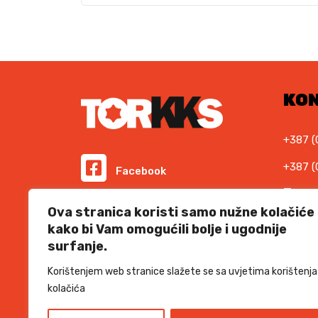
KO
+387 (
+387 (
Facebook
E-ma
Instagram
Ova stranica koristi samo nužne kolačiće
info@t
kako bi Vam omogućili bolje i ugodnije
Podr
surfanje.
Informacije i cijene na ovoj web stranici imaju
informativni karakter. U slučaju eventualne ljudske
suppor
ili tehničke greške, mjerodavni su podaci dostupni na
Korištenjem web stranice slažete se sa uvjetima korištenja
prodajnim mjestima
kolačića
SSL 