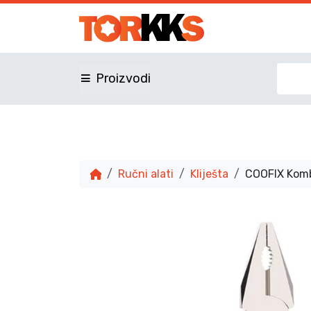
Proizvodi
Ručni alati
Kliješta
COOFIX Kom