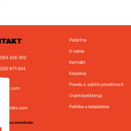
NTAKT
Početna
O nama
0)63 226 202
Kontakt
0)30 871 504
Košarica
il
Pravila o zaštiti privatnosti
orkks.com
Uvjeti korištenja
ska
Politika o kolačićima
t@torkks.com
sigurna konekcija