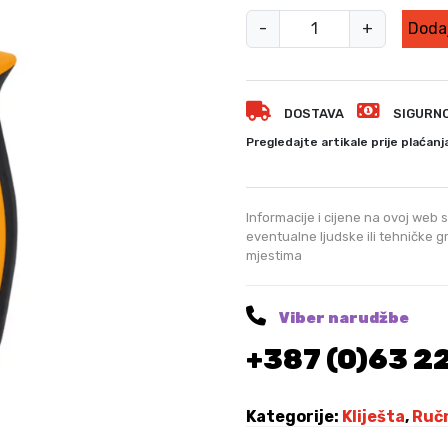
C
-
+
Dodaj
O
O
F
DOSTAVA
SIGURN
I
X
Pregledajte artikale prije plaćanj
K
o
m
Informacije i cijene na ovoj web s
b
eventualne ljudske ili tehničke 
mjestima
i
n
e
Viber narudžbe
r
+387 (0)63 2
k
e
k
Kategorije:
Kliješta
,
Ručn
o