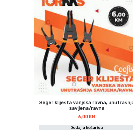
Seger kliješta vanjska ravna, unutrašnj
savijena/ravna
6,00
KM
Dodaj u košaricu