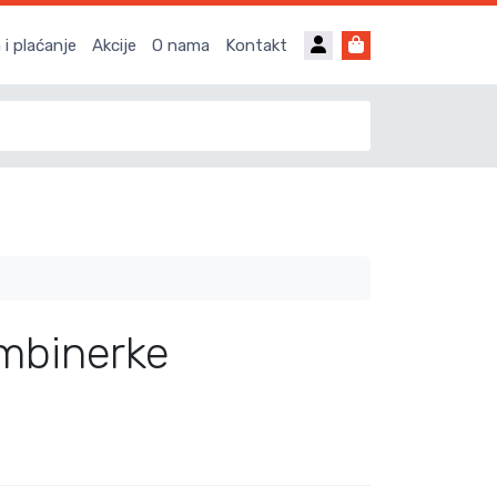
Account
Cart
i plaćanje
Akcije
O nama
Kontakt
mbinerke