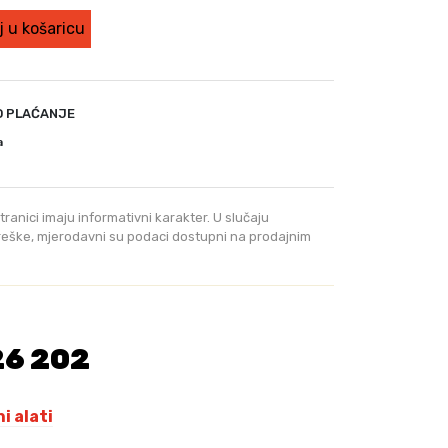
 u košaricu
O PLAĆANJE
a
tranici imaju informativni karakter. U slučaju
greške, mjerodavni su podaci dostupni na prodajnim
26 202
i alati