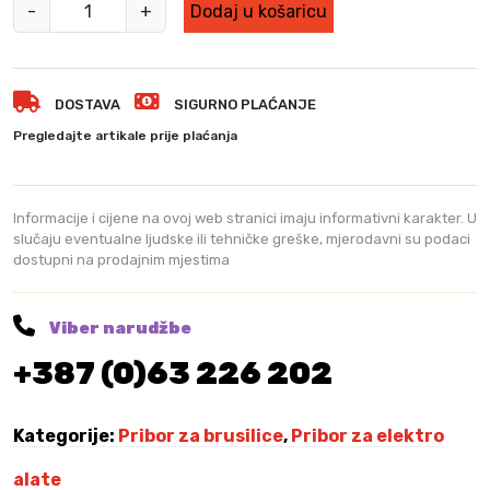
D
-
+
Dodaj u košaricu
i
j
a
DOSTAVA
SIGURNO PLAĆANJE
m
a
Pregledajte artikale prije plaćanja
n
t
s
Informacije i cijene na ovoj web stranici imaju informativni karakter. U
k
slučaju eventualne ljudske ili tehničke greške, mjerodavni su podaci
dostupni na prodajnim mjestima
a
r
e
Viber narudžbe
z
+387 (0)63 226 202
n
a
p
Kategorije:
Pribor za brusilice
,
Pribor za elektro
l
o
alate