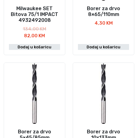
č
i
Milwaukee SET
Borer za drvo
Bitova 75/1 IMPACT
8×65/110mm
n
4932492008
a
4,30
KM
I
134,00
KM
T
z
82,00
KM
r
v
Dodaj u košaricu
Dodaj u košaricu
e
o
n
r
u
n
t
a
n
c
a
i
c
j
i
e
j
n
e
a
n
b
a
i
j
l
Borer za drvo
Borer za drvo
e
a
5×45/85mm
10x133mm