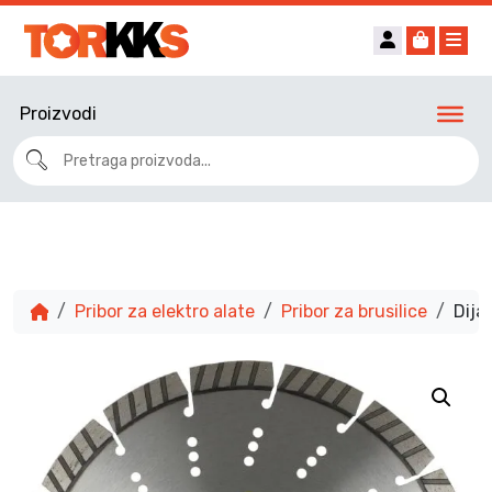
Account
Cart
Me
Proizvodi
Pribor za elektro alate
Pribor za brusilice
Dija