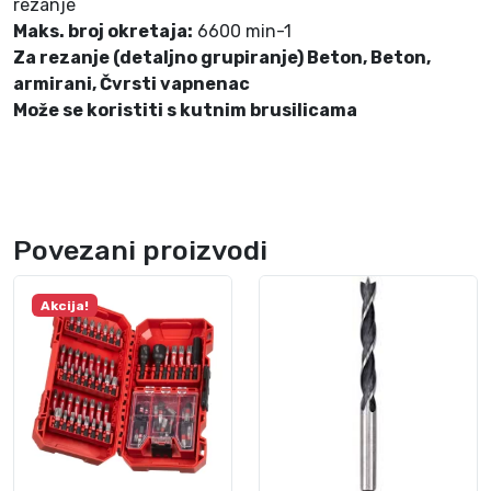
rezanje
,
Maks. broj okretaja:
6600 min-1
2
Za rezanje (detaljno grupiranje) Beton, Beton,
3
armirani, Čvrsti vapnenac
m
Može se koristiti s kutnim brusilicama
m
K
L
I
N
Povezani proizvodi
G
S
Akcija!
P
O
R
k
o
l
i