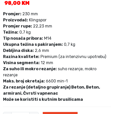
98,00
KM
Promjer:
230 mm
Proizvođač:
Klingspor
Promjer rupe:
22,23 mm
Težina:
0,7 kg
Tip nosača pribora:
M14
Ukupna težina s pakiranjem:
0,7 kg
Debljina diska:
2,6 mm
Razina kvalitete:
Premium (za intenzivnu upotrebu)
Visina segmenta:
12 mm
Za suho ili mokro rezanje:
suho rezanje, mokro
rezanje
Maks. broj okretaja:
6600 min-1
Za rezanje (detaljno grupiranje) Beton, Beton,
armirani, Čvrsti vapnenac
Može se koristiti s kutnim brusilicama