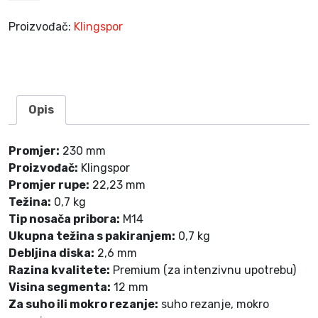
č
a
Proizvođač:
Klingspor
D
T
6
1
2
Opis
U
T
Promjer:
230 mm
2
Proizvođač:
Klingspor
3
Promjer rupe:
22,23 mm
0
Težina:
0,7 kg
×
Tip nosača pribora:
M14
2
Ukupna težina s pakiranjem:
0,7 kg
,
Debljina diska:
2,6 mm
6
Razina kvalitete:
Premium (za intenzivnu upotrebu)
×
Visina segmenta:
12 mm
2
Za suho ili mokro rezanje:
suho rezanje, mokro
2