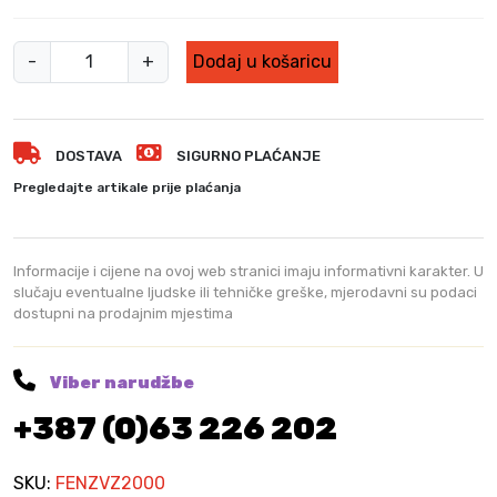
F
-
+
Dodaj u košaricu
e
n
z
DOSTAVA
SIGURNO PLAĆANJE
a
v
Pregledajte artikale prije plaćanja
r
u
ć
Informacije i cijene na ovoj web stranici imaju informativni karakter. U
i
slučaju eventualne ljudske ili tehničke greške, mjerodavni su podaci
dostupni na prodajnim mjestima
z
r
a
Viber narudžbe
k
+387 (0)63 226 202
2
0
0
SKU:
FENZVZ2000