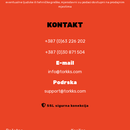
1
0
eventualne ljudske ili tehničke greške, mjerodavni su podaci dostupni na prodajnim
mjestima
6
,
3
0
,
0
KONTAKT
0
0
K
M
+387 (0)63 226 202
K
.
+387 (0)30 871 504
M
.
E-mail
info@torkks.com
Podrska
support@torkks.com
SSL sigurna konekcija