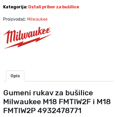
1
,
l
2
0
Kategorija:
Ostali pribor za bušilice
i
3
0
c
,
Proizvođač:
Milwaukee
e
0
K
M
0
M
.
i
K
l
M
w
.
a
u
k
e
Opis
e
M
Gumeni rukav za bušilice
1
8
Milwaukee M18 FMTIW2F i M18
F
FMTIW2P 4932478771
M
T