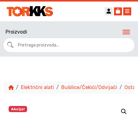
Account
Cart
Me
Proizvodi
Električni alati
Bušilice/Čekići/Odvijači
Ostali
Akcija!