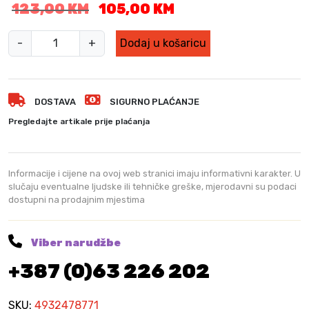
I
T
123,00
KM
105,00
KM
z
r
v
e
G
-
+
Dodaj u košaricu
o
n
u
r
u
m
n
t
e
a
n
DOSTAVA
SIGURNO PLAĆANJE
n
c
a
i
Pregledajte artikale prije plaćanja
i
c
r
j
i
u
e
j
k
n
e
Informacije i cijene na ovoj web stranici imaju informativni karakter. U
a
slučaju eventualne ljudske ili tehničke greške, mjerodavni su podaci
a
n
dostupni na prodajnim mjestima
v
b
a
i
j
z
l
e
a
Viber narudžbe
a
:
b
j
1
+387 (0)63 226 202
u
e
0
š
:
5
i
SKU:
4932478771