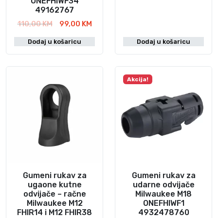
ONEFHIWF34
2
49162767
4
I
T
110,00
KM
99,00
KM
7
z
r
8
Dodaj u košaricu
Dodaj u košaricu
v
e
7
o
n
7
r
u
1
n
t
Akcija!
k
a
n
o
c
a
l
i
c
j
i
i
e
j
č
n
e
i
a
n
n
b
a
a
i
j
Gumeni rukav za
Gumeni rukav za
l
e
ugaone kutne
udarne odvijače
odvijače – račne
Milwaukee M18
a
:
Milwaukee M12
ONEFHIWF1
j
9
FHIR14 i M12 FHIR38
4932478760
e
9