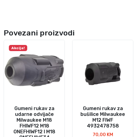
I
W
2
F
Povezani proizvodi
i
M
Akcija!
1
8
F
M
T
I
W
2
Gumeni rukav za
Gumeni rukav za
P
udarne odvijače
bušilice Milwaukee
4
Milwaukee M18
M12 FIWF
9
FHIWF12 M18
4932478758
ONEFHIWF12 I M18
3
70,00
KM