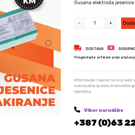
Gusana elektroda jesenic
G
-
+
Dodaj
u
s
a
DOSTAVA
SIGURN
n
a
Pregledajte artikale prije plaćanj
e
l
e
Informacije i cijene na ovoj web s
k
eventualne ljudske ili tehničke 
mjestima
t
r
o
Viber narudžbe
d
+387 (0)63 2
a
j