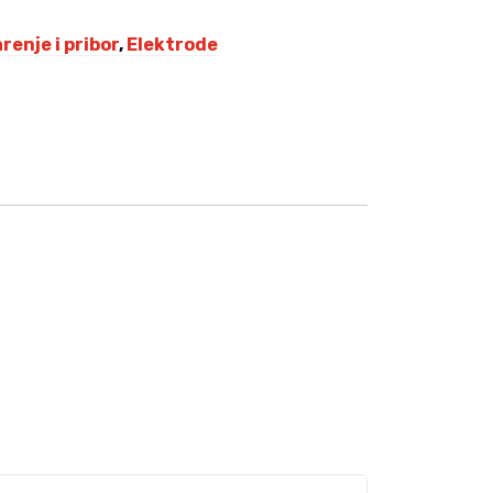
renje i pribor
,
Elektrode