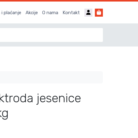
Account
Cart
i plaćanje
Akcije
O nama
Kontakt
ktroda jesenice
kg