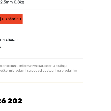
e 2,5mm 0,8kg
 u košaricu
O PLAĆANJE
a
tranici imaju informativni karakter. U slučaju
greške, mjerodavni su podaci dostupni na prodajnim
26 202