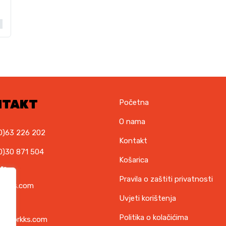
NTAKT
Početna
O nama
0)63 226 202
Kontakt
0)30 871 504
Košarica
il
Pravila o zaštiti privatnosti
orkks.com
Uvjeti korištenja
ska
Politika o kolačićima
t@torkks.com