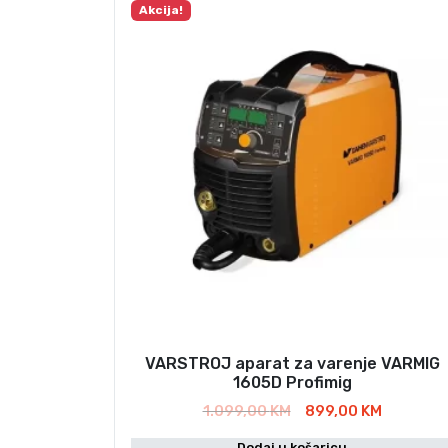
Akcija!
VARSTROJ aparat za varenje VARMIG
1605D Profimig
I
T
1.099,00
KM
899,00
KM
z
r
Dodaj u košaricu