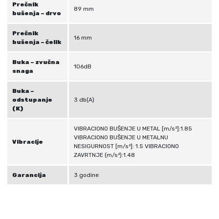
Prečnik
89 mm
bušenja – drvo
Prečnik
16 mm
bušenja – čelik
Buka – zvučna
106dB
snaga
Buka –
odstupanje
3 db(A)
(K)
VIBRACIONO BUŠENJE U METAL [m/s²]:1.85
VIBRACIONO BUŠENJE U METALNU
Vibracije
NESIGURNOST [m/s²]: 1.5 VIBRACIONO
ZAVRTNJE (m/s²):1.48
Garancija
3 godine