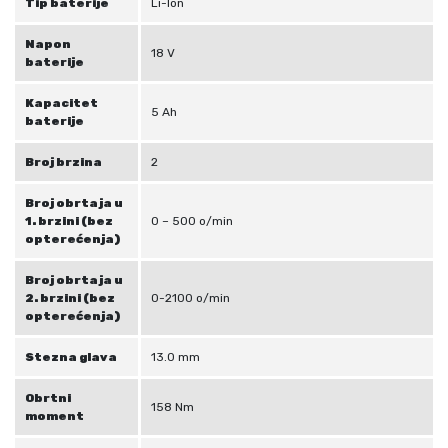
Tip baterije
Li-Ion
o
l
Napon
18 V
i
baterije
č
Kapacitet
i
5 Ah
baterije
n
a
Broj brzina
2
Broj obrtaja u
1. brzini (bez
0 – 500 o/min
opterećenja)
Broj obrtaja u
2. brzini (bez
0-2100 o/min
opterećenja)
Stezna glava
13.0 mm
Obrtni
158 Nm
moment