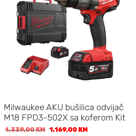
Milwaukee AKU bušilica odvijač
M18 FPD3-502X sa koferom Kit
I
T
1.339,00
KM
1.169,00
KM
z
r