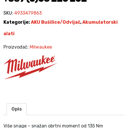
3
,
i
3
0
l
SKU:
4933479863
9
0
i
,
Kategorije:
AKU Bušilice/Odvijač
,
Akumulatorski
c
0
K
a
alati
0
M
o
.
d
Proizvođač:
Milwaukee
K
v
M
.
i
j
a
č
M
1
8
F
Opis
P
D
Više snage – snažan obrtni moment od 135 Nm