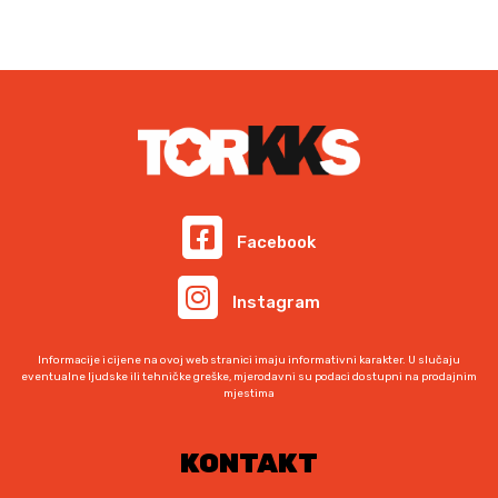
6
.
9
4
,
6
0
2
0
,
0
K
0
M
.
K
M
Facebook
.
Instagram
Informacije i cijene na ovoj web stranici imaju informativni karakter. U slučaju
eventualne ljudske ili tehničke greške, mjerodavni su podaci dostupni na prodajnim
mjestima
KONTAKT