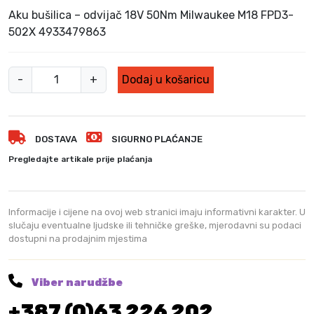
v
e
Aku bušilica – odvijač 18V 50Nm Milwaukee M18 FPD3-
o
n
502X 4933479863
r
u
n
t
M
a
n
-
+
Dodaj u košaricu
c
a
i
i
c
l
j
i
w
e
j
DOSTAVA
SIGURNO PLAĆANJE
a
n
e
u
Pregledajte artikale prije plaćanja
a
n
k
b
a
e
i
j
e
Informacije i cijene na ovoj web stranici imaju informativni karakter. U
l
e
A
slučaju eventualne ljudske ili tehničke greške, mjerodavni su podaci
a
:
dostupni na prodajnim mjestima
K
j
1
U
e
.
:
1
b
Viber narudžbe
1
6
u
.
9
+387 (0)63 226 202
š