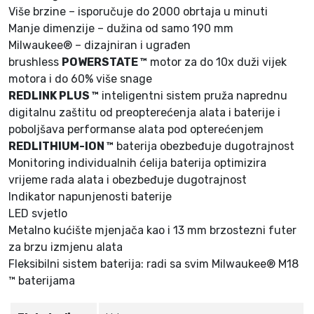
3
Više brzine – isporučuje do 2000 obrtaja u minuti
-
Manje dimenzije – dužina od samo 190 mm
5
Milwaukee® – dizajniran i ugrađen
0
brushless
POWERSTATE ™
motor za do 10x duži vijek
2
motora i do 60% više snage
X
REDLINK PLUS ™
inteligentni sistem pruža naprednu
s
digitalnu zaštitu od preopterećenja alata i baterije i
a
poboljšava performanse alata pod opterećenjem
k
REDLITHIUM-ION ™
baterija obezbeđuje dugotrajnost
o
Monitoring individualnih ćelija baterija optimizira
f
vrijeme rada alata i obezbeđuje dugotrajnost
e
Indikator napunjenosti baterije
r
LED svjetlo
o
Metalno kućište mjenjača kao i 13 mm brzostezni futer
m
za brzu izmjenu alata
K
Fleksibilni sistem baterija: radi sa svim Milwaukee® M18
i
™ baterijama
t
k