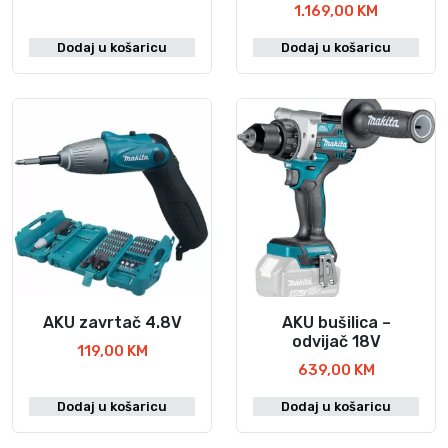
T
z
1.169,00
KM
r
v
Dodaj u košaricu
Dodaj u košaricu
e
o
n
r
u
n
t
a
n
c
a
i
c
j
i
e
j
n
e
a
n
b
a
i
j
l
AKU zavrtač 4.8V
AKU bušilica –
e
a
odvijač 18V
119,00
KM
:
j
639,00
KM
1
e
.
:
Dodaj u košaricu
Dodaj u košaricu
1
1