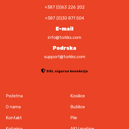
+387 (0)63 226 202
+387 (0)30 871 504
E-mail
info@torkks.com
Podrska
support@torkks.com
SSL sigurna konekcija
Početna
Kosilice
O nama
Bušilice
Kontakt
Pile
Košarica
AKU mašine