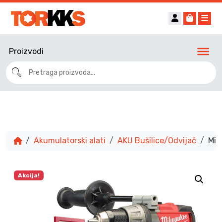
Account
Cart
Me
Proizvodi
Akumulatorski alati
AKU Bušilice/Odvijač
Mil
Akcija!