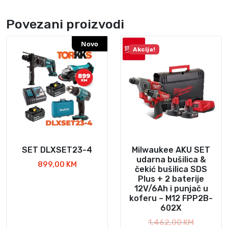
Povezani proizvodi
Novo
Akcija!
SET DLXSET23-4
Milwaukee AKU SET
udarna bušilica &
899,00
KM
čekić bušilica SDS
Plus + 2 baterije
12V/6Ah i punjač u
koferu – M12 FPP2B-
602X
I
1.462,00
KM