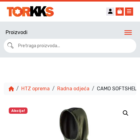
Account
Cart
Me
Proizvodi
HTZ oprema
Radna odjeća
CAMO SOFTSHELL r
Akcija!