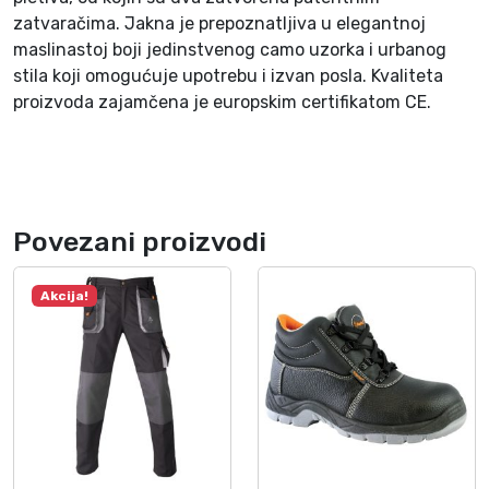
a
zatvaračima. Jakna je prepoznatljiva u elegantnoj
č
maslinastoj boji jedinstvenog camo uzorka i urbanog
o
stila koji omogućuje upotrebu i izvan posla. Kvaliteta
m
proizvoda zajamčena je europskim certifikatom CE.
N
E
O
k
o
Povezani proizvodi
l
i
č
Akcija!
i
n
a