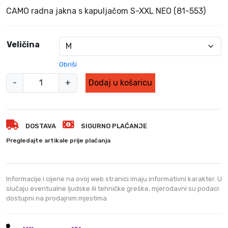
v
e
CAMO radna jakna s kapuljačom S-XXL NEO (81-553)
o
n
r
u
n
t
Veličina
a
n
Obriši
c
a
i
c
C
-
+
Dodaj u košaricu
j
i
A
e
j
M
n
e
O
a
n
DOSTAVA
SIGURNO PLAĆANJE
S
b
a
O
Pregledajte artikale prije plaćanja
i
j
F
l
e
T
a
:
S
j
6
Informacije i cijene na ovoj web stranici imaju informativni karakter. U
H
e
9
slučaju eventualne ljudske ili tehničke greške, mjerodavni su podaci
dostupni na prodajnim mjestima
:
,
E
1
0
L
0
0
L