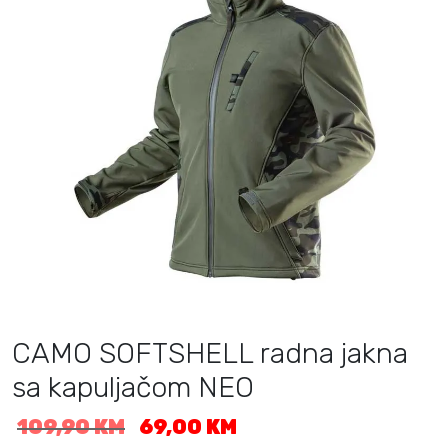
CAMO SOFTSHELL radna jakna
sa kapuljačom NEO
I
T
109,90
KM
69,00
KM
z
r