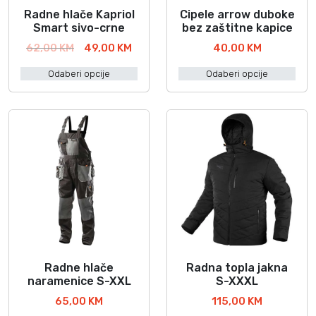
Radne hlače Kapriol
Cipele arrow duboke
O
O
Smart sivo-crne
bez zaštitne kapice
v
v
I
T
62,00
KM
49,00
KM
40,00
KM
a
a
z
r
j
j
Odaberi opcije
Odaberi opcije
v
e
p
p
o
n
r
r
r
u
o
o
n
t
i
i
a
n
z
z
c
a
v
v
i
c
o
o
j
i
d
d
e
j
i
n
e
i
a
n
m
m
b
a
a
a
i
j
Radne hlače
Radna topla jakna
O
O
v
v
l
e
naramenice S-XXL
S-XXXL
v
v
i
i
a
:
65,00
KM
115,00
KM
a
a
š
š
j
4