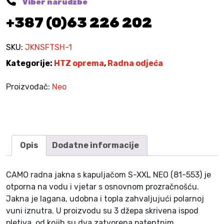
Viber narudžbe
9
r
,
K
+387 (0)63 226 202
a
9
M
d
0
.
n
SKU:
JKNSFTSH-1
a
K
Kategorije:
HTZ oprema
,
Radna odjeća
j
M
a
.
Proizvođač:
Neo
k
n
a
s
a
Opis
Dodatne informacije
k
a
CAMO radna jakna s kapuljačom S-XXL NEO (81-553) je
p
otporna na vodu i vjetar s osnovnom prozračnošću.
u
Jakna je lagana, udobna i topla zahvaljujući polarnoj
l
vuni iznutra. U proizvodu su 3 džepa skrivena ispod
j
pletiva, od kojih su dva zatvorena patentnim