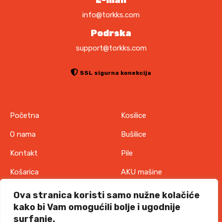
E-mail
info@torkks.com
Podrska
support@torkks.com
SSL sigurna konekcija
Početna
Kosilice
O nama
Bušilice
Kontakt
Pile
Košarica
AKU mašine
Pravila o zaštiti
Odjeća
Ova stranica koristi samo nužne kolačiće
privatnosti
kako bi Vam omogućili bolje i ugodnije
IT oprema
surfanje.
Uvjeti korištenja