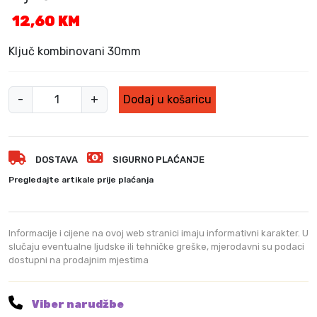
12,60
KM
Ključ kombinovani 30mm
K
-
+
Dodaj u košaricu
l
j
u
DOSTAVA
SIGURNO PLAĆANJE
č
k
Pregledajte artikale prije plaćanja
o
m
b
Informacije i cijene na ovoj web stranici imaju informativni karakter. U
i
slučaju eventualne ljudske ili tehničke greške, mjerodavni su podaci
dostupni na prodajnim mjestima
n
o
v
Viber narudžbe
a