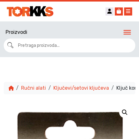
Account
Cart
Me
Proizvodi
Ručni alati
Ključevi/setovi ključeva
Ključ ko