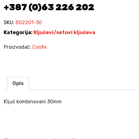
+387 (0)63 226 202
n
i
3
SKU:
B02201-30
0
Kategorija:
Ključevi/setovi ključeva
m
m
Proizvođač:
Coofix
k
o
l
i
č
Opis
i
n
Ključ kombinovani 30mm
a