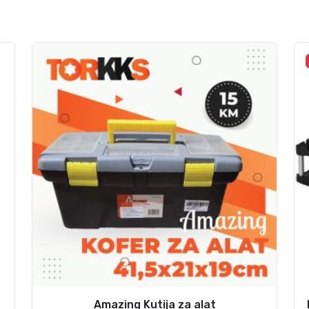
i
n
a
Amazing Kutija za alat