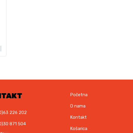
NTAKT
Početna
O nama
0)63 226 202
Kontakt
0)30 871 504
Košarica