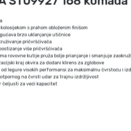
ATA ST09927 168 komada
m
a
d
ka
a
im kolosijekom s prahom obloženim finišom
–
gućava brzo uklanjanje utičnice
0
ruživanje pričvršćivača
4
postizanje više pričvršćivača
0
ma rovovne kutije pruža bolje prianjanje i smanjuje zaokruž
1
ijski kraj okvira za dodani klirens za zglobove
9
a od legure visokih performansi za maksimalnu čvrstoću i izd
7
tpornog na čvrsti udar za trajnu izdržljivost
8
r čeljusti za veći kapacitet
3
5
k
o
l
i
č