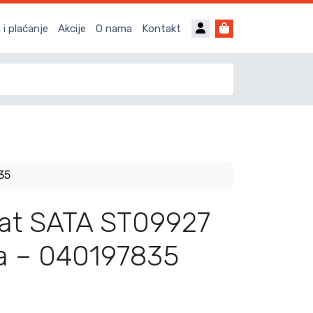
Account
Cart
i plaćanje
Akcije
O nama
Kontakt
35
alat SATA ST09927
a – 040197835