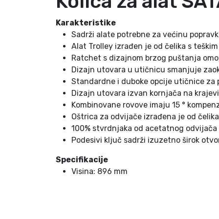
Kolica za alat S
Karakteristike
Sadrži alate potrebne za većinu poprav
Alat Trolley izrađen je od čelika s tešk
Ratchet s dizajnom brzog puštanja omo
Dizajn utovara u utičnicu smanjuje zaok
Standardne i duboke opcije utičnice za 
Dizajn utovara izvan kornjača na krajevi
Kombinovane rovove imaju 15 ° kompenzac
Oštrica za odvijače izrađena je od čelik
100% stvrdnjaka od acetatnog odvijača o
Podesivi ključ sadrži izuzetno širok otvo
Specifikacije
Visina: 896 mm