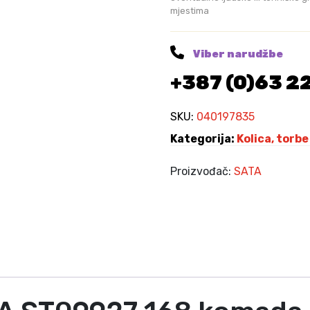
mjestima
a
t
S
Viber narudžbe
A
+387 (0)63 2
T
A
S
SKU:
040197835
T
Kategorija:
Kolica, torbe 
0
9
Proizvođač:
SATA
9
2
7
1
6
8
k
o