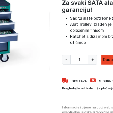
Za svaki SATA al
garanciju!
Sadrži alate potrebne
Alat Trolley izrađen je
obloženim finišom
Ratchet s dizajnom b
utičnice
K
-
+
Dodaj
o
l
i
DOSTAVA
SIGURN
c
a
Pregledajte artikale prije plaćanj
z
a
a
Informacije i cijene na ovoj web s
l
eventualne ljudske ili tehničke 