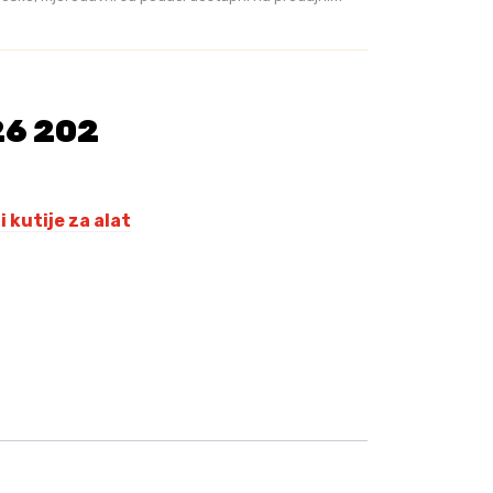
26 202
i kutije za alat