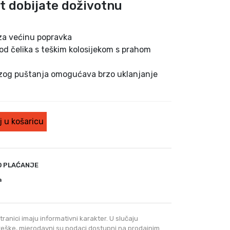
at dobijate doživotnu
 za većinu popravka
 od čelika s teškim kolosijekom s prahom
rzog puštanja omogućava brzo uklanjanje
 u košaricu
O PLAĆANJE
a
tranici imaju informativni karakter. U slučaju
greške, mjerodavni su podaci dostupni na prodajnim