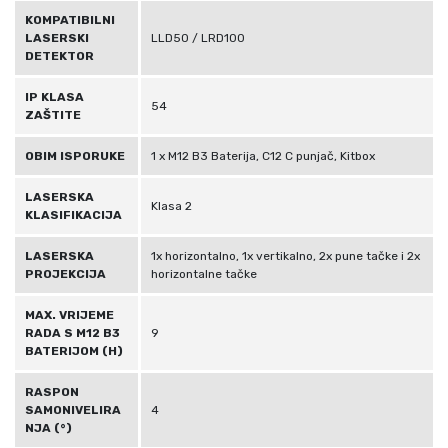
KOMPATIBILNI
LASERSKI
LLD50 / LRD100
DETEKTOR
IP KLASA
54
ZAŠTITE
OBIM ISPORUKE
1 x M12 B3 Baterija, C12 C punjač, Kitbox
LASERSKA
Klasa 2
KLASIFIKACIJA
LASERSKA
1x horizontalno, 1x vertikalno, 2x pune tačke i 2x
PROJEKCIJA
horizontalne tačke
MAX. VRIJEME
RADA S M12 B3
9
BATERIJOM (H)
RASPON
SAMONIVELIRA
4
NJA (°)