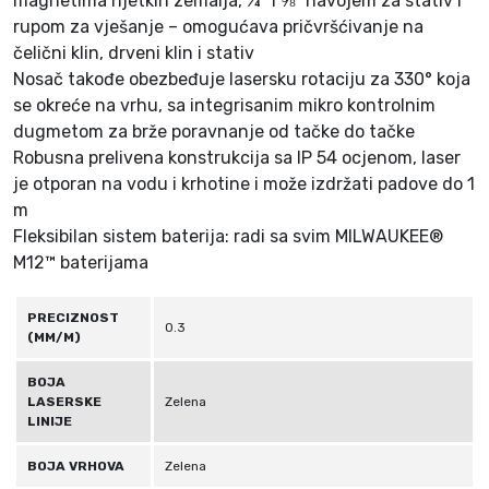
magnetima rijetkih zemalja, ¼″ i ⅝″ navojem za stativ i
č
rupom za vješanje – omogućava pričvršćivanje na
i
čelični klin, drveni klin i stativ
n
Nosač takođe obezbeđuje lasersku rotaciju za 330° koja
a
se okreće na vrhu, sa integrisanim mikro kontrolnim
dugmetom za brže poravnanje od tačke do tačke
Robusna prelivena konstrukcija sa IP 54 ocjenom, laser
je otporan na vodu i krhotine i može izdržati padove do 1
m
Fleksibilan sistem baterija: radi sa svim MILWAUKEE®
M12™ baterijama
PRECIZNOST
0.3
(MM/M)
BOJA
LASERSKE
Zelena
LINIJE
BOJA VRHOVA
Zelena