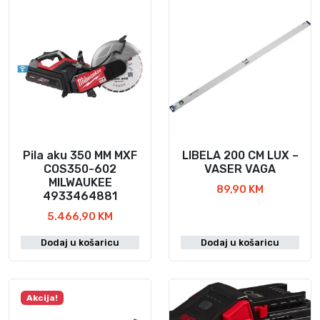
Pila aku 350 MM MXF
LIBELA 200 CM LUX –
COS350-602
VASER VAGA
MILWAUKEE
89,90
KM
4933464881
5.466,90
KM
Dodaj u košaricu
Dodaj u košaricu
Akcija!