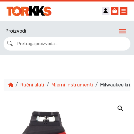
Account
Cart
Me
Proizvodi
Ručni alati
Mjerni instrumenti
Milwaukee križn