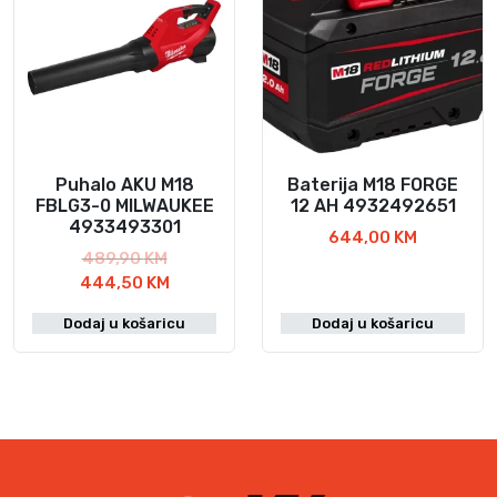
Puhalo AKU M18
Baterija M18 FORGE
FBLG3-0 MILWAUKEE
12 AH 4932492651
4933493301
644,00
KM
I
489,90
KM
z
T
444,50
KM
v
r
Dodaj u košaricu
Dodaj u košaricu
o
e
r
n
n
u
a
t
c
n
i
a
j
c