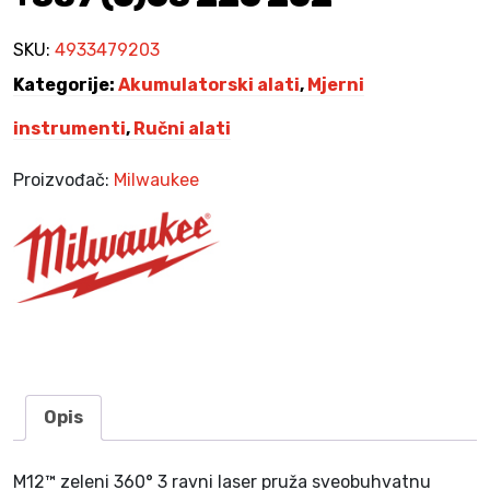
l
a
SKU:
4933479203
s
Kategorije:
Akumulatorski alati
,
Mjerni
e
r
instrumenti
,
Ručni alati
s
k
Proizvođač:
Milwaukee
i
n
i
v
e
l
i
r
M
Opis
1
2
M12™ zeleni 360° 3 ravni laser pruža sveobuhvatnu