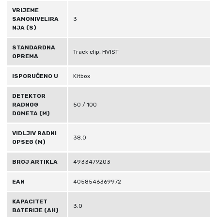
VRIJEME
SAMONIVELIRA
3
NJA (S)
STANDARDNA
Track clip, HVIST
OPREMA
ISPORUČENO U
Kitbox
DETEKTOR
RADNOG
50 / 100
DOMETA (M)
VIDLJIV RADNI
38.0
OPSEG (M)
BROJ ARTIKLA
4933479203
EAN
4058546369972
KAPACITET
3.0
BATERIJE (AH)