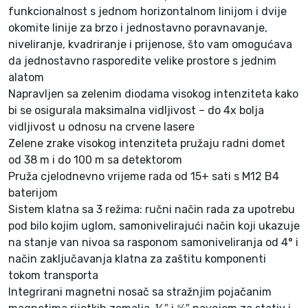
C
funkcionalnost s jednom horizontalnom linijom i dvije
L
okomite linije za brzo i jednostavno poravnavanje,
L
niveliranje, kvadriranje i prijenose, što vam omogućava
4
da jednostavno rasporedite velike prostore s jednim
P
alatom
-
Napravljen sa zelenim diodama visokog intenziteta kako
3
bi se osigurala maksimalna vidljivost – do 4x bolja
0
vidljivost u odnosu na crvene lasere
1
Zelene zrake visokog intenziteta pružaju radni domet
C
od 38 m i do 100 m sa detektorom
–
Pruža cjelodnevno vrijeme rada od 15+ sati s M12 B4
S
baterijom
o
Sistem klatna sa 3 režima: ručni način rada za upotrebu
l
pod bilo kojim uglom, samonivelirajući način koji ukazuje
o
na stanje van nivoa sa rasponom samoniveliranja od 4° i
k
način zaključavanja klatna za zaštitu komponenti
o
tokom transporta
l
Integrirani magnetni nosač sa stražnjim pojačanim
i