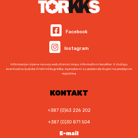
e
i
n
j
a
e
b
n
i
a
Facebook
l
j
a
e
Instagram
j
:
e
4
:
4
Informacije i cijene na ovoj web stranici imaju informativni karakter. U slučaju
4
4
eventualne ljudske ili tehničke greške, mjerodavni su podaci dostupni na prodajnim
mjestima
8
,
9
5
,
0
KONTAKT
9
0
K
M
+387 (0)63 226 202
K
.
+387 (0)30 871 504
M
.
E-mail