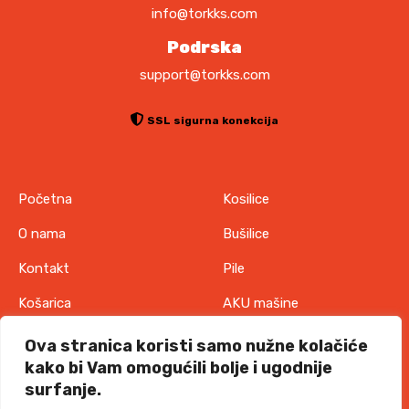
info@torkks.com
Podrska
support@torkks.com
SSL sigurna konekcija
Početna
Kosilice
O nama
Bušilice
Kontakt
Pile
Košarica
AKU mašine
Pravila o zaštiti
Odjeća
Ova stranica koristi samo nužne kolačiće
privatnosti
kako bi Vam omogućili bolje i ugodnije
IT oprema
surfanje.
Uvjeti korištenja
Akcije