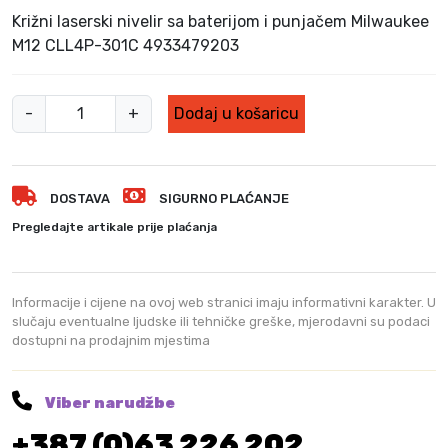
Križni laserski nivelir sa baterijom i punjačem Milwaukee
M12 CLL4P-301C 4933479203
M
-
+
Dodaj u košaricu
i
l
w
DOSTAVA
SIGURNO PLAĆANJE
a
u
Pregledajte artikale prije plaćanja
k
e
e
Informacije i cijene na ovoj web stranici imaju informativni karakter. U
k
slučaju eventualne ljudske ili tehničke greške, mjerodavni su podaci
dostupni na prodajnim mjestima
r
i
ž
Viber narudžbe
n
+387 (0)63 226 202
i