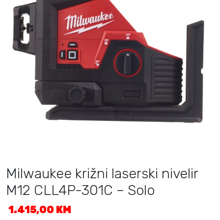
Milwaukee križni laserski nivelir
M12 CLL4P-301C – Solo
1.415,00
KM