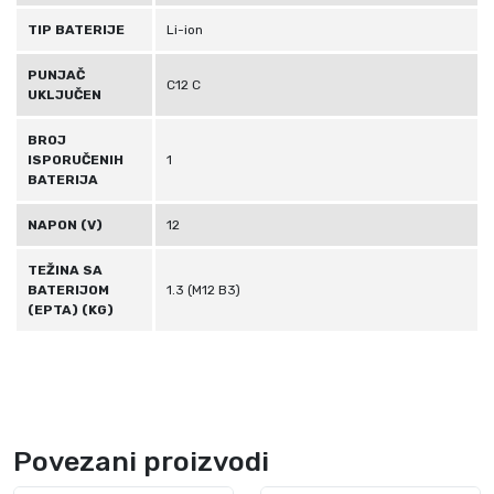
TIP BATERIJE
Li-ion
PUNJAČ
C12 C
UKLJUČEN
BROJ
ISPORUČENIH
1
BATERIJA
NAPON (V)
12
TEŽINA SA
BATERIJOM
1.3 (M12 B3)
(EPTA) (KG)
Povezani proizvodi