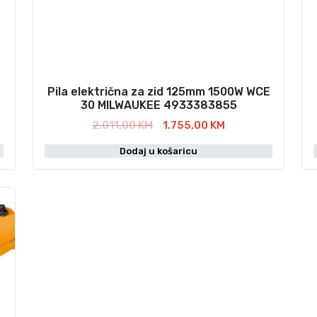
Pila električna za zid 125mm 1500W WCE
30 MILWAUKEE 4933383855
I
T
2.011,00
KM
1.755,00
KM
z
r
Dodaj u košaricu
v
e
o
n
r
u
n
t
a
n
c
a
i
c
j
i
e
j
n
e
a
n