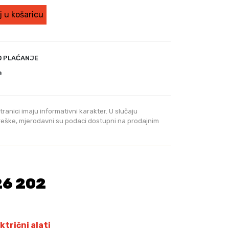
 u košaricu
O PLAĆANJE
a
tranici imaju informativni karakter. U slučaju
greške, mjerodavni su podaci dostupni na prodajnim
26 202
ktrični alati