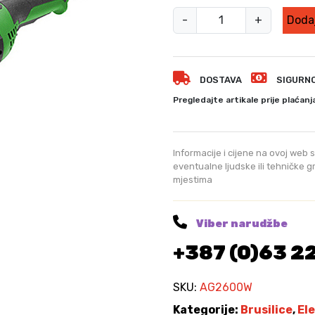
K
-
+
Dodaj
u
t
n
DOSTAVA
SIGURN
a
b
Pregledajte artikale prije plaćanj
r
u
s
Informacije i cijene na ovoj web s
i
eventualne ljudske ili tehničke 
mjestima
l
i
c
Viber narudžbe
a
+387 (0)63 2
A
G
2
SKU:
AG2600W
6
Kategorije:
Brusilice
,
Ele