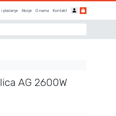
Account
Cart
i plaćanje
Akcije
O nama
Kontakt
ilica AG 2600W