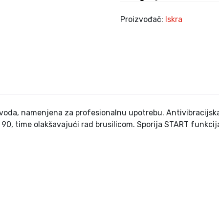
0
0
Proizvođač:
Iskra
W
k
o
l
i
č
i
n
zvoda, namenjena za profesionalnu upotrebu. Antivibracijsk
a
sno 90, time olakšavajući rad brusilicom. Sporija START funk