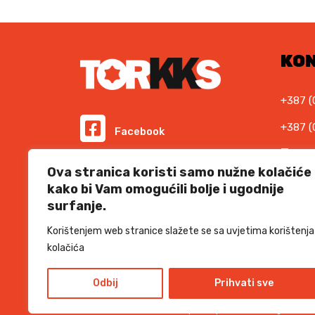
KO
+387 (
+387 (
Facebook
E-ma
Instagram
Ova stranica koristi samo nužne kolačiće
info@t
kako bi Vam omogućili bolje i ugodnije
Podr
surfanje.
Informacije i cijene na ovoj web stranici imaju
informativni karakter. U slučaju eventualne ljudske
suppor
ili tehničke greške, mjerodavni su podaci dostupni na
Korištenjem web stranice slažete se sa uvjetima korištenja
prodajnim mjestima
kolačića
SSL 
Odbij
Prihvati sve
TORKKS d.o.o. - 2026 sva prava pridržana
Design and d