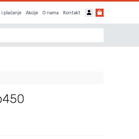
Account
Cart
i plaćanje
Akcije
O nama
Kontakt
b450