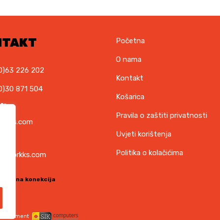
NTAKT
Početna
O nama
0)63 226 202
Kontakt
0)30 871 504
Košarica
il
Pravila o zaštiti privatnosti
orkks.com
Uvjeti korištenja
ska
Politika o kolačićima
t@torkks.com
sigurna konekcija
evelopment