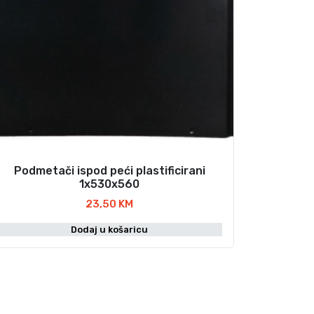
Podmetači ispod peći plastificirani
1x530x560
23,50
KM
Dodaj u košaricu