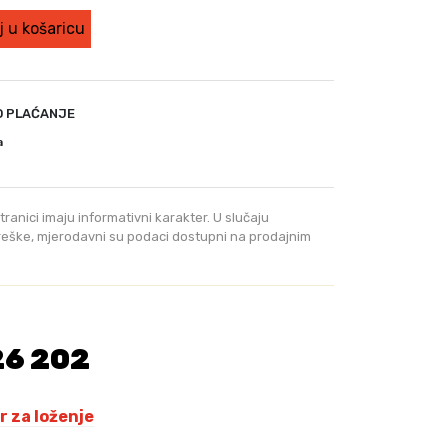
 u košaricu
O PLAĆANJE
a
tranici imaju informativni karakter. U slučaju
greške, mjerodavni su podaci dostupni na prodajnim
26 202
r za loženje