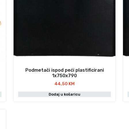
Podmetači ispod peći plastificirani
1x750x790
44,50
KM
Dodaj u košaricu