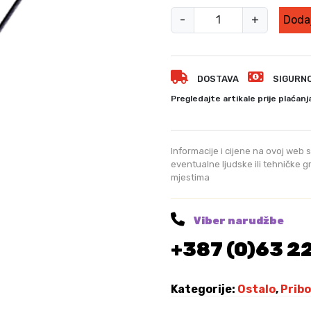
L
-
+
Dodaj
o
p
a
DOSTAVA
SIGURN
t
i
Pregledajte artikale prije plaćanj
c
a
b
Informacije i cijene na ovoj web s
b
eventualne ljudske ili tehničke 
mjestima
4
5
0
Viber narudžbe
k
+387 (0)63 2
o
l
i
Kategorije:
Ostalo
,
Pribo
č