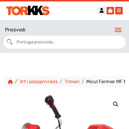
Account
Cart
Me
Proizvodi
Vrt i poljoprivreda
Trimeri
Micul Fermier MF t