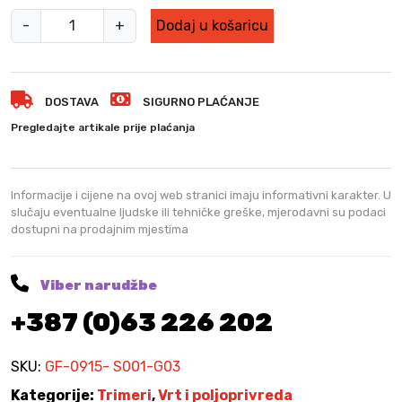
M
-
+
Dodaj u košaricu
i
c
u
DOSTAVA
SIGURNO PLAĆANJE
l
F
Pregledajte artikale prije plaćanja
e
r
m
Informacije i cijene na ovoj web stranici imaju informativni karakter. U
i
slučaju eventualne ljudske ili tehničke greške, mjerodavni su podaci
dostupni na prodajnim mjestima
e
r
M
Viber narudžbe
F
+387 (0)63 226 202
t
r
i
SKU:
GF-0915- S001-G03
m
Kategorije:
Trimeri
,
Vrt i poljoprivreda