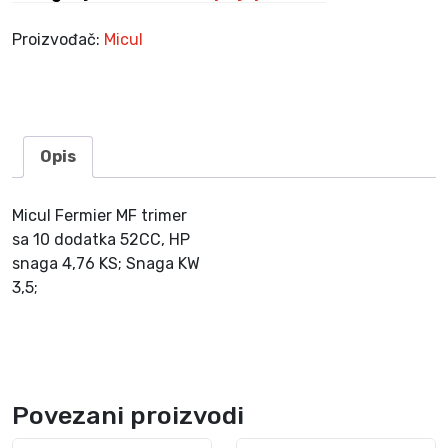
e
r
Proizvođač:
Micul
G
F
-
0
9
Opis
1
5
Micul Fermier MF trimer
-
sa 10 dodatka 52CC, HP
S
snaga 4,76 KS; Snaga KW
0
3,5;
0
1
-
G
0
Povezani proizvodi
3
k