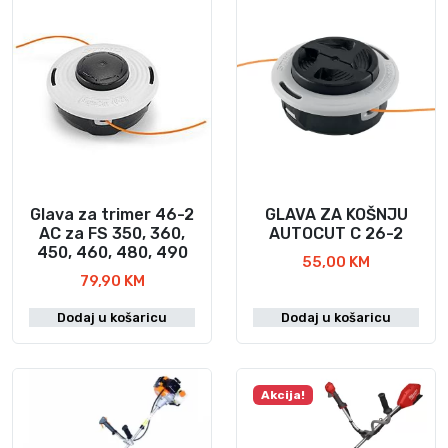
o
l
i
č
i
n
a
Glava za trimer 46-2
GLAVA ZA KOŠNJU
AC za FS 350, 360,
AUTOCUT C 26-2
450, 460, 480, 490
55,00
KM
79,90
KM
Dodaj u košaricu
Dodaj u košaricu
Akcija!