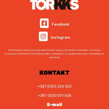
e
i
n
j
a
e
b
n
i
a
Facebook
l
j
a
e
Instagram
j
:
e
1
:
.
Informacije i cijene na ovoj web stranici imaju informativni karakter. U slučaju
1
0
eventualne ljudske ili tehničke greške, mjerodavni su podaci dostupni na prodajnim
mjestima
.
5
1
2
4
,
KONTAKT
5
9
,
0
0
+387 (0)63 226 202
0
K
+387 (0)30 871 504
M
K
.
E-mail
M