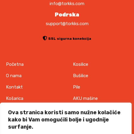
info@torkks.com
.
Podrska
support@torkks.com
SSL sigurna konekcija
Početna
Kosilice
O nama
Bušilice
Kontakt
Pile
Košarica
AKU mašine
Pravila o zaštiti
Odjeća
Ova stranica koristi samo nužne kolačiće
privatnosti
kako bi Vam omogućili bolje i ugodnije
IT oprema
surfanje.
Uvjeti korištenja
Akcije