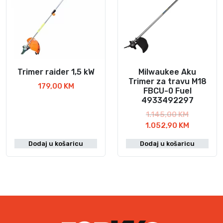
Trimer raider 1,5 kW
Milwaukee Aku
Trimer za travu M18
179,00
KM
FBCU-0 Fuel
4933492297
I
1.145,00
KM
z
T
1.052,90
KM
v
r
Dodaj u košaricu
Dodaj u košaricu
o
e
r
n
n
u
a
t
c
n
i
a
j
c