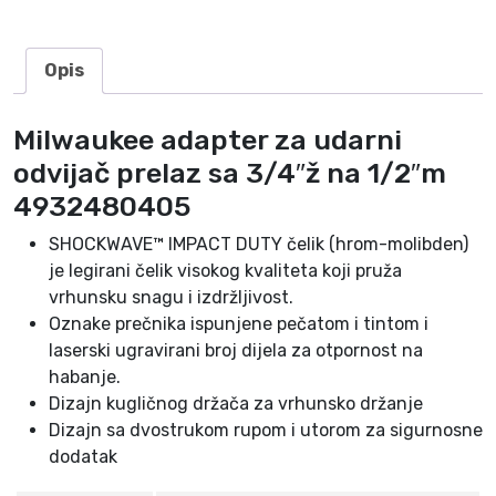
i
j
a
Opis
č
p
Milwaukee adapter za udarni
r
odvijač prelaz sa 3/4″ž na 1/2″m
e
l
4932480405
a
SHOCKWAVE™ IMPACT DUTY čelik (hrom-molibden)
z
je legirani čelik visokog kvaliteta koji pruža
s
vrhunsku snagu i izdržljivost.
a
Oznake prečnika ispunjene pečatom i tintom i
3
laserski ugravirani broj dijela za otpornost na
/
habanje.
4
Dizajn kugličnog držača za vrhunsko držanje
″
Dizajn sa dvostrukom rupom i utorom za sigurnosne
ž
dodatak
n
a