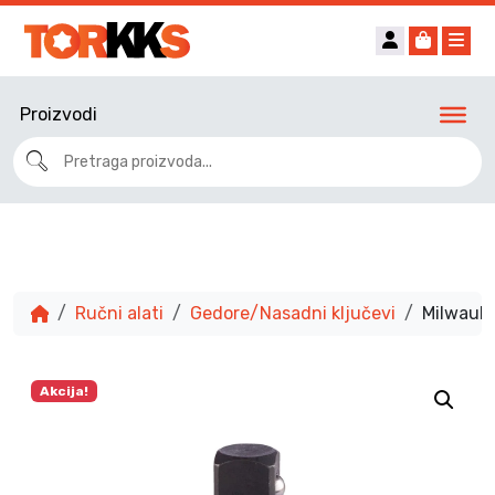
Account
Cart
Me
Proizvodi
Ručni alati
Gedore/Nasadni ključevi
Milwauke
Akcija!