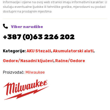
6
0
e
Informacije i cijene na ovoj web stranici imaju informativni karakter. U
5
0
a
slučaju eventualne ljudske ili tehničke greške, mjerodavni su podaci
,
dostupni na prodajnim mjestima
d
0
K
a
0
M
p
Viber narudžbe
.
t
K
+387 (0)63 226 202
e
M
r
.
z
Kategorije:
AKU Stezači
,
Akumulatorski alati
,
a
u
Gedore/Nasadni ključevi
,
Račne/Gedore
d
a
Proizvođač:
Milwaukee
r
n
i
o
d
v