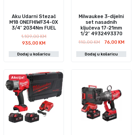
i
č
i
Aku Udarni Stezač
Milwaukee 3-dijelni
M18 ONEFHIWF34-0X
set nasadnih
n
3/4″ 2034Nm FUEL
ključeva 17-21mm
a
1/2″ 4932493370
I
1.109,00
KM
I
T
110,00
KM
76,00
KM
T
z
935,00
KM
z
r
r
v
Dodaj u košaricu
Dodaj u košaricu
v
e
e
o
o
n
n
r
r
u
u
n
n
t
t
a
Akcija!
a
n
n
c
c
a
a
i
i
c
c
j
j
i
i
e
e
j
j
n
n
e
e
a
a
n
n
b
b
a
a
i
i
j