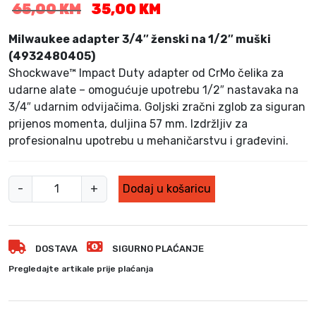
I
T
65,00
KM
35,00
KM
z
r
v
e
Milwaukee adapter 3/4″ ženski na 1/2″ muški
o
n
(4932480405)
r
u
Shockwave™ Impact Duty adapter od CrMo čelika za
n
t
udarne alate – omogućuje upotrebu 1/2″ nastavaka na
a
n
3/4″ udarnim odvijačima. Goljski zračni zglob za siguran
c
a
prijenos momenta, duljina 57 mm. Izdržljiv za
i
c
profesionalnu upotrebu u mehaničarstvu i građevini.
j
i
e
j
n
e
M
-
+
Dodaj u košaricu
a
n
i
b
a
l
i
j
w
l
e
DOSTAVA
SIGURNO PLAĆANJE
a
a
:
u
j
3
Pregledajte artikale prije plaćanja
k
e
5
:
,
e