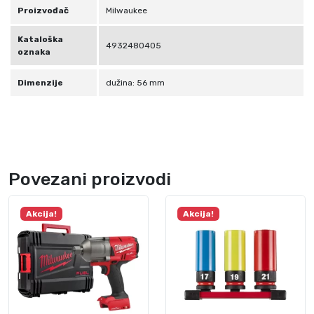
Proizvođač
Milwaukee
1
/
Kataloška
4932480405
2
oznaka
″
m
Dimenzije
dužina: 56 mm
4
9
3
2
4
Povezani proizvodi
8
0
Akcija!
Akcija!
4
0
5
k
o
l