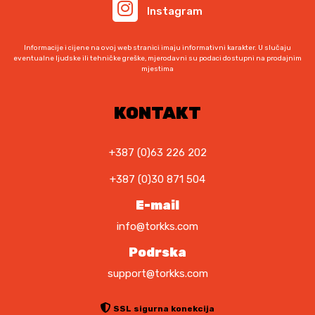
Instagram
j
:
e
1
:
.
Informacije i cijene na ovoj web stranici imaju informativni karakter. U slučaju
1
4
eventualne ljudske ili tehničke greške, mjerodavni su podaci dostupni na prodajnim
mjestima
.
0
5
5
4
,
KONTAKT
5
0
,
0
0
+387 (0)63 226 202
0
K
+387 (0)30 871 504
M
K
.
E-mail
M
info@torkks.com
.
Podrska
support@torkks.com
SSL sigurna konekcija