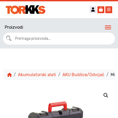
Account
Cart
Me
Proizvodi
Akumulatorski alati
AKU Bušilice/Odvijač
Mil