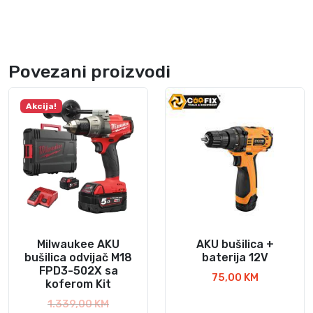
o
f
e
r
Povezani proizvodi
u
k
Akcija!
o
l
i
č
i
n
a
Milwaukee AKU
AKU bušilica +
bušilica odvijač M18
baterija 12V
FPD3-502X sa
75,00
KM
koferom Kit
I
1.339,00
KM