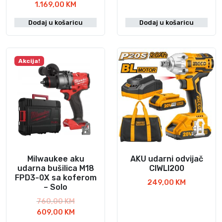
T
z
1.169,00
KM
r
v
Dodaj u košaricu
Dodaj u košaricu
e
o
n
r
u
n
t
a
Akcija!
n
c
a
i
c
j
i
e
j
n
e
a
n
b
a
i
j
l
Milwaukee aku
AKU udarni odvijač
e
a
udarna bušilica M18
CIWLI200
FPD3-0X sa koferom
:
j
249,00
KM
– Solo
1
e
.
:
I
760,00
KM
1
1
z
T
609,00
KM