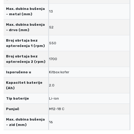
b
a
Max. dubina bušenja
13
– metal (mm)
t
e
Max. dubina bušenja
52
r
– drvo (mm)
i
Broj obrtaja bez
550
j
opterećenja 1 (rpm)
e
Broj obrtaja bez
i
1700
opterećenja 2 (rpm)
p
Isporučeno u
Kitbox kofer
u
n
Kapacitet baterije
2.0
j
(Ah)
a
Tip baterije
Li-ion
č
e
Punjač
M12-18 C
m
Max. dubina bušenja
16
u
– zid (mm)
k