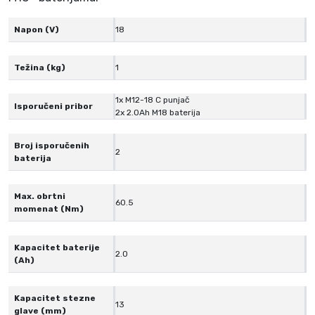
6
Napon (V)
18
0
.
5
Težina (kg)
1
N
m
1x M12-18 C punjač
Isporučeni pribor
2x 2.0Ah M18 baterija
s
a
Broj isporučenih
d
2
baterija
v
i
Max. obrtni
j
60.5
momenat (Nm)
e
2
Kapacitet baterije
.
2.0
(Ah)
0
A
Kapacitet stezne
h
13
glave (mm)