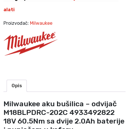
i
c
alati
a
–
Proizvođač:
Milwaukee
o
d
v
i
j
a
č
M
1
Opis
8
B
Milwaukee aku bušilica – odvijač
L
M18BLPDRC-202C 4933492822
P
D
18V 60.5Nm sa dvije 2.0Ah baterije
R