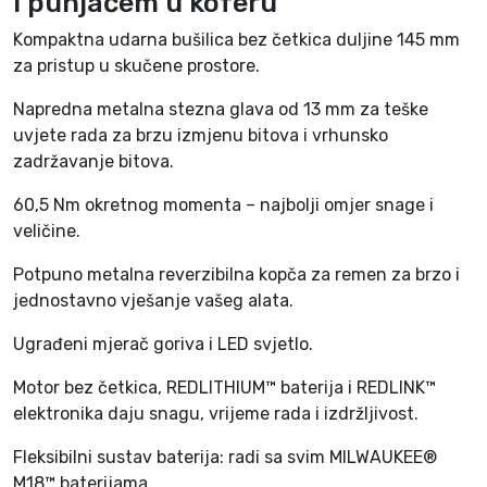
i punjačem u koferu
C
Kompaktna udarna bušilica bez četkica duljine 145 mm
-
za pristup u skučene prostore.
2
0
Napredna metalna stezna glava od 13 mm za teške
2
uvjete rada za brzu izmjenu bitova i vrhunsko
C
zadržavanje bitova.
4
9
60,5 Nm okretnog momenta – najbolji omjer snage i
3
veličine.
3
Potpuno metalna reverzibilna kopča za remen za brzo i
4
jednostavno vješanje vašeg alata.
9
2
Ugrađeni mjerač goriva i LED svjetlo.
8
2
Motor bez četkica, REDLITHIUM™ baterija i REDLINK™
2
elektronika daju snagu, vrijeme rada i izdržljivost.
1
Fleksibilni sustav baterija: radi sa svim MILWAUKEE®
8
M18™ baterijama.
V