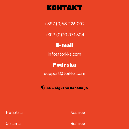
,
0
KONTAKT
0
0
K
M
+387 (0)63 226 202
K
.
+387 (0)30 871 504
M
.
E-mail
info@torkks.com
Podrska
support@torkks.com
SSL sigurna konekcija
Početna
Kosilice
O nama
Bušilice