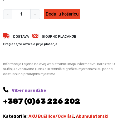
M
-
+
Dodaj u košaricu
i
l
w
DOSTAVA
SIGURNO PLAĆANJE
a
u
Pregledajte artikale prije plaćanja
k
e
e
Informacije i cijene na ovoj web stranici imaju informativni karakter. U
a
slučaju eventualne ljudske ili tehničke greške, mjerodavni su podaci
dostupni na prodajnim mjestima
k
u
b
Viber narudžbe
u
+387 (0)63 226 202
š
i
l
Kategorije:
AKU Bušilice/Odvijač
,
Akumulatorski