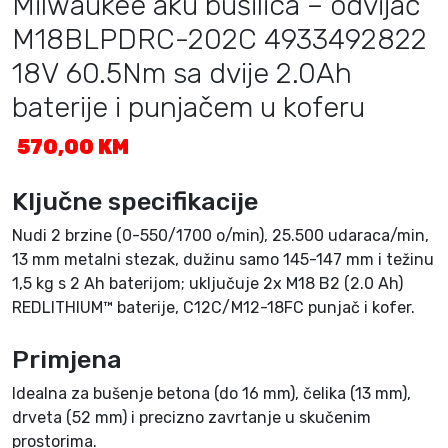
Milwaukee aku bušilica – odvijač
M18BLPDRC-202C 4933492822
18V 60.5Nm sa dvije 2.0Ah
baterije i punjačem u koferu
570,00
KM
Ključne specifikacije
Nudi 2 brzine (0-550/1700 o/min), 25.500 udaraca/min,
13 mm metalni stezak, dužinu samo 145-147 mm i težinu
1,5 kg s 2 Ah baterijom; uključuje 2x M18 B2 (2.0 Ah)
REDLITHIUM™ baterije, C12C/M12-18FC punjač i kofer.
Primjena
Idealna za bušenje betona (do 16 mm), čelika (13 mm),
drveta (52 mm) i precizno zavrtanje u skučenim
prostorima.