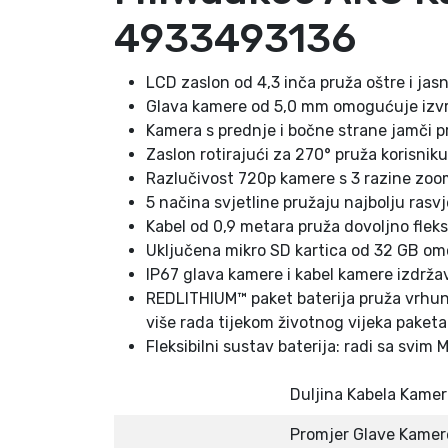
4933493136
LCD zaslon od 4,3 inča pruža oštre i jasn
Glava kamere od 5,0 mm omogućuje izvrsta
Kamera s prednje i bočne strane jamči p
Zaslon rotirajući za 270° pruža korisniku
Razlučivost 720p kamere s 3 razine zoo
5 načina svjetline pružaju najbolju rasvje
Kabel od 0,9 metara pruža dovoljno flek
Uključena mikro SD kartica od 32 GB omo
IP67 glava kamere i kabel kamere izdrža
REDLITHIUM™ paket baterija pruža vrhuns
više rada tijekom životnog vijeka paketa
Fleksibilni sustav baterija: radi sa sv
Duljina Kabela Kame
Promjer Glave Kamer