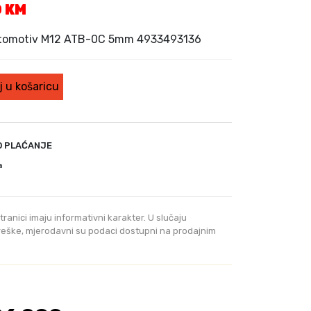
T
0
KM
r
e
utomotiv M12 ATB-0C 5mm 4933493136
n
u
t
 u košaricu
n
a
c
i
O PLAĆANJE
j
a
e
n
a
tranici imaju informativni karakter. U slučaju
j
greške, mjerodavni su podaci dostupni na prodajnim
e
:
8
1
9