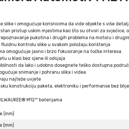
-
0
C
e slike i omogućuje korisnicima da vide objekte s više detalj
5
n pristup uskim mjestima kao što su otvori za svjećice, otv
m
repoznavanje pukotina i drugih problema na motoru i drugim
m
 fluidnu kontrolu slike u svakom položaju korištenja
4
ma omogućuje jasno i brzo fokusiranje na točke interesa
9
tu u klasi bez sjene ili odsjaja
3
sibilnosti da lako i udobno dosegnete teško dostupna područ
3
gućuje snimanje i pohranu slika i videa
4
vaju najteže uvjete
9
ku konstrukciju paketa, elektroniku i performanse bez blij
3
1
im MILWAUKEE® M12™ baterijama
3
6
re (mm)
k
o
e (mm)
l