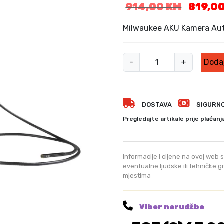
I
914,00
KM
819,0
z
v
Milwaukee AKU Kamera A
o
r
M
n
-
+
Dodaj
i
a
c
l
i
w
j
DOSTAVA
SIGURN
a
e
u
Pregledajte artikale prije plaćanj
n
k
a
e
b
e
Informacije i cijene na ovoj web s
i
A
eventualne ljudske ili tehničke 
l
mjestima
K
a
U
j
K
e
Viber narudžbe
:
a