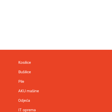
1
,
8
9
4
0
,
9
K
0
M
.
K
M
.
Kosilice
Bušilice
Pile
AKU mašine
Odjeća
IT oprema