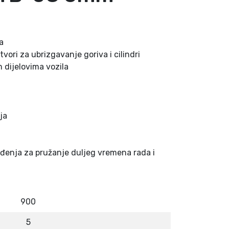
a
ori za ubrizgavanje goriva i cilindri
 dijelovima vozila
ja
eđenja za pružanje duljeg vremena rada i
900
5