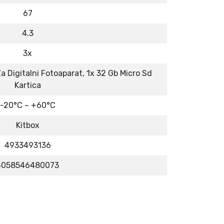
67
4.3
3x
a Digitalni Fotoaparat, 1x 32 Gb Micro Sd
Kartica
-20°C ~ +60°C
Kitbox
4933493136
4058546480073