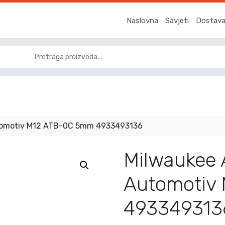
Naslovna
Savjeti
Dostava 
tomotiv M12 ATB-0C 5mm 4933493136
Milwaukee
Automotiv
493349313