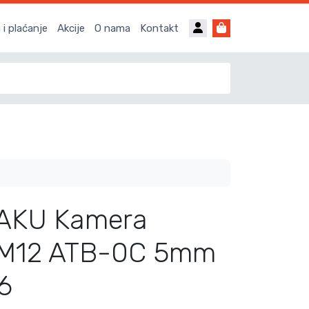
Account
Cart
i plaćanje
Akcije
O nama
Kontakt
 AKU Kamera
 M12 ATB-0C 5mm
6