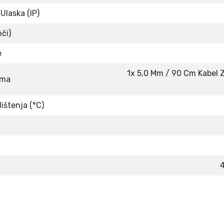
i
Ulaska (IP)
č
nči)
i
n
e
a
1x 5,0 Mm / 90 Cm Kabel Z
ema
ištenja (°C)