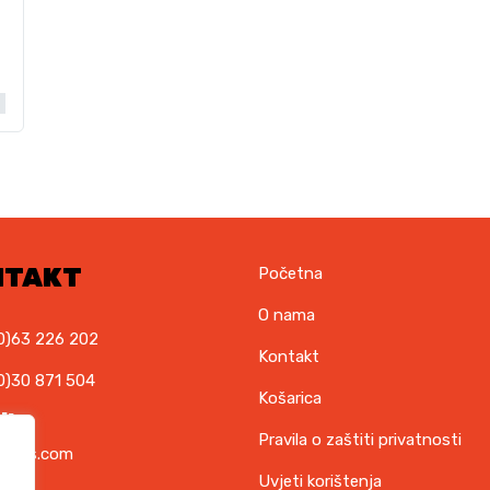
NTAKT
Početna
O nama
0)63 226 202
Kontakt
0)30 871 504
Košarica
il
Pravila o zaštiti privatnosti
orkks.com
Uvjeti korištenja