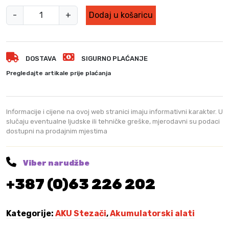
j
4
M
e
1
-
+
Dodaj u košaricu
:
0
i
6
,
l
2
0
w
5
0
DOSTAVA
SIGURNO PLAĆANJE
a
,
u
Pregledajte artikale prije plaćanja
0
K
k
0
M
e
.
e
Informacije i cijene na ovoj web stranici imaju informativni karakter. U
K
a
slučaju eventualne ljudske ili tehničke greške, mjerodavni su podaci
M
dostupni na prodajnim mjestima
k
.
u
r
Viber narudžbe
a
+387 (0)63 226 202
č
n
a
Kategorije:
AKU Stezači
,
Akumulatorski alati
M