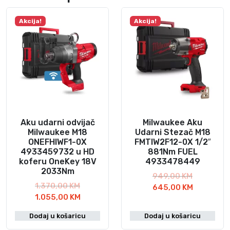
Akcija!
Akcija!
Aku udarni odvijač
Milwaukee Aku
Milwaukee M18
Udarni Stezač M18
ONEFHIWF1-0X
FMTIW2F12-0X 1/2″
4933459732 u HD
881Nm FUEL
koferu OneKey 18V
4933478449
2033Nm
I
949,00
KM
I
1.370,00
KM
z
T
645,00
KM
z
T
1.055,00
KM
v
r
v
r
o
e
Dodaj u košaricu
Dodaj u košaricu
o
e
r
n