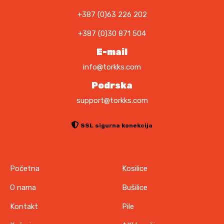
K
0
M
+387 (0)63 226 202
K
.
K
M
+387 (0)30 871 504
M
.
.
E-mail
info@torkks.com
Podrska
support@torkks.com
SSL sigurna konekcija
Početna
Kosilice
O nama
Bušilice
Kontakt
Pile