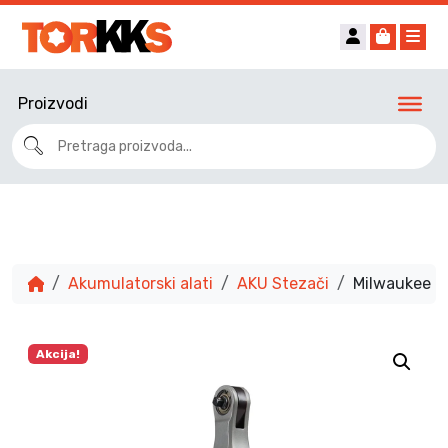
Account
Cart
Me
Proizvodi
Akumulatorski alati
AKU Stezači
Milwaukee a
Akcija!