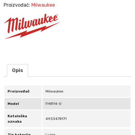
1
Proizvođač:
Milwaukee
2
F
H
I
R
1
4
-
0
Opis
1
/
4
Proizvođač
Milwaukee
″
4
Model
FHIR14-0
7
Kataloška
N
4933478171
oznaka
m
4
Tip baterije
Li-Ion