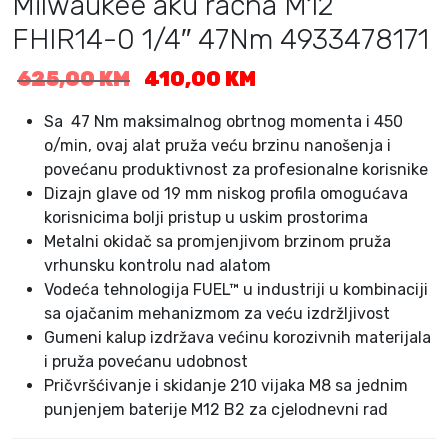
Milwaukee aku račna M12
FHIR14-0 1/4″ 47Nm 4933478171
I
T
625,00
KM
410,00
KM
z
r
v
e
Sa 47 Nm maksimalnog obrtnog momenta i 450
o
n
o/min, ovaj alat pruža veću brzinu nanošenja i
r
u
povećanu produktivnost za profesionalne korisnike
n
t
Dizajn glave od 19 mm niskog profila omogućava
a
n
korisnicima bolji pristup u uskim prostorima
c
a
Metalni okidač sa promjenjivom brzinom pruža
i
c
vrhunsku kontrolu nad alatom
j
i
Vodeća tehnologija FUEL™ u industriji u kombinaciji
e
j
sa ojačanim mehanizmom za veću izdržljivost
n
e
Gumeni kalup izdržava većinu korozivnih materijala
a
n
b
a
i pruža povećanu udobnost
i
j
Pričvršćivanje i skidanje 210 vijaka M8 sa jednim
l
e
punjenjem baterije M12 B2 za cjelodnevni rad
a
: