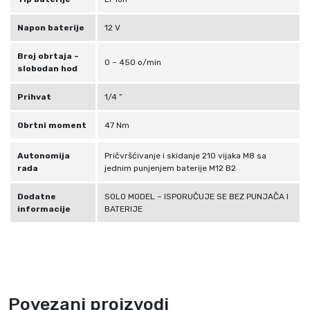
9
3
Napon baterije
12 V
3
Broj obrtaja –
4
0 – 450 o/min
slobodan hod
7
8
Prihvat
1/4 ”
1
7
Obrtni moment
47 Nm
1
Autonomija
Pričvršćivanje i skidanje 210 vijaka M8 sa
k
rada
jednim punjenjem baterije M12 B2
o
l
Dodatne
SOLO MODEL – ISPORUČUJE SE BEZ PUNJAČA I
i
informacije
BATERIJE
č
i
n
a
Povezani proizvodi