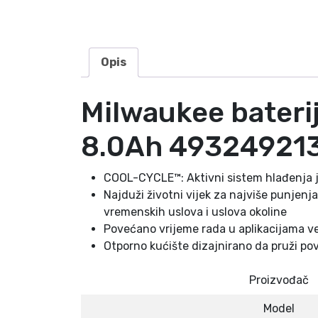
Opis
Milwaukee bateri
8.0Ah 49324921
COOL-CYCLE™: Aktivni sistem hlađenja j
Najduži životni vijek za najviše punjenj
vremenskih uslova i uslova okoline
Povećano vrijeme rada u aplikacijama ve
Otporno kućište dizajnirano da pruži pov
Proizvođač
Model