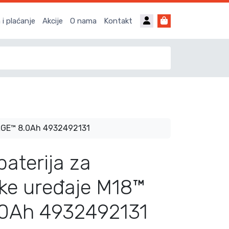
Account
Cart
i plaćanje
Akcije
O nama
Kontakt
ORGE™ 8.0Ah 4932492131
aterija za
ke uređaje M18™
0Ah 4932492131