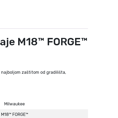
eđaje M18™ FORGE™
 najboljom zaštitom od gradilišta,
Milwaukee
M18™ FORGE™