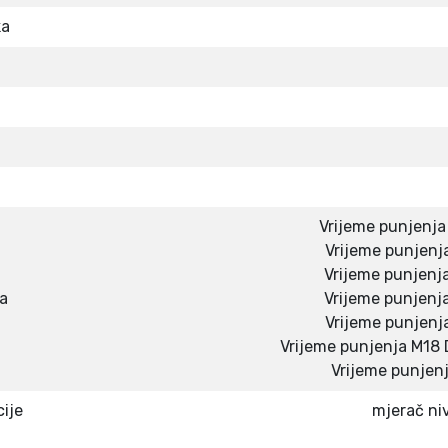
G
ka
E
™
8
.
0
A
h
4
Vrijeme punjenja
9
Vrijeme punjenj
3
Vrijeme punjenj
2
a
Vrijeme punjenj
4
Vrijeme punjenj
9
Vrijeme punjenja M1
2
Vrijeme punjen
1
3
ije
mjerač ni
1