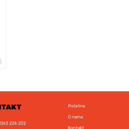
NTAKT
Početna
O nama
0)63 226 202
Kontakt