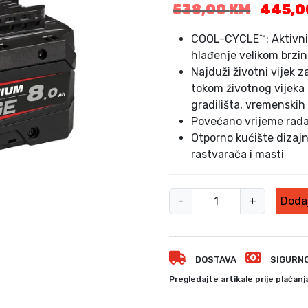
I
538,00
KM
445,
z
v
COOL-CYCLE™: Aktivni 
o
hlađenje velikom brzi
r
Najduži životni vijek 
n
tokom životnog vijeka
a
gradilišta, vremenskih 
c
Povećano vrijeme rada 
i
Otporno kućište dizajn
j
rastvarača i masti
e
n
a
M
-
+
Dodaj
b
i
i
l
l
w
a
DOSTAVA
SIGURN
a
j
u
e
Pregledajte artikale prije plaćanj
:
k