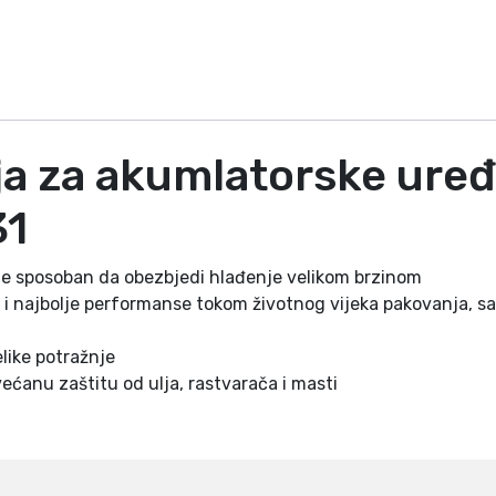
o
r
s
k
e
u
ja za akumlatorske ur
r
e
31
đ
a
e sposoban da obezbjedi hlađenje velikom brzinom
j
a i najbolje performanse tokom životnog vijeka pakovanja, sa
e
M
like potražnje
1
ećanu zaštitu od ulja, rastvarača i masti
8
™
F
O
R