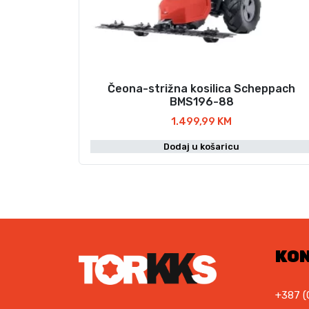
j
3
e
.
:
9
7
5
.
0
0
,
Čeona-strižna kosilica Scheppach
BMS196-88
0
0
9
0
1.499,99
KM
,
0
K
Dodaj u košaricu
0
M
.
K
M
.
KO
+387 (