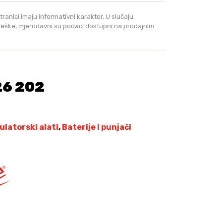
,
0
tranici imaju informativni karakter. U slučaju
0
greške, mjerodavni su podaci dostupni na prodajnim
K
M
.
26 202
latorski alati
,
Baterije i punjači