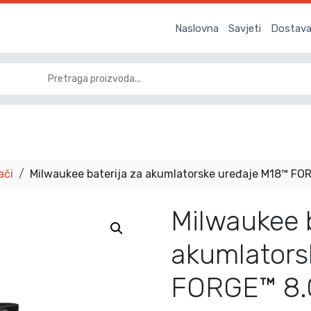
Naslovna
Savjeti
Dostava 
ači
Milwaukee baterija za akumlatorske uređaje M18™ F
Milwaukee b
akumlators
FORGE™ 8.