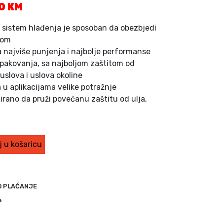
T
00
KM
r
e
sistem hlađenja je sposoban da obezbjedi
n
nom
u
za najviše punjenja i najbolje performanse
t
 pakovanja, sa najboljom zaštitom od
n
uslova i uslova okoline
a
u aplikacijama velike potražnje
c
irano da pruži povećanu zaštitu od ulja,
i
j
e
n
 u košaricu
a
j
e
:
O PLAĆANJE
4
4
a
5