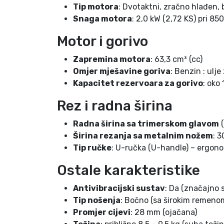
Tip motora
: Dvotaktni, zračno hlađen, 
Snaga motora
: 2,0 kW (2,72 KS) pri 85
Motor i gorivo
Zapremina motora
: 63,3 cm³ (cc)
Omjer mješavine goriva
: Benzin : ulj
Kapacitet rezervoara za gorivo
: oko 
Rez i radna širina
Radna širina sa trimerskom glavom
(
Širina rezanja sa metalnim nožem
: 
Tip ručke
: U-ručka (U-handle) – ergono
Ostale karakteristike
Antivibracijski sustav
: Da (značajno 
Tip nošenja
: Bočno (sa širokim remeno
Promjer cijevi
: 28 mm (ojačana)