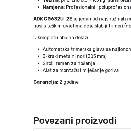
Težina
: približno 8,5 – 9,5 kg (suha teži
Namjena
: Profesionalni i poluprofesiona
ADK CG632U-2E
je jedan od najsnažnijih mo
nosi s teškim uvjetima gdje slabiji trimeri (n
U kompletu obično dolazi:
Automatska trimerska glava sa najlono
3-kraki metalni nož (305 mm)
Široki remen za nošenje
Alat za montažu i miješanje goriva
Garancija
: 2 godine
Povezani proizvodi