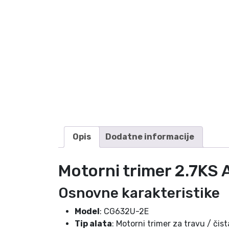
Opis
Dodatne informacije
Motorni trimer 2.7K
Osnovne karakteristike
Model
: CG632U-2E
Tip alata
: Motorni trimer za travu / čis