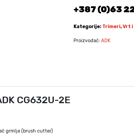
2
+387 (0)63 2
.
7
K
Kategorije:
Trimeri
,
Vrt 
S
A
Proizvođač:
ADK
D
K
C
G
6
3
2
U
S ADK CG632U-2E
-
2
E
k
o
tač grmlja (brush cutter)