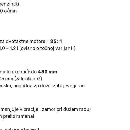
l
benzinski
i
00 o/min
č
i
n
a
e za dvotaktne motore =
25 : 1
1,0 – 1,2 l (ovisno o točnoj varijanti)
najlon konac): do
480 mm
305 mm (3-kraki nož)
mska, pogodna za duži i zahtjevniji rad
smanjuje vibracije i zamor pri dužem radu)
m preko ramena)