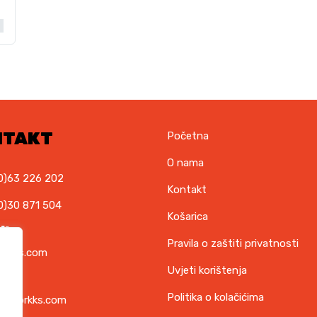
NTAKT
Početna
O nama
0)63 226 202
Kontakt
0)30 871 504
Košarica
il
Pravila o zaštiti privatnosti
orkks.com
Uvjeti korištenja
ska
Politika o kolačićima
t@torkks.com