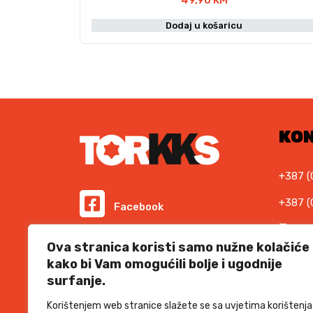
49,90
KM
Dodaj u košaricu
KO
+387 (
+387 (
Facebook
E-ma
Instagram
Ova stranica koristi samo nužne kolačiće
info@t
kako bi Vam omogućili bolje i ugodnije
Podr
surfanje.
Informacije i cijene na ovoj web stranici imaju
informativni karakter. U slučaju eventualne ljudske
suppor
ili tehničke greške, mjerodavni su podaci dostupni na
Korištenjem web stranice slažete se sa uvjetima korištenja
prodajnim mjestima