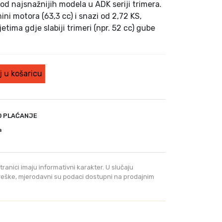
od najsnažnijih modela u ADK seriji trimera.
ini motora (63,3 cc) i snazi od 2,72 KS,
etima gdje slabiji trimeri (npr. 52 cc) gube
 u košaricu
O PLAĆANJE
a
tranici imaju informativni karakter. U slučaju
greške, mjerodavni su podaci dostupni na prodajnim