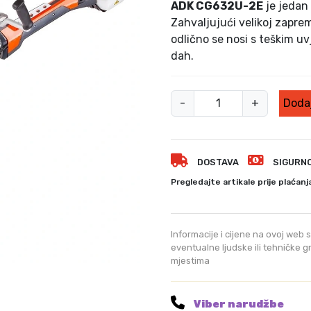
ADK CG632U-2E
je jedan 
Zahvaljujući velikoj zaprem
odlično se nosi s teškim uvj
dah.
M
-
+
Dodaj
o
t
o
DOSTAVA
SIGURN
r
n
Pregledajte artikale prije plaćanj
i
t
r
Informacije i cijene na ovoj web s
i
eventualne ljudske ili tehničke 
mjestima
m
e
r
Viber narudžbe