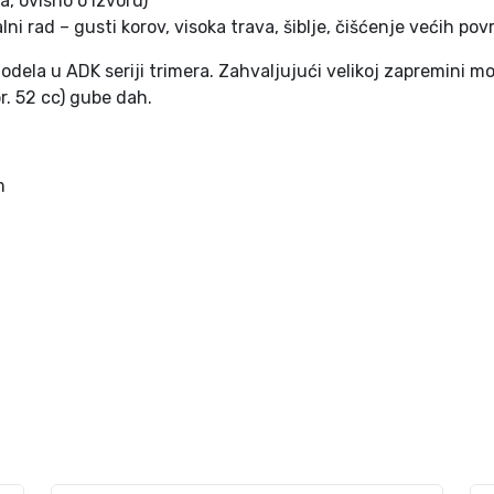
na, ovisno o izvoru)
lni rad – gusti korov, visoka trava, šiblje, čišćenje većih po
dela u ADK seriji trimera. Zahvaljujući velikoj zapremini mot
pr. 52 cc) gube dah.
m