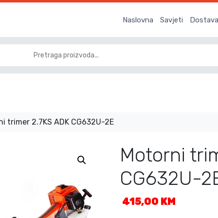
Naslovna
Savjeti
Dostava 
ni trimer 2.7KS ADK CG632U-2E
Motorni tr
CG632U-2
415,00
KM