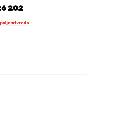
26 202
i poljoprivreda