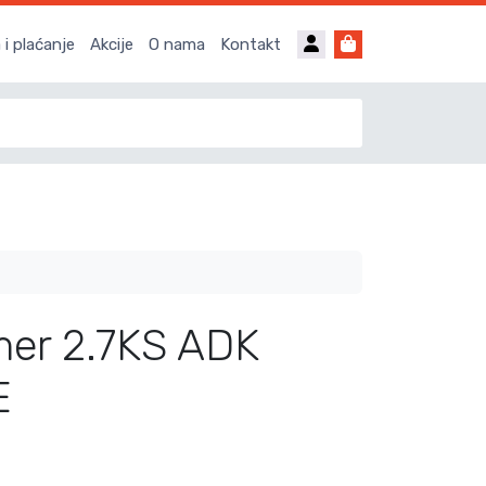
Account
Cart
i plaćanje
Akcije
O nama
Kontakt
imer 2.7KS ADK
E