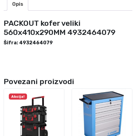
9
Opis
0
M
PACKOUT kofer veliki
M
4
560x410x290MM 4932464079
9
Šifra: 4932464079
3
2
4
6
4
Povezani proizvodi
0
7
9
Akcija!
k
o
l
i
č