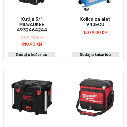
i
n
a
Kutija 3/1
Kolica za alat
MILWAUKEE
940ECO
4932464244
1.079,00
KM
I
895,70
KM
T
z
818,90
KM
r
v
Dodaj u košaricu
Dodaj u košaricu
e
o
n
r
u
n
t
a
n
c
a
i
c
j
i
e
j
n
e
a
n
b
a
i