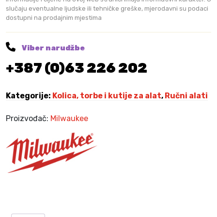
j
2
f
slučaju eventualne ljudske ili tehničke greške, mjerodavni su podaci
e
3
dostupni na prodajnim mjestima
e
:
3
r
2
,
7
9
v
Viber narudžbe
7
0
e
,
+387 (0)63 226 202
l
9
K
i
0
M
k
Kategorije:
Kolica, torbe i kutije za alat
,
Ručni alati
.
i
K
5
M
Proizvođač:
Milwaukee
6
.
0
x
4
1
0
x
2