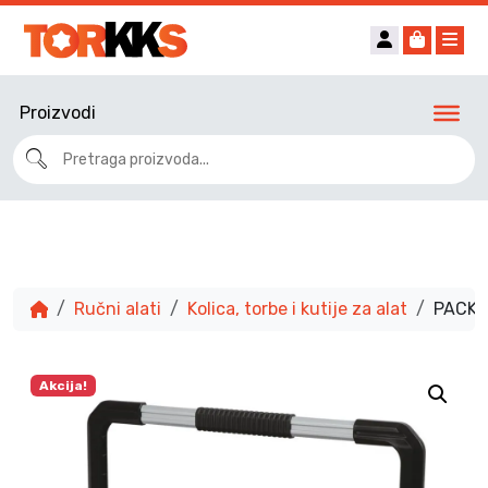
Account
Cart
Me
Proizvodi
Ručni alati
Kolica, torbe i kutije za alat
PACKO
Akcija!