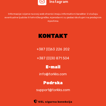
Instagram
Informacije i cijene na ovoj web stranici imaju informativni karakter. U slučaju
eventualne ljudske ili tehničke greške, mjerodavni su podaci dostupni na prodajnim
mjestima
KONTAKT
+387 (0)63 226 202
+387 (0)30 871 504
E-mail
info@torkks.com
Podrska
support@torkks.com
SSL sigurna konekcija