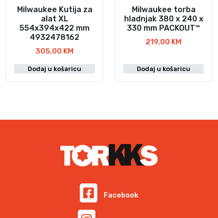
j
l
Milwaukee Kutija za
Milwaukee torba
e
a
alat XL
hladnjak 380 x 240 x
554x394x422 mm
330 mm PACKOUT™
:
j
4932478162
8
e
219,00
KM
1
:
305,00
KM
8
8
Dodaj u košaricu
Dodaj u košaricu
,
9
9
5
0
,
7
K
0
M
.
K
M
.
Facebook