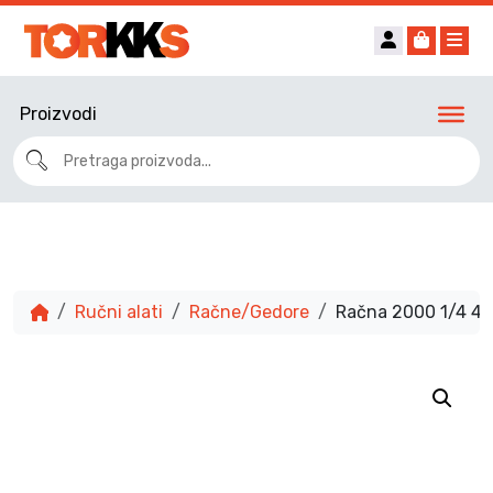
Account
Cart
Me
Proizvodi
Ručni alati
Račne/Gedore
Račna 2000 1/4 44