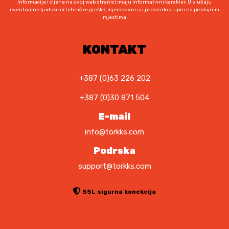
Informacije i cijene na ovoj web stranici imaju informativni karakter. U slučaju
eventualne ljudske ili tehničke greške, mjerodavni su podaci dostupni na prodajnim
mjestima
KONTAKT
+387 (0)63 226 202
+387 (0)30 871 504
E-mail
info@torkks.com
Podrska
support@torkks.com
SSL sigurna konekcija