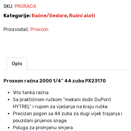
b
SKU:
PRORAC4
a
Kategorije:
Račne/Gedore
,
Ručni alati
p
r
Proizvođač:
Proxxon
o
x
x
o
n
Opis
k
o
Proxxon račna 2000 1/4″ 44 zuba PX23170
l
i
Vrlo tanka račna
č
Sa praktičnom ručkom ”mekani dodir DuPont
i
HYTREL” i rupom za vješanje na kraju ručke
n
Precizan pogon sa 44 zuba za dugi vijek trajanja i
a
pouzdani prijenos snage
Poluga za promjenu smjera