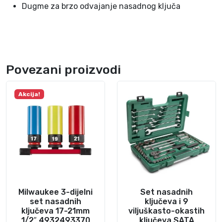
Dugme za brzo odvajanje nasadnog ključa
Povezani proizvodi
Akcija!
Milwaukee 3-dijelni
Set nasadnih
set nasadnih
ključeva i 9
ključeva 17-21mm
viljuškasto-okastih
1/2″ 4932493370
ključeva SATA