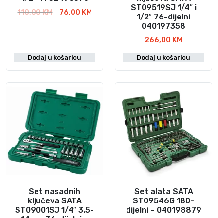
ST09519SJ 1/4″ i
I
T
110,00
KM
76,00
KM
1/2″ 76-dijelni
z
r
040197358
v
e
266,00
KM
o
n
r
u
Dodaj u košaricu
Dodaj u košaricu
n
t
a
n
c
a
i
c
j
i
e
j
n
e
a
n
b
a
i
j
l
e
a
:
Set nasadnih
Set alata SATA
j
7
ključeva SATA
ST09546G 180-
e
6
ST09001SJ 1/4″ 3.5-
dijelni – 040198879
:
,