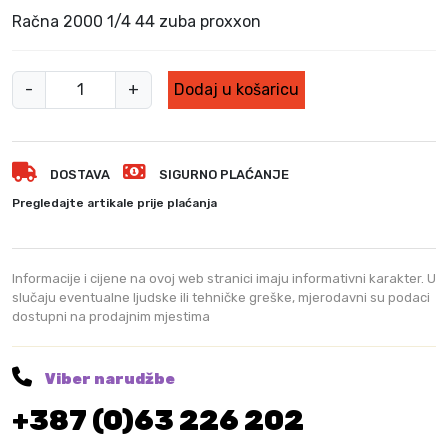
Račna 2000 1/4 44 zuba proxxon
R
-
+
Dodaj u košaricu
a
č
n
DOSTAVA
SIGURNO PLAĆANJE
a
2
Pregledajte artikale prije plaćanja
0
0
0
Informacije i cijene na ovoj web stranici imaju informativni karakter. U
1
slučaju eventualne ljudske ili tehničke greške, mjerodavni su podaci
dostupni na prodajnim mjestima
/
4
4
Viber narudžbe
4
+387 (0)63 226 202
z
u