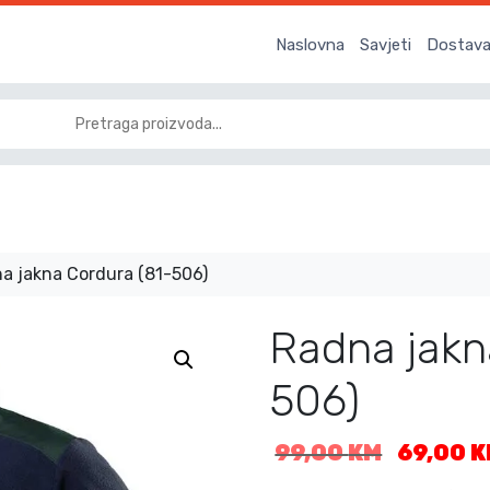
Naslovna
Savjeti
Dostava 
a jakna Cordura (81-506)
Radna jakn
506)
I
99,00
KM
69,00
K
z