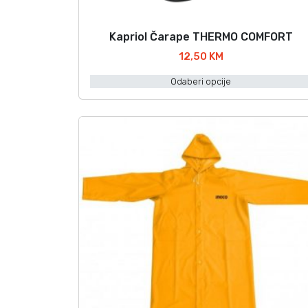
Kapriol Čarape THERMO COMFORT
O
v
12,50
KM
a
Odaberi opcije
j
p
r
o
i
z
v
o
d
i
m
a
v
i