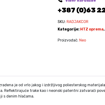
Viber narudžbe
d
0
+387 (0)63 2
u
0
r
K
a
SKU:
RADJAKCOR
M
(
Kategorije:
HTZ oprema
.
8
1
Proizvođač:
Neo
-
5
0
6
)
k
o
l
zrađena je
od vrlo jakog i izdržljivog poliesterskog materij
i
ma
.
Reflektirajuće trake kao i neonski patentni zatvarači pove
č
ji s denim hlačama.
i