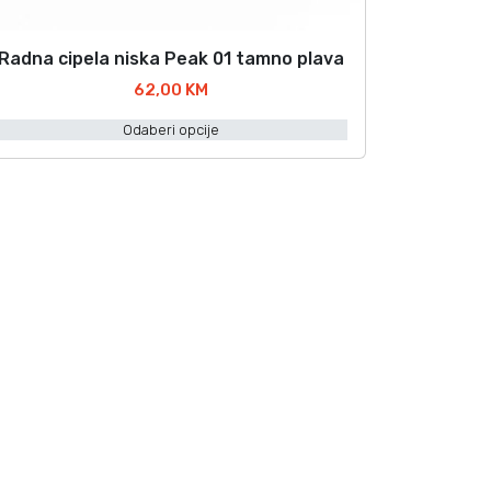
Radna cipela niska Peak 01 tamno plava
O
v
62,00
KM
a
Odaberi opcije
p
o
z
v
o
d
m
a
v