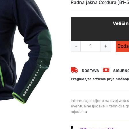
v
Radna jakna Cordura (81-
o
r
n
Veliči
a
c
i
R
j
-
+
Dodaj
a
e
d
n
n
a
DOSTAVA
b
SIGURN
a
i
j
Pregledajte artikale prije plaćanj
l
a
a
k
j
n
Informacije i cijene na ovoj web s
e
a
eventualne ljudske ili tehničke 
:
mjestima
C
9
o
9
r
,