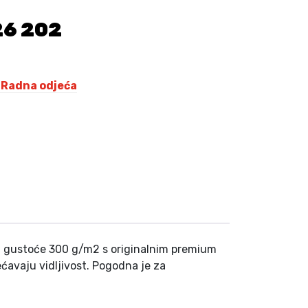
K
26 202
M
.
,
Radna odjeća
ala gustoće 300 g/m2 s originalnim premium
ćavaju vidljivost.
Pogodna je za