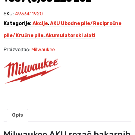
5
0
a
,
č
SKU:
4933411920
0
K
b
0
M
Kategorije:
Akcije
,
AKU Ubodne pile/Recipročne
a
.
k
pile/Kružne pile
,
Akumulatorski alati
K
a
M
r
Proizvođač:
Milwaukee
.
n
i
h
c
i
j
e
v
i
Opis
C
1
Milwaukee AKU rezač bakarnih