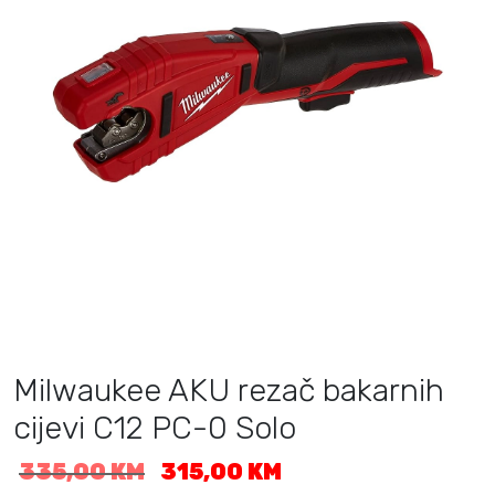
Milwaukee AKU rezač bakarnih
cijevi C12 PC-0 Solo
I
T
335,00
KM
315,00
KM
z
r