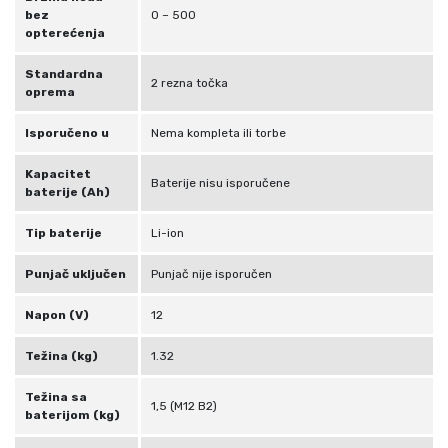
bez
0 – 500
opterećenja
Standardna
2 rezna točka
oprema
Isporučeno u
Nema kompleta ili torbe
Kapacitet
Baterije nisu isporučene
baterije (Ah)
Tip baterije
Li-ion
Punjač uključen
Punjač nije isporučen
Napon (V)
12
Težina (kg)
1.32
Težina sa
1,5 (M12 B2)
baterijom (kg)