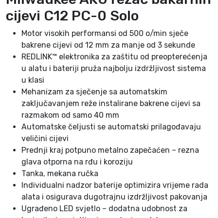
2
cijevi C12 PC-0 Solo
P
C
Motor visokih performansi od 500 o/min sječe
-
bakrene cijevi od 12 mm za manje od 3 sekunde
0
REDLINK™ elektronika za zaštitu od preopterećenja
S
u alatu i bateriji pruža najbolju izdržljivost sistema
o
u klasi
l
Mehanizam za sječenje sa automatskim
o
zaključavanjem reže instalirane bakrene cijevi sa
k
razmakom od samo 40 mm
o
Automatske čeljusti se automatski prilagođavaju
l
veličini cijevi
i
Prednji kraj potpuno metalno zapečaćen – rezna
č
glava otporna na rđu i koroziju
i
Tanka, mekana ručka
n
Individualni nadzor baterije optimizira vrijeme rada
a
alata i osigurava dugotrajnu izdržljivost pakovanja
Ugrađeno LED svjetlo – dodatna udobnost za