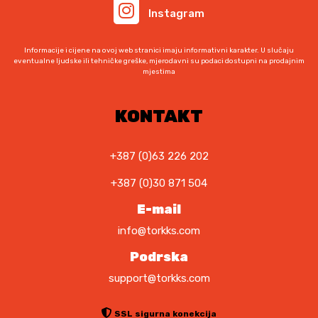
Instagram
:
j
3
e
.
:
Informacije i cijene na ovoj web stranici imaju informativni karakter. U slučaju
6
4
eventualne ljudske ili tehničke greške, mjerodavni su podaci dostupni na prodajnim
mjestima
5
.
0
5
,
5
KONTAKT
0
0
0
,
0
+387 (0)63 226 202
K
0
+387 (0)30 871 504
M
.
K
E-mail
M
info@torkks.com
.
Podrska
support@torkks.com
SSL sigurna konekcija