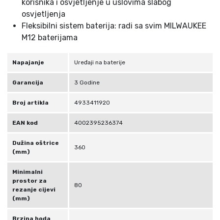
korisnika i osvjetljenje u uslovima slabog
osvjetljenja
Fleksibilni sistem baterija: radi sa svim MILWAUKEE
M12 baterijama
Napajanje
Uređaji na baterije
Garancija
3 Godine
Broj artikla
4933411920
EAN kod
4002395236374
Dužina oštrice
360
(mm)
Minimalni
prostor za
80
rezanje cijevi
(mm)
Brzina hoda