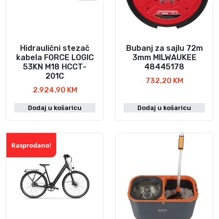
Hidraulični stezač
Bubanj za sajlu 72m
kabela FORCE LOGIC
3mm MILWAUKEE
53KN M18 HCCT-
48445178
201C
732,20
KM
2.924,90
KM
Dodaj u košaricu
Dodaj u košaricu
Rasprodano!
Akcija!