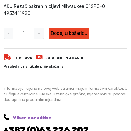
v
e
AKU Rezač bakrenih cijevi Milwaukee C12PC-0
o
n
4933411920
r
u
n
t
M
a
n
-
+
Dodaj u košaricu
c
a
i
i
c
l
j
i
w
e
j
DOSTAVA
SIGURNO PLAĆANJE
a
n
e
u
Pregledajte artikale prije plaćanja
a
n
k
b
a
e
i
j
e
Informacije i cijene na ovoj web stranici imaju informativni karakter. U
l
e
A
slučaju eventualne ljudske ili tehničke greške, mjerodavni su podaci
a
:
dostupni na prodajnim mjestima
K
j
3
U
e
1
:
5
r
Viber narudžbe
3
,
e
3
0
+387 (0)63 226 202
z