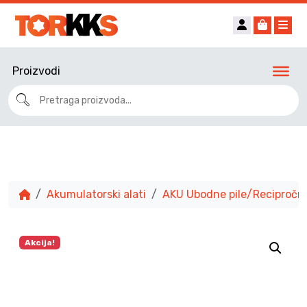
Account
Cart
Me
Proizvodi
Akumulatorski alati
AKU Ubodne pile/Recipročne
Akcija!