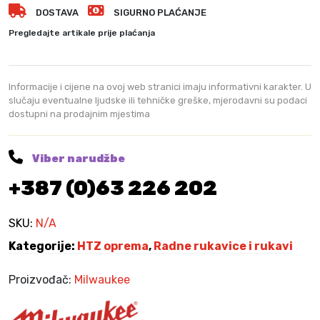
8
DOSTAVA
SIGURNO PLAĆANJE
v
,
K
i
Pregledajte artikale prije plaćanja
5
M
c
0
.
e
C
K
Informacije i cijene na ovoj web stranici imaju informativni karakter. U
U
slučaju eventualne ljudske ili tehničke greške, mjerodavni su podaci
M
dostupni na prodajnim mjestima
T
.
A
G
Viber narudžbe
L
+387 (0)63 226 202
O
V
E
SKU:
N/A
S
Kategorije:
HTZ oprema
,
Radne rukavice i rukavi
1
2
Proizvođač:
Milwaukee
K
O