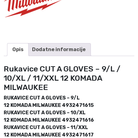
M
A
D
A
M
I
L
Opis
Dodatne informacije
W
A
Rukavice CUT A GLOVES – 9/L /
U
K
10/XL / 11/XXL 12 KOMADA
E
MILWAUKEE
E
k
RUKAVICE CUT A GLOVES – 9/L
o
12 KOMADA MILWAUKEE 4932471615
l
RUKAVICE CUT A GLOVES – 10/XL
i
12 KOMADA MILWAUKEE 4932471616
č
RUKAVICE CUT A GLOVES – 11/XXL
i
12 KOMADA MILWAUKEE 4932471617