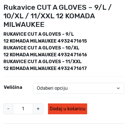
v
e
Rukavice CUT A GLOVES – 9/L /
o
n
10/XL / 11/XXL 12 KOMADA
r
u
MILWAUKEE
n
t
a
n
RUKAVICE CUT A GLOVES – 9/L
c
a
12 KOMADA MILWAUKEE 4932471615
i
c
RUKAVICE CUT A GLOVES – 10/XL
j
i
12 KOMADA MILWAUKEE 4932471616
e
j
RUKAVICE CUT A GLOVES – 11/XXL
n
e
a
n
12 KOMADA MILWAUKEE 4932471617
b
a
i
j
l
e
Veličina
a
:
j
7
e
5
R
-
+
Dodaj u košaricu
:
,
u
1
9
k
2
0
a