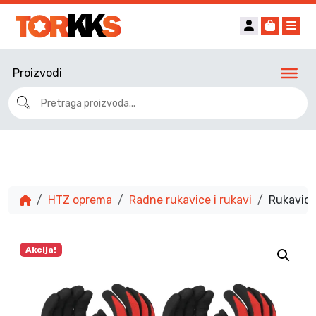
Account
Cart
Me
Proizvodi
HTZ oprema
Radne rukavice i rukavi
Rukavic
Akcija!