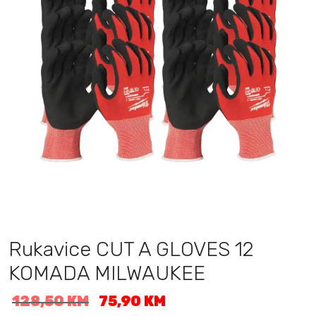
Rukavice CUT A GLOVES 12
KOMADA MILWAUKEE
I
T
128,50
KM
75,90
KM
z
r