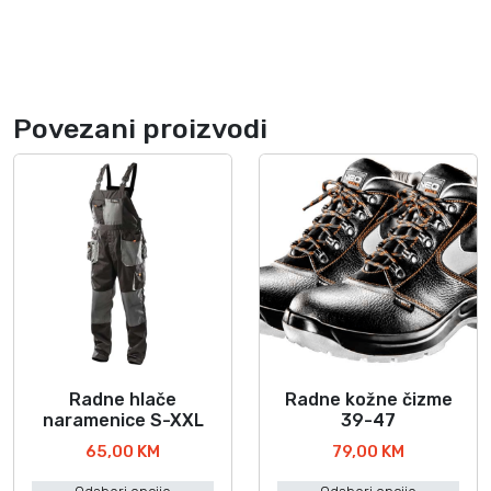
n
a
Povezani proizvodi
Radne hlače
Radne kožne čizme
O
O
naramenice S-XXL
39-47
v
v
65,00
KM
79,00
KM
a
a
j
j