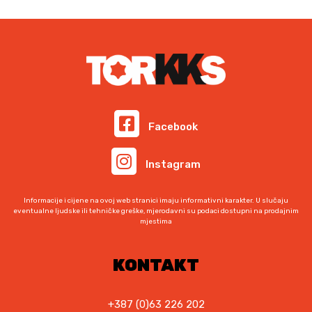
0
K
c
n
K
.
M
i
a
M
K
.
j
c
.
M
e
i
.
n
j
a
e
b
n
i
a
Facebook
l
j
a
e
Instagram
j
:
e
5
:
9
Informacije i cijene na ovoj web stranici imaju informativni karakter. U slučaju
6
5
eventualne ljudske ili tehničke greške, mjerodavni su podaci dostupni na prodajnim
mjestima
6
,
0
0
,
0
KONTAKT
0
0
K
M
+387 (0)63 226 202