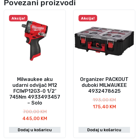
Povezani proizvodi
Akcija!
Akcija!
Milwaukee aku
Organizer PACKOUT
udarni odvijač M12
duboki MILWAUKEE
FCIWP12G3-0 1/2″
4932478625
745Nm 4933493457
I
193,00
KM
– Solo
z
T
175,40
KM
I
700,00
KM
v
r
z
T
445,00
KM
o
e
v
r
r
n
Dodaj u košaricu
Dodaj u košaricu
o
e
n
u
r
n