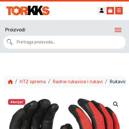
Account
Cart
Me
Proizvodi
HTZ oprema
Radne rukavice i rukavi
Rukavice
Akcija!