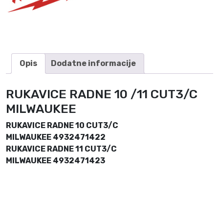
I
L
W
A
U
K
Opis
Dodatne informacije
E
E
RUKAVICE RADNE 10 /11 CUT3/C
k
MILWAUKEE
o
l
RUKAVICE RADNE 10 CUT3/C
i
MILWAUKEE 4932471422
č
RUKAVICE RADNE 11 CUT3/C
i
MILWAUKEE 4932471423
n
a