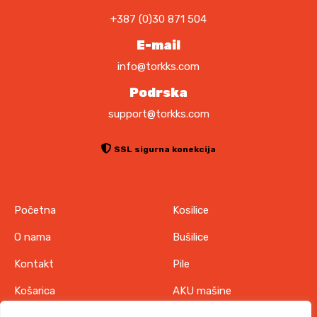
K
.
+387 (0)30 871 504
M
.
E-mail
info@torkks.com
Podrska
support@torkks.com
SSL sigurna konekcija
Početna
Kosilice
O nama
Bušilice
Kontakt
Pile
Košarica
AKU mašine