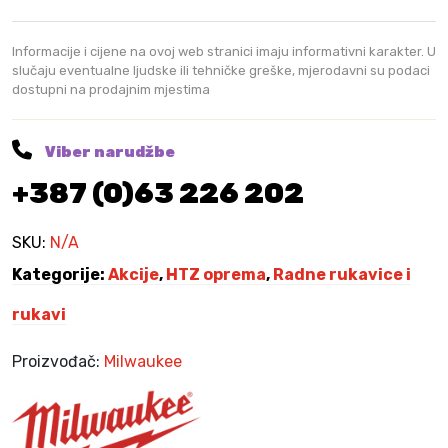
,
e
4
K
r
Informacije i cijene na ovoj web stranici imaju informativni karakter. U
0
M
a
slučaju eventualne ljudske ili tehničke greške, mjerodavni su podaci
.
dostupni na prodajnim mjestima
d
K
n
M
e
.
Viber narudžbe
1
+387 (0)63 226 202
0
/
1
SKU:
N/A
1
Kategorije:
Akcije
,
HTZ oprema
,
Radne rukavice i
C
U
rukavi
T
3
Proizvođač:
Milwaukee
/
C
M