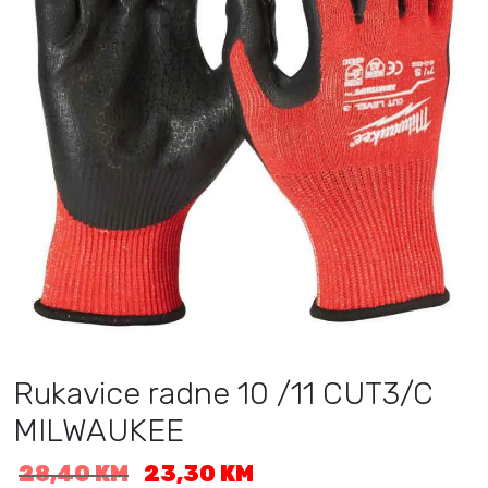
Rukavice radne 10 /11 CUT3/C
MILWAUKEE
I
T
28,40
KM
23,30
KM