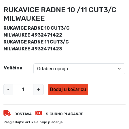
z
r
v
e
RUKAVICE RADNE 10 /11 CUT3/C
o
n
MILWAUKEE
r
u
n
t
RUKAVICE RADNE 10 CUT3/C
a
n
MILWAUKEE 4932471422
c
a
RUKAVICE RADNE 11 CUT3/C
i
c
MILWAUKEE 4932471423
j
i
e
j
n
e
Veličina
a
n
b
a
i
j
R
-
+
Dodaj u košaricu
l
e
u
a
:
k
j
2
a
e
3
DOSTAVA
SIGURNO PLAĆANJE
v
:
,
i
2
3
Pregledajte artikale prije plaćanja
8
0
c