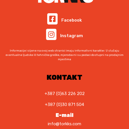
M
.
Facebook
Instagram
Informacije i cijene na ovoj web stranici imaju informativni karakter. U slučaju
eventualne ljudske ili tehničke greške, mjerodavni su podaci dostupni na prodajnim
mjestima
KONTAKT
+387 (0)63 226 202
+387 (0)30 871 504
E-mail
info@torkks.com