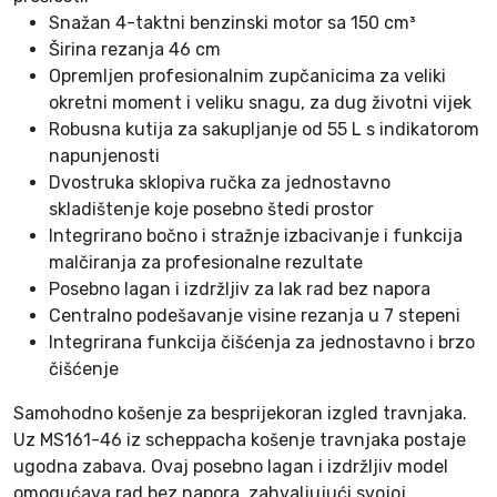
1
Snažan 4-taktni benzinski motor sa 150 cm³
6
Širina rezanja 46 cm
1
Opremljen profesionalnim zupčanicima za veliki
-
okretni moment i veliku snagu, za dug životni vijek
4
Robusna kutija za sakupljanje od 55 L s indikatorom
6
napunjenosti
3
Dvostruka sklopiva ručka za jednostavno
.
skladištenje koje posebno štedi prostor
5
Integrirano bočno i stražnje izbacivanje i funkcija
K
malčiranja za profesionalne rezultate
S
Posebno lagan i izdržljiv za lak rad bez napora
k
Centralno podešavanje visine rezanja u 7 stepeni
o
Integrirana funkcija čišćenja za jednostavno i brzo
l
čišćenje
i
č
Samohodno košenje za besprijekoran izgled travnjaka.
i
Uz MS161-46 iz scheppacha košenje travnjaka postaje
n
ugodna zabava. Ovaj posebno lagan i izdržljiv model
a
omogućava rad bez napora, zahvaljujući svojoj