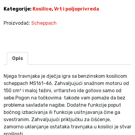
k
Kategorije:
Kosilice
,
Vrt i poljoprivreda
o
s
Proizvođač:
Scheppach
a
č
i
c
a
Opis
k
o
Njega travnjaka je dječja igra sa benzinskom kosilicom
s
scheppach MS161-46. Zahvaljujući snažnom motoru od
i
150 cm³ i maloj težini, vrtlarstvo ide gotovo samo od
l
sebe.Pogon na točkovima takođe vam pomaže da bez
i
problema savladate nagibe. Dodatne funkcije poput
c
bočnog izbacivanja ili funkcije usitnjavanja čine ga
a
svestranim. Zahvaljujući priključku za čišćenje,
M
zamorno uklanjanje ostataka travnjaka u kosilici je stvar
S
prošlosti.