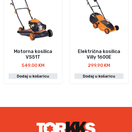
i
a
j
c
e
i
n
j
a
e
b
n
i
a
l
j
Motorna kosilica
Električna kosilica
a
e
VS51T
Villy 1600E
j
:
549,00
KM
299,90
KM
e
8
:
9
Dodaj u košaricu
Dodaj u košaricu
9
5
9
,
0
0
,
0
0
0
K
M
K
.