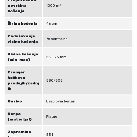
površina
1000 m²
košenja
Širina košenja
46 cm
Podešavanje
7x centralno
visine košenja
Visina košenja
25 – 75 mm
(min-max)
Promjer
točkova
580/505
prednjih/zadnj
ih
Gorivo
Bezolovni benzin
Korpa
Platno
(materijal)
Zapremina
55 l