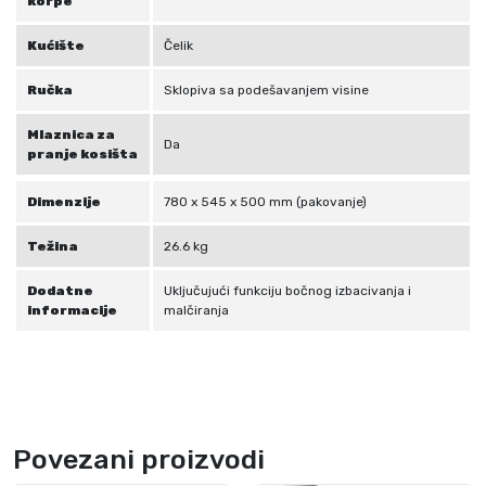
korpe
Kućište
Čelik
Ručka
Sklopiva sa podešavanjem visine
Mlaznica za
Da
pranje kosišta
Dimenzije
780 x 545 x 500 mm (pakovanje)
Težina
26.6 kg
Dodatne
Uključujući funkciju bočnog izbacivanja i
informacije
malčiranja
Povezani proizvodi