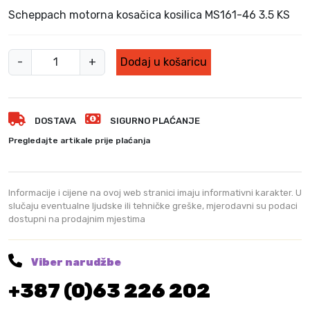
Scheppach motorna kosačica kosilica MS161-46 3.5 KS
S
-
+
Dodaj u košaricu
c
h
e
DOSTAVA
SIGURNO PLAĆANJE
p
p
Pregledajte artikale prije plaćanja
a
c
h
Informacije i cijene na ovoj web stranici imaju informativni karakter. U
m
slučaju eventualne ljudske ili tehničke greške, mjerodavni su podaci
dostupni na prodajnim mjestima
o
t
o
Viber narudžbe
r
+387 (0)63 226 202
n
a