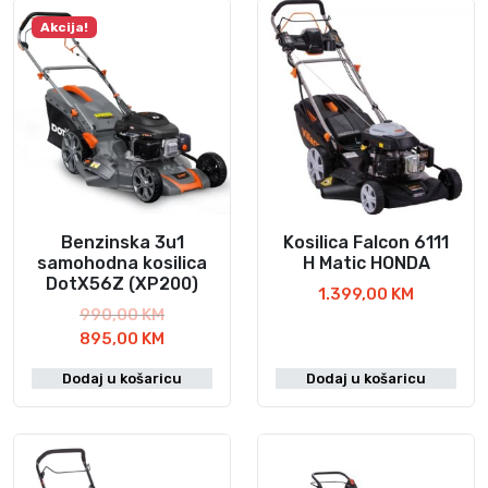
Akcija!
Benzinska 3u1
Kosilica Falcon 6111
samohodna kosilica
H Matic HONDA
DotX56Z (XP200)
1.399,00
KM
I
990,00
KM
z
T
895,00
KM
v
r
Dodaj u košaricu
Dodaj u košaricu
o
e
r
n
n
u
a
t
c
n