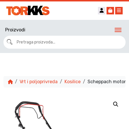
Account
Cart
Me
Proizvodi
Vrt i poljoprivreda
Kosilice
Scheppach motorna 