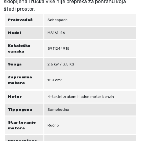
sklopljena i ručka više nije prepreka za pohranu koja
štedi prostor.
Proizvođač
Scheppach
Model
MS161-46
Kataloška
5911244915
oznaka
Snaga
2.6 kW / 3.5 KS
Zapremina
150 cm³
motora
Motor
4-taktni zrakom hlađen motor benzin
Tip pogona
Samohodna
Startovanje
Ručno
motora
Preporučena