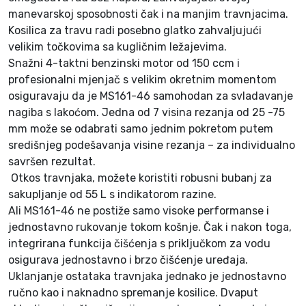
manevarskoj sposobnosti čak i na manjim travnjacima.
Kosilica za travu radi posebno glatko zahvaljujući
velikim točkovima sa kugličnim ležajevima.
Snažni 4-taktni benzinski motor od 150 ccm i
profesionalni mjenjač s velikim okretnim momentom
osiguravaju da je MS161-46 samohodan za svladavanje
nagiba s lakoćom. Jedna od 7 visina rezanja od 25 -75
mm može se odabrati samo jednim pokretom putem
središnjeg podešavanja visine rezanja – za individualno
savršen rezultat.
Otkos travnjaka, možete koristiti robusni bubanj za
sakupljanje od 55 L s indikatorom razine.
Ali MS161-46 ne postiže samo visoke performanse i
jednostavno rukovanje tokom košnje. Čak i nakon toga,
integrirana funkcija čišćenja s priključkom za vodu
osigurava jednostavno i brzo čišćenje uređaja.
Uklanjanje ostataka travnjaka jednako je jednostavno
ručno kao i naknadno spremanje kosilice. Dvaput