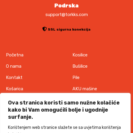
Podrska
support@torkks.com
SSL sigurna konekcija
Početna
Kosilice
O nama
Bušilice
Kontakt
Pile
Košarica
AKU mašine
Pravila o zaštiti
Odjeća
Ova stranica koristi samo nužne kolačiće
privatnosti
kako bi Vam omogućili bolje i ugodnije
IT oprema
surfanje.
Uvjeti korištenja
Akcije
Korištenjem web stranice slažete se sa uvjetima korištenja
Politika o kolačićima