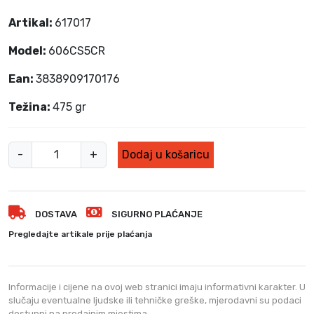
Artikal:
617017
Model:
606CS5CR
Ean:
3838909170176
Težina:
475 gr
S
-
+
Dodaj u košaricu
e
t
i
DOSTAVA
SIGURNO PLAĆANJE
z
v
Pregledajte artikale prije plaćanja
i
j
a
Informacije i cijene na ovoj web stranici imaju informativni karakter. U
č
slučaju eventualne ljudske ili tehničke greške, mjerodavni su podaci
dostupni na prodajnim mjestima