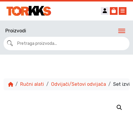
Account
Cart
Me
Proizvodi
Ručni alati
Odvijači/Setovi odvijača
Set izvi