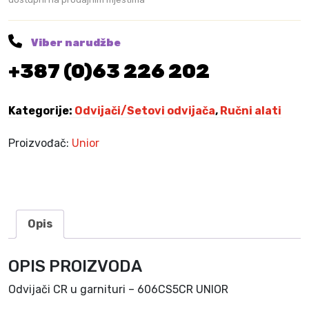
a
–
š
Viber narudžbe
a
+387 (0)63 226 202
r
a
f
Kategorije:
Odvijači/Setovi odvijača
,
Ručni alati
c
i
Proizvođač:
Unior
g
e
r
a
5
Opis
-
d
OPIS PROIZVODA
i
j
Odvijači CR u garnituri – 606CS5CR UNIOR
e