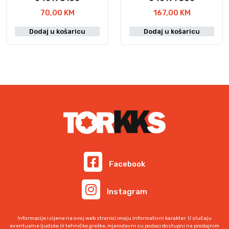
70,00
KM
167,00
KM
Dodaj u košaricu
Dodaj u košaricu
Facebook
Instagram
Informacije i cijene na ovoj web stranici imaju informativni karakter. U slučaju
eventualne ljudske ili tehničke greške, mjerodavni su podaci dostupni na prodajnim