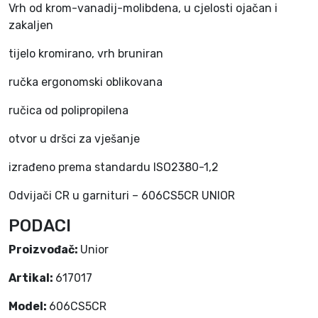
Vrh od krom-vanadij-molibdena, u cjelosti ojačan i
l
zakaljen
n
i
tijelo kromirano, vrh bruniran
C
R
ručka ergonomski oblikovana
U
ručica od polipropilena
N
I
otvor u dršci za vješanje
O
R
izrađeno prema standardu ISO2380-1,2
6
Odvijači CR u garnituri – 606CS5CR UNIOR
0
6
PODACI
6
1
Proizvođač:
Unior
7
Artikal:
617017
0
1
Model:
606CS5CR
7