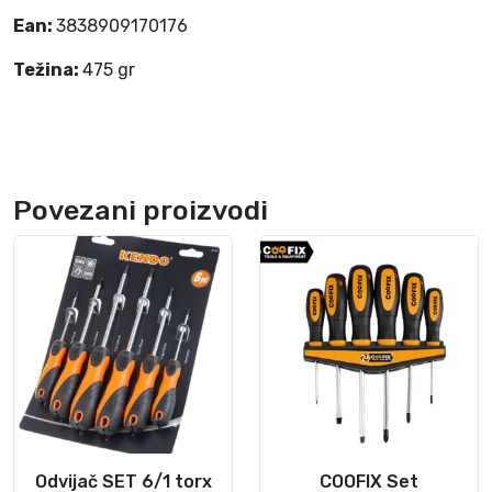
k
Ean:
3838909170176
o
Težina:
475 gr
l
i
č
i
n
Povezani proizvodi
a
Odvijač SET 6/1 torx
COOFIX Set