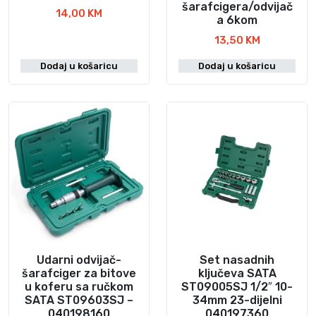
šarafcigera/odvijač
14,00
KM
a 6kom
13,50
KM
Dodaj u košaricu
Dodaj u košaricu
Udarni odvijač-
Set nasadnih
šarafciger za bitove
ključeva SATA
u koferu sa ručkom
ST09005SJ 1/2″ 10-
SATA ST09603SJ –
34mm 23-dijelni
040198160
040197360