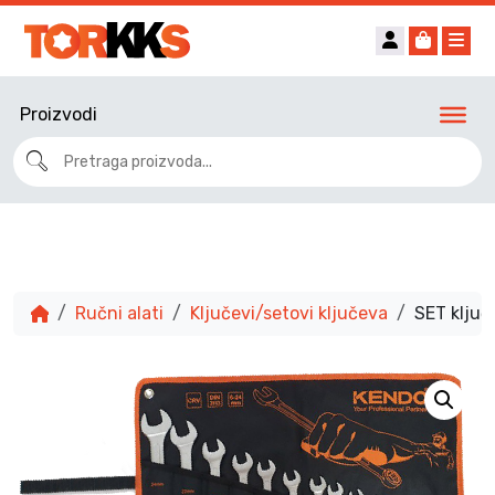
Account
Cart
Me
Proizvodi
Ručni alati
Ključevi/setovi ključeva
SET ključ