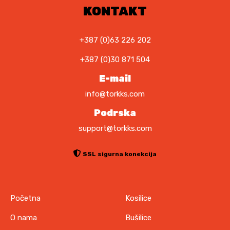
KONTAKT
u
o
d
+387 (0)63 226 202
a
+387 (0)30 871 504
b
r
E-mail
a
info@torkks.com
t
i
Podrska
n
support@torkks.com
a
s
SSL sigurna konekcija
t
r
a
n
Početna
Kosilice
i
O nama
Bušilice
c