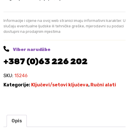
u
č
e
Informacije i cijene na ovoj web stranici imaju informativni karakter. U
v
slučaju eventualne ljudske ili tehničke greške, mjerodavni su podaci
dostupni na prodajnim mjestima
a
o
k
Viber narudžbe
a
+387 (0)63 226 202
s
t
o
SKU:
15246
-
Kategorije:
Ključevi/setovi ključeva
,
Ručni alati
v
i
l
j
u
Opis
š