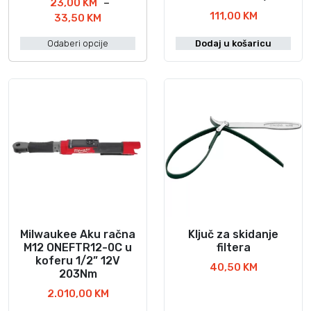
23,00
KM
–
a
111,00
KM
R
33,50
KM
j
a
p
Odaberi opcije
Dodaj u košaricu
s
r
p
o
o
i
n
z
c
v
i
o
j
d
e
i
n
a
m
:
a
o
v
d
Milwaukee Aku račna
Ključ za skidanje
i
2
M12 ONEFTR12-0C u
filtera
š
koferu 1/2” 12V
3
40,50
KM
e
203Nm
,
v
0
2.010,00
KM
a
0