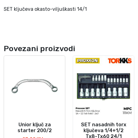
k
a
SET ključeva okasto-viljuškasti 14/1
s
t
i
1
4
Povezani proizvodi
/
1
k
o
l
i
č
i
n
a
Unior ključ za
SET nasadnih torx
O
starter 200/2
ključeva 1/4+1/2
v
Tx8-Tx60 24/1