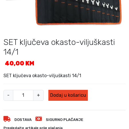
SET ključeva okasto-viljuškasti
14/1
40,00
KM
SET ključeva okasto-viljuškasti 14/1
S
-
+
Dodaj u košaricu
E
T
k
DOSTAVA
SIGURNO PLAĆANJE
l
j
Pregledajte artikale prije plaćanja