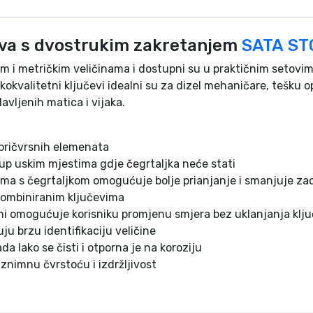
u
č
e
eva s dvostrukim zakretanjem
SATA
ST
v
i metričkim veličinama i dostupni su u praktičnim setovima.
a
sokokvalitetni ključevi idealni su za dizel mehaničare, tešku
s
lavljenih matica i vijaka.
a
r
a
 pričvrsnih elemenata
č
up uskim mjestima gdje čegrtaljka neće stati
n
ima s čegrtaljkom omogućuje bolje prianjanje i smanjuje za
o
kombiniranim ključevima
m
ni omogućuje korisniku promjenu smjera bez uklanjanja klj
-
u brzu identifikaciju veličine
g
da lako se čisti i otporna je na koroziju
e
iznimnu čvrstoću i izdržljivost
d
o
r