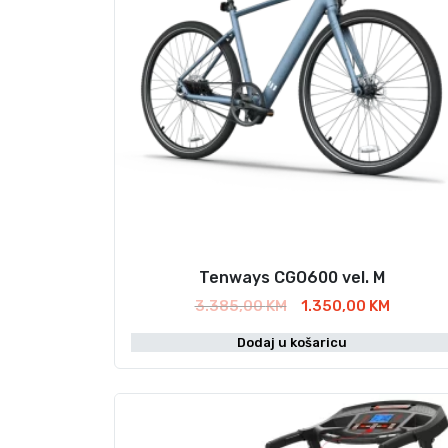
Tenways CGO600 vel. M
I
T
3.385,00
KM
1.350,00
KM
z
r
Dodaj u košaricu
v
e
o
n
r
u
n
t
a
n