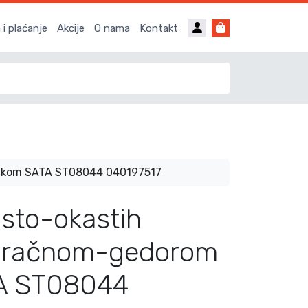
Account
Cart
i plaćanje
Akcije
O nama
Kontakt
 12kom SATA ST08044 040197517
asto-okastih
a račnom-gedorom
A ST08044