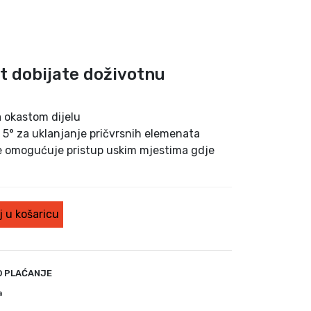
at dobijate doživotnu
a okastom dijelu
 5° za uklanjanje pričvrsnih elemenata
e omogućuje pristup uskim mjestima gdje
 u košaricu
O PLAĆANJE
a