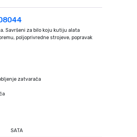
08044
 Savršeni za bilo koju kutiju alata
 opremu, poljoprivredne strojeve, popravak
obljenje zatvarača
uča
SATA