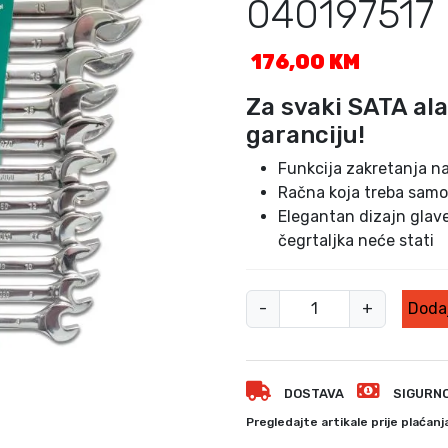
040197517
176,00
KM
Za svaki SATA al
garanciju!
Funkcija zakretanja n
Račna koja treba samo
Elegantan dizajn glav
čegrtaljka neće stati
S
-
+
Dodaj
e
t
V
DOSTAVA
SIGURN
i
l
Pregledajte artikale prije plaćanj
j