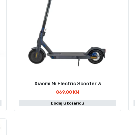
4
0
1
9
7
5
1
7
k
o
l
Xiaomi Mi Electric Scooter 3
i
869,00
KM
č
i
Dodaj u košaricu
n
a