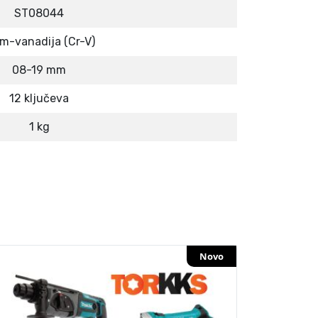
ST08044
m-vanadija (Cr-V)
08-19 mm
12 ključeva
1 kg
Novo