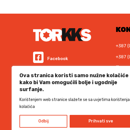
0
M
.
K
M
.
KO
+387 (
+387 (
Facebook
E-ma
Instagram
Ova stranica koristi samo nužne kolačiće
info@t
kako bi Vam omogućili bolje i ugodnije
Podr
surfanje.
Informacije i cijene na ovoj web stranici imaju
informativni karakter. U slučaju eventualne ljudske
suppor
ili tehničke greške, mjerodavni su podaci dostupni na
Korištenjem web stranice slažete se sa uvjetima korištenja
prodajnim mjestima
kolačića
SSL 
Odbij
Prihvati sve