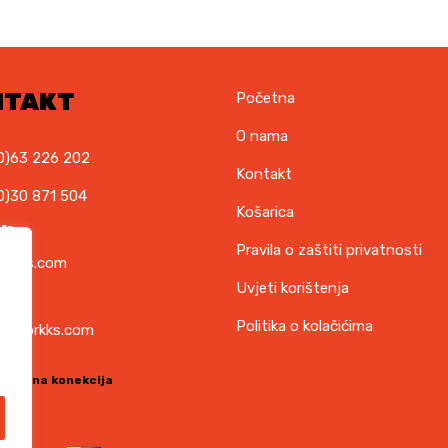
NTAKT
Početna
O nama
0)63 226 202
Kontakt
0)30 871 504
Košarica
il
Pravila o zaštiti privatnosti
orkks.com
Uvjeti korištenja
ska
Politika o kolačićima
t@torkks.com
sigurna konekcija