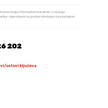
tranici imaju informativni karakter. U slučaju
greške, mjerodavni su podaci dostupni na prodajnim
26 202
evi/setovi ključeva