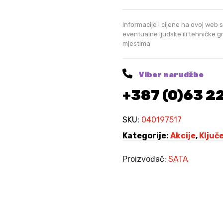
u
š
Informacije i cijene na ovoj web s
k
eventualne ljudske ili tehničke 
mjestima
a
s
t
Viber narudžbe
o
+387 (0)63 2
-
o
k
SKU:
040197517
a
Kategorije:
Akcije
,
Ključ
s
t
Proizvođač:
SATA
i
h
k
l
j