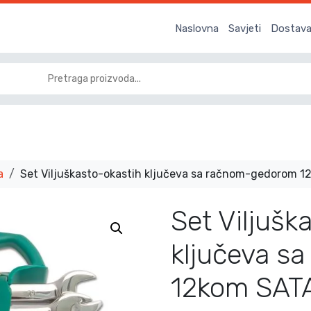
Naslovna
Savjeti
Dostava 
a
Set Viljuškasto-okastih ključeva sa račnom-gedorom
Set Viljušk
ključeva s
12kom SAT