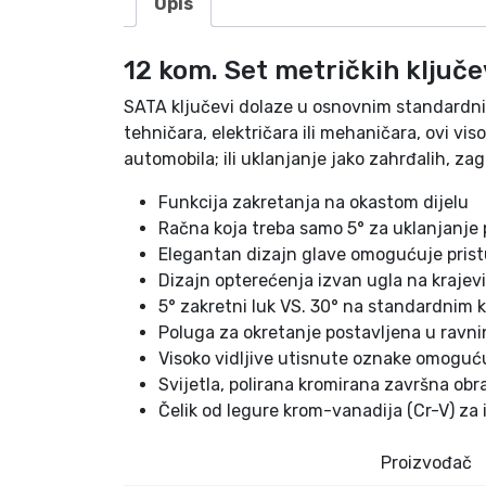
Opis
12 kom. Set metričkih ključ
SATA ključevi dolaze u osnovnim standardnim 
tehničara, električara ili mehaničara, ovi vi
automobila; ili uklanjanje jako zahrđalih, zag
Funkcija zakretanja na okastom dijelu
Račna koja treba samo 5° za uklanjanje
Elegantan dizajn glave omogućuje prist
Dizajn opterećenja izvan ugla na krajev
5° zakretni luk VS. 30° na standardnim 
Poluga za okretanje postavljena u ravni
Visoko vidljive utisnute oznake omogućuj
Svijetla, polirana kromirana završna obra
Čelik od legure krom-vanadija (Cr-V) za 
Proizvođač