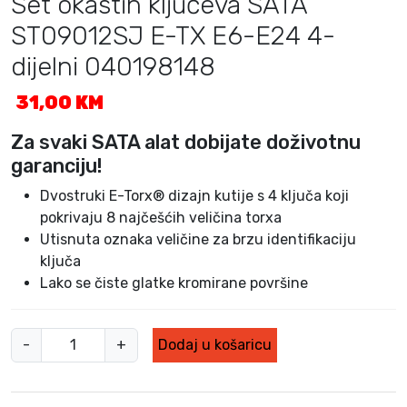
Set okastih ključeva SATA
ST09012SJ E-TX E6-E24 4-
dijelni 040198148
31,00
KM
Za svaki SATA alat dobijate doživotnu
garanciju!
Dvostruki E-Torx® dizajn kutije s 4 ključa koji
pokrivaju 8 najčešćih veličina torxa
Utisnuta oznaka veličine za brzu identifikaciju
ključa
Lako se čiste glatke kromirane površine
S
-
+
Dodaj u košaricu
e
t
o