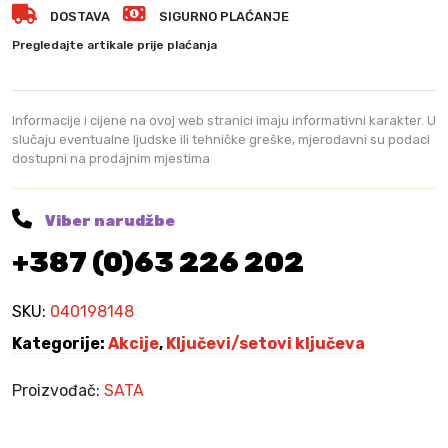
DOSTAVA
SIGURNO PLAĆANJE
k
a
Pregledajte artikale prije plaćanja
s
t
i
Informacije i cijene na ovoj web stranici imaju informativni karakter. U
h
slučaju eventualne ljudske ili tehničke greške, mjerodavni su podaci
dostupni na prodajnim mjestima
k
l
j
Viber narudžbe
u
+387 (0)63 226 202
č
e
v
SKU:
040198148
a
Kategorije:
Akcije
,
Ključevi/setovi ključeva
S
A
Proizvođač:
SATA
T
A