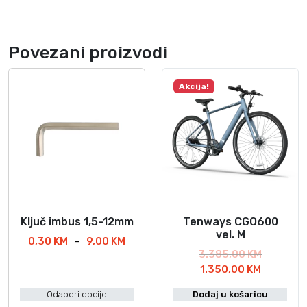
Povezani proizvodi
Akcija!
Ključ imbus 1,5-12mm
Tenways CGO600
O
vel. M
v
R
0,30
KM
–
9,00
KM
I
3.385,00
KM
a
a
T
z
1.350,00
KM
s
j
r
v
p
p
Odaberi opcije
Dodaj u košaricu
e
o
o
r