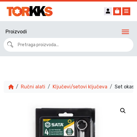
Account
Cart
Me
Proizvodi
Ručni alati
Ključevi/setovi ključeva
Set okast