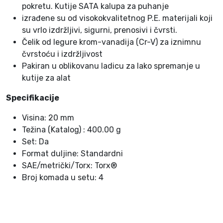
pokretu. Kutije SATA kalupa za puhanje
o
izrađene su od visokokvalitetnog P.E. materijali koji
l
su vrlo izdržljivi, sigurni, prenosivi i čvrsti.
i
Čelik od legure krom-vanadija (Cr-V) za iznimnu
č
čvrstoću i izdržljivost
i
Pakiran u oblikovanu ladicu za lako spremanje u
n
kutije za alat
a
Specifikacije
Visina: 20 mm
Težina (Katalog) : 400.00 g
Set: Da
Format duljine: Standardni
SAE/metrički/Torx: Torx®
Broj komada u setu: 4