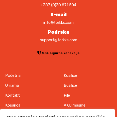
.
K
a
+387 (0)30 871 504
M
b
.
E-mail
r
a
info@torkks.com
t
Podrska
i
support@torkks.com
n
a
s
SSL sigurna konekcija
t
r
a
Početna
Kosilice
n
i
O nama
Bušilice
c
Kontakt
Pile
i
p
Košarica
AKU mašine
r
Pravila o zaštiti
Odjeća
o