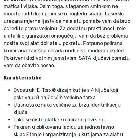
4
matica i vijaka. Osim toga, s laganom šminkom ne
-
morate raditi kompromise u pogledu snage. Laserski
d
urezana mjerna ljestvica na alatu pomaže vam da brzo
i
odredite pravu veličinu. Za dodatnu praktičnost, role
j
alata ili organizatori omogućuju vam da bez problema
e
nosite svoj alat dok ste u pokretu. Potpuno polirana
l
kromirana završna obrada nudi čist, moderan izgled.
n
Pokriveni doživotnim jamstvom, SATA ključevi pomažu
i
vam da obavite posao.
0
4
Karakteristike
0
Dvostruki E-Torx® dizajn kutije s 4 ključa koji
1
pokrivaju 8 najčešćih veličina torxa
9
Utisnuta oznaka veličine za brzu identifikaciju
8
ključa
1
Lako se čiste glatke kromirane površine
4
Pakiran u oblikovanu ladicu za jednostavno
8
skladištenje i organiziranje u kutijama za alat u
k