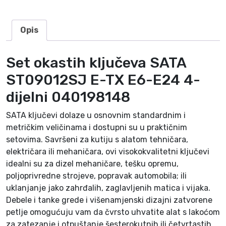
S
T
0
Opis
9
0
Set okastih ključeva SATA
1
2
ST09012SJ E-TX E6-E24 4-
S
dijelni 040198148
J
E
SATA ključevi dolaze u osnovnim standardnim i
-
metričkim veličinama i dostupni su u praktičnim
T
setovima. Savršeni za kutiju s alatom tehničara,
X
električara ili mehaničara, ovi visokokvalitetni ključevi
E
idealni su za dizel mehaničare, tešku opremu,
6
poljoprivredne strojeve, popravak automobila; ili
-
uklanjanje jako zahrđalih, zaglavljenih matica i vijaka.
E
Debele i tanke grede i višenamjenski dizajni zatvorene
2
petlje omogućuju vam da čvrsto uhvatite alat s lakoćom
4
za zatezanje i otpuštanje šesterokutnih ili četvrtastih