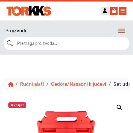
Account
Cart
Me
Proizvodi
Ručni alati
Gedore/Nasadni ključevi
Set udar
Akcija!