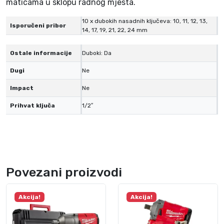
maticama u sklopu radnog mjesta.
0
4
10 x dubokih nasadnih ključeva: 10, 11, 12, 13,
Isporučeni pribor
14, 17, 19, 21, 22, 24 mm
5
7
Ostale informacije
Duboki: Da
1
/
Dugi
Ne
2
Impact
Ne
″
1
Prihvat ključa
1/2″
0
-
d
i
j
Povezani proizvodi
e
l
Akcija!
Akcija!
n
i