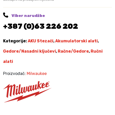
2
,
n
0
0
a
5
0
s
Viber narudžbe
,
a
0
K
+387 (0)63 226 202
d
0
M
n
.
i
K
Kategorije:
AKU Stezači
,
Akumulatorski alati
,
h
M
k
.
Gedore/Nasadni ključevi
,
Račne/Gedore
,
Ručni
l
alati
j
u
Proizvođač:
Milwaukee
č
e
v
a
–
I
M