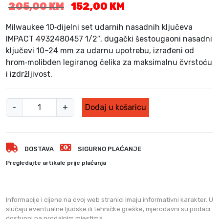
I
T
205,00
KM
152,00
KM
z
r
v
e
Milwaukee 10‑dijelni set udarnih nasadnih ključeva
o
n
IMPACT 4932480457 1/2″, dugački šestougaoni nasadni
r
u
ključevi 10–24 mm za udarnu upotrebu, izrađeni od
n
t
hrom‑molibden legiranog čelika za maksimalnu čvrstoću
a
n
i izdržljivost.
c
a
i
c
j
i
S
-
+
Dodaj u košaricu
e
j
e
n
e
t
a
n
u
b
a
DOSTAVA
SIGURNO PLAĆANJE
d
i
j
a
Pregledajte artikale prije plaćanja
l
e
r
a
:
n
j
1
i
e
5
Informacije i cijene na ovoj web stranici imaju informativni karakter. U
:
2
h
slučaju eventualne ljudske ili tehničke greške, mjerodavni su podaci
dostupni na prodajnim mjestima