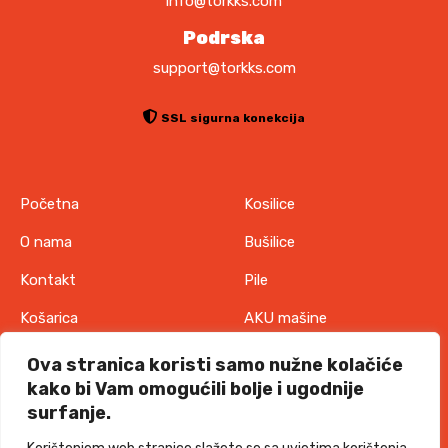
info@torkks.com
.
Podrska
support@torkks.com
SSL sigurna konekcija
Početna
Kosilice
O nama
Bušilice
Kontakt
Pile
Košarica
AKU mašine
Pravila o zaštiti
Odjeća
Ova stranica koristi samo nužne kolačiće
privatnosti
kako bi Vam omogućili bolje i ugodnije
IT oprema
surfanje.
Uvjeti korištenja
Akcije