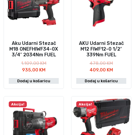
k
o
l
i
č
i
Aku Udarni Stezač
AKU Udarni Stezač
n
M18 ONEFHIWF34-0X
M12 FIWF12-0 1/2″
a
3/4″ 2034Nm FUEL
339Nm FUEL
I
I
1.109,00
KM
478,00
KM
T
z
z
T
935,00
KM
409,00
KM
r
v
v
r
Dodaj u košaricu
Dodaj u košaricu
e
o
o
e
n
r
r
n
u
n
n
u
t
a
a
t
Akcija!
Akcija!
n
c
c
n
a
i
i
a
c
j
j
c
i
e
e
i