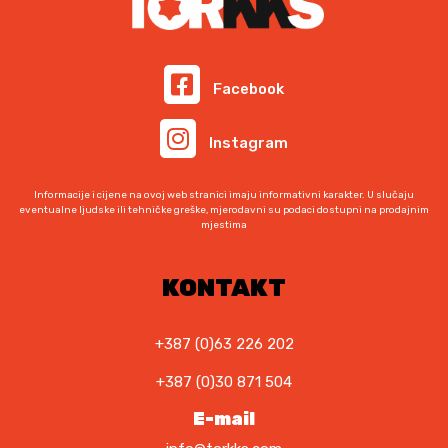
n
j
b
n
a
e
i
a
b
n
l
j
i
a
a
e
Facebook
l
j
j
:
a
e
e
1
Instagram
j
:
:
.
e
1
1
4
:
.
.
0
Informacije i cijene na ovoj web stranici imaju informativni karakter. U slučaju
1
0
eventualne ljudske ili tehničke greške, mjerodavni su podaci dostupni na prodajnim
5
5
mjestima
.
5
4
,
3
5
5
0
7
,
KONTAKT
,
0
0
0
0
,
0
0
K
0
+387 (0)63 226 202
M
0
K
K
.
+387 (0)30 871 504
M
M
K
.
.
E-mail
M