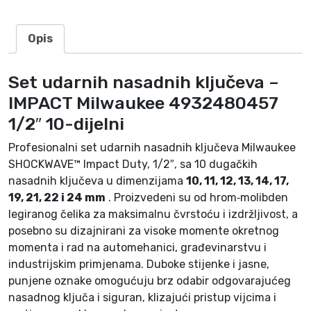
P
A
Opis
C
T
M
Set udarnih nasadnih ključeva –
i
IMPACT Milwaukee 4932480457
l
1/2″ 10-dijelni
w
a
Profesionalni set udarnih nasadnih ključeva Milwaukee
u
SHOCKWAVE™ Impact Duty, 1/2″, sa 10 dugačkih
k
nasadnih ključeva u dimenzijama
10, 11, 12, 13, 14, 17,
e
19, 21, 22 i 24 mm
. Proizvedeni su od hrom‑molibden
e
legiranog čelika za maksimalnu čvrstoću i izdržljivost, a
4
posebno su dizajnirani za visoke momente okretnog
9
momenta i rad na automehanici, građevinarstvu i
3
industrijskim primjenama. Duboke stijenke i jasne,
2
punjene oznake omogućuju brz odabir odgovarajućeg
4
nasadnog ključa i siguran, klizajući pristup vijcima i
8