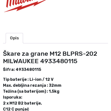
2
M
I
L
W
A
U
Opis
K
E
Škare za grane M12 BLPRS-202
E
MILWAUKEE 4933480115
4
9
Šifra: 4933480115
3
3
Tip baterije : Li-ion / 12 V
4
Max. debljina rezanja : 32mm
8
Težina (sa baterijom) : 1,5kg
0
Isporuka:
1
2 x M12 B2 baterije,
1
C12 C punjač