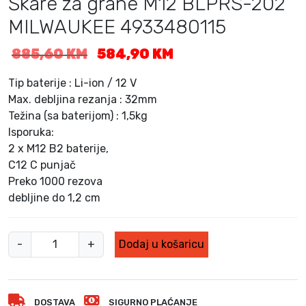
Škare za grane M12 BLPRS-202
MILWAUKEE 4933480115
I
T
885,60
KM
584,90
KM
z
r
v
e
Tip baterije : Li-ion / 12 V
o
n
Max. debljina rezanja : 32mm
r
u
Težina (sa baterijom) : 1,5kg
n
t
Isporuka:
a
n
2 x M12 B2 baterije,
c
a
C12 C punjač
i
c
Preko 1000 rezova
j
i
debljine do 1,2 cm
e
j
n
e
a
n
Š
-
+
Dodaj u košaricu
b
a
k
i
j
a
l
e
r
a
:
DOSTAVA
SIGURNO PLAĆANJE
e