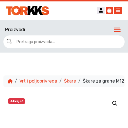
Account
Cart
Me
Proizvodi
Vrt i poljoprivreda
Škare
Škare za grane M12
Akcija!