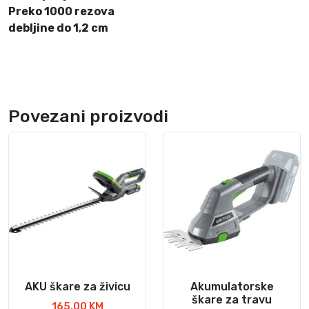
5
Preko 1000 rezova
k
debljine do 1,2 cm
o
l
i
č
i
Povezani proizvodi
n
a
AKU škare za živicu
Akumulatorske
škare za travu
165,00
KM