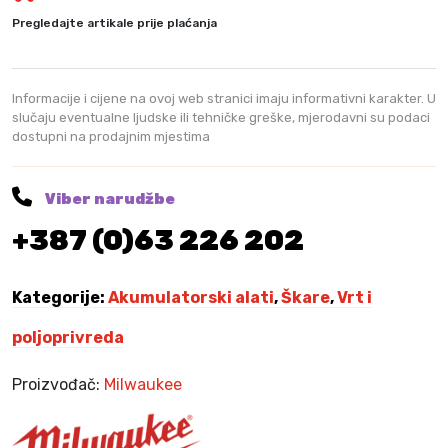
j
5
z
e
8
Pregledajte artikale prije plaćanja
:
4
a
8
,
g
8
9
r
Informacije i cijene na ovoj web stranici imaju informativni karakter. U
5
0
a
slučaju eventualne ljudske ili tehničke greške, mjerodavni su podaci
,
dostupni na prodajnim mjestima
n
6
K
e
0
M
M
.
Viber narudžbe
1
K
+387 (0)63 226 202
2
M
B
.
L
Kategorije:
Akumulatorski alati
,
Škare
,
Vrt i
P
R
poljoprivreda
S
-
Proizvođač:
Milwaukee
2
0