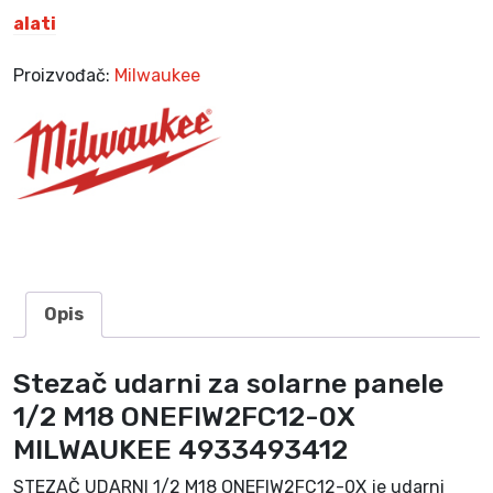
r
alati
n
e
Proizvođač:
Milwaukee
p
a
n
e
l
e
1
/
2
Opis
M
1
Stezač udarni za solarne panele
8
1/2 M18 ONEFIW2FC12-0X
O
N
MILWAUKEE 4933493412
E
STEZAČ UDARNI 1/2 M18 ONEFIW2FC12-0X je udarni