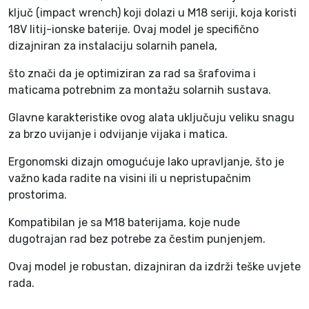
F
ključ (impact wrench) koji dolazi u M18 seriji, koja koristi
I
18V litij-ionske baterije. Ovaj model je specifično
W
dizajniran za instalaciju solarnih panela,
2
F
što znači da je optimiziran za rad sa šrafovima i
C
maticama potrebnim za montažu solarnih sustava.
1
2
Glavne karakteristike ovog alata uključuju veliku snagu
-
za brzo uvijanje i odvijanje vijaka i matica.
0
Ergonomski dizajn omogućuje lako upravljanje, što je
X
važno kada radite na visini ili u nepristupačnim
M
prostorima.
I
L
Kompatibilan je sa M18 baterijama, koje nude
W
dugotrajan rad bez potrebe za čestim punjenjem.
A
U
Ovaj model je robustan, dizajniran da izdrži teške uvjete
K
rada.
E