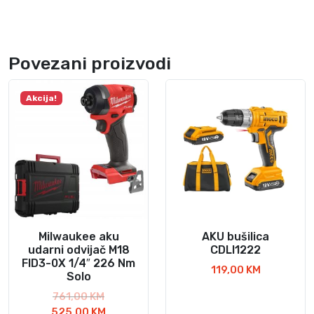
E
4
9
3
Povezani proizvodi
3
4
Akcija!
9
3
4
1
2
k
o
l
Milwaukee aku
AKU bušilica
i
udarni odvijač M18
CDLI1222
č
FID3-0X 1/4″ 226 Nm
119,00
KM
i
Solo
n
I
761,00
KM
a
z
T
525,00
KM