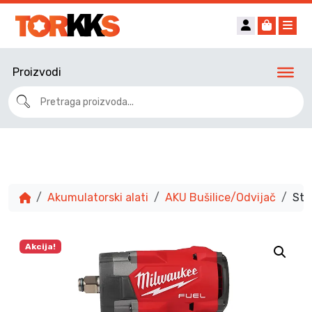
Account
Cart
Me
Proizvodi
Akumulatorski alati
AKU Bušilice/Odvijač
Ste
Akcija!