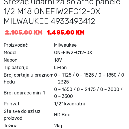
Stezač udarni za solarne panele
1/2 M18 ONEFIW2FC12-0X
MILWAUKEE 4933493412
I
T
2.105,00
KM
1.485,00
KM
z
r
v
e
Proizvođač
Milwaukee
o
n
Model
ONEFIW2FC12-0X
r
u
Napon
18V
n
t
Tip baterije
Li-Ion
a
n
Broj obrtaja u praznom
0 – 1125 / 0 – 1525 / 0 – 1850 / 0
c
a
hodu
i
– 2325
c
j
i
0 – 1650 / 0 – 2475 / 0 – 3000 /
Broj udaraca min-1
e
j
0 – 3500
n
e
Prihvat
1/2″ kvadratni
a
n
Šta sve dolazi uz
b
a
HD Box
proizvod
i
j
Težina
2kg
l
e