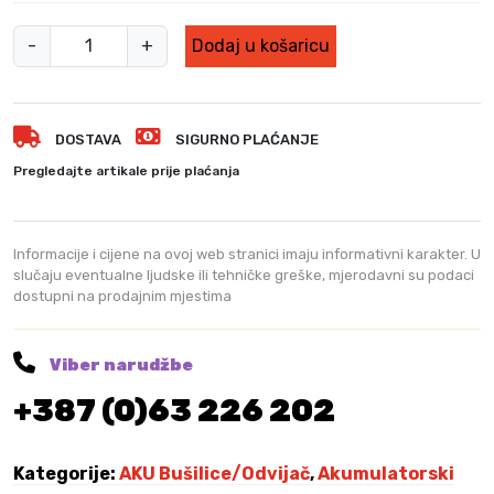
a
:
S
j
1
-
+
Dodaj u košaricu
e
.
t
:
4
e
2
8
z
.
5
DOSTAVA
SIGURNO PLAĆANJE
a
1
,
č
Pregledajte artikale prije plaćanja
0
0
u
5
0
d
,
a
Informacije i cijene na ovoj web stranici imaju informativni karakter. U
0
K
r
slučaju eventualne ljudske ili tehničke greške, mjerodavni su podaci
0
M
dostupni na prodajnim mjestima
n
.
i
K
M
z
Viber narudžbe
.
a
+387 (0)63 226 202
s
o
l
Kategorije:
AKU Bušilice/Odvijač
,
Akumulatorski
a