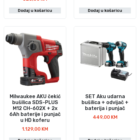
v
r
Dodaj u košaricu
Dodaj u košaricu
o
e
r
n
n
u
a
t
c
n
i
a
j
c
e
i
n
j
a
e
b
n
i
a
l
j
Milwaukee AKU čekić
SET Aku udarna
a
e
bušilica SDS-PLUS
bušilica + odvijač +
M12 CH-602X + 2x
baterija i punjač
j
:
6Ah baterije i punjač
e
5
449,00
KM
u HD koferu
:
2
1.129,00
KM
7
5
6
,