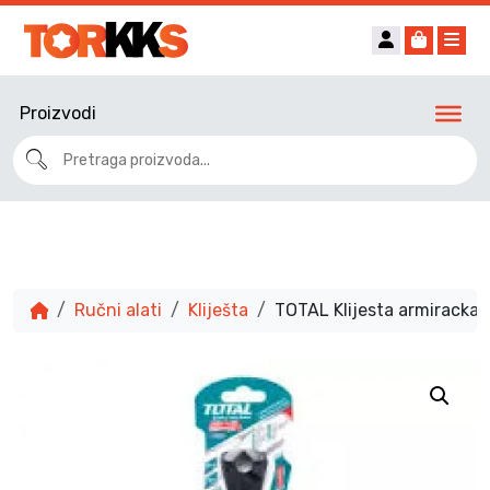
Account
Cart
Me
Proizvodi
Ručni alati
Kliješta
TOTAL Klijesta armiracka