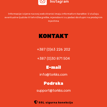
Instagram
Informacije i cijene na ovoj web stranici imaju informativni karakter. U slučaju
eventualne ljudske ili tehničke greške, mjerodavni su podaci dostupni na prodajnim
mjestima
KONTAKT
+387 (0)63 226 202
+387 (0)30 871 504
E-mail
info@torkks.com
Podrska
support@torkks.com
SSL sigurna konekcija