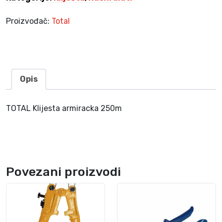
r
a
Proizvođač:
Total
c
k
a
2
5
Opis
0
m
TOTAL Klijesta armiracka 250m
k
o
l
i
č
Povezani proizvodi
i
n
a