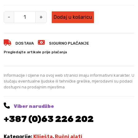
T
-
+
Dodaj u košaricu
O
T
A
DOSTAVA
SIGURNO PLAĆANJE
L
K
Pregledajte artikale prije plaćanja
l
i
j
Informacije i cijene na ovoj web stranici imaju informativni karakter. U
e
slučaju eventualne ljudske ili tehničke greške, mjerodavni su podaci
dostupni na prodajnim mjestima
s
t
a
Viber narudžbe
a
+387 (0)63 226 202
r
m
i
Kategorije:
Kliješta
,
Ručni alati