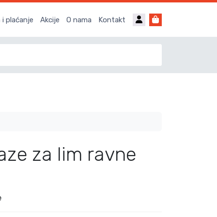
Account
Cart
i plaćanje
Akcije
O nama
Kontakt
ze za lim ravne
e