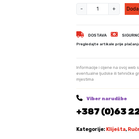
T
-
+
Dodaj
O
T
A
DOSTAVA
SIGURN
L
M
Pregledajte artikale prije plaćanj
a
k
a
Informacije i cijene na ovoj web s
z
eventualne ljudske ili tehničke 
mjestima
e
z
a
Viber narudžbe
l
+387 (0)63 2
i
m
r
Kategorije:
Kliješta
,
Ručn
a