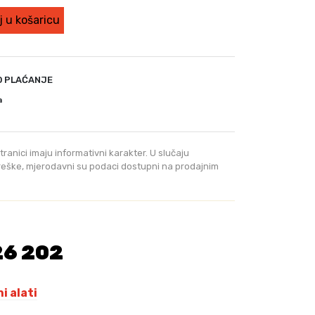
 u košaricu
O PLAĆANJE
a
tranici imaju informativni karakter. U slučaju
greške, mjerodavni su podaci dostupni na prodajnim
26 202
i alati