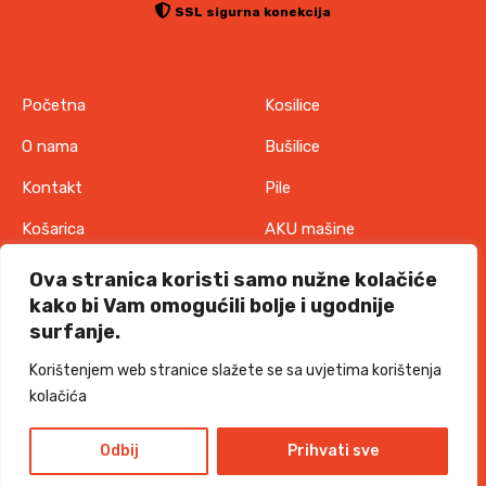
SSL sigurna konekcija
Početna
Kosilice
O nama
Bušilice
Kontakt
Pile
Košarica
AKU mašine
Pravila o zaštiti
Odjeća
Ova stranica koristi samo nužne kolačiće
privatnosti
kako bi Vam omogućili bolje i ugodnije
IT oprema
surfanje.
Uvjeti korištenja
Akcije
Korištenjem web stranice slažete se sa uvjetima korištenja
Politika o kolačićima
kolačića
TORKKS d.o.o. - 2026 sva prava pridržana
Design and development
Odbij
Prihvati sve