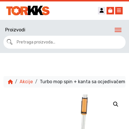
Account
Cart
Me
Proizvodi
Akcije
Turbo mop spin + kanta sa ocjeđivačem 