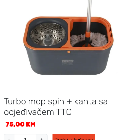
Turbo mop spin + kanta sa
ocjeđivačem TTC
75,00
KM
T
-
+
Dodaj u košaricu