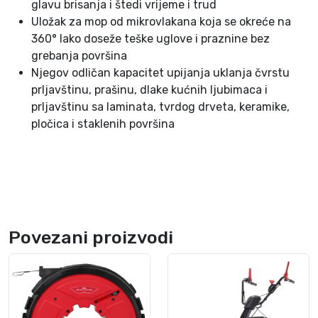
glavu brisanja i štedi vrijeme i trud
č
Uložak za mop od mikrovlakana koja se okreće na
i
360° lako doseže teške uglove i praznine bez
n
grebanja površina
a
Njegov odličan kapacitet upijanja uklanja čvrstu
prljavštinu, prašinu, dlake kućnih ljubimaca i
prljavštinu sa laminata, tvrdog drveta, keramike,
pločica i staklenih površina
Povezani proizvodi