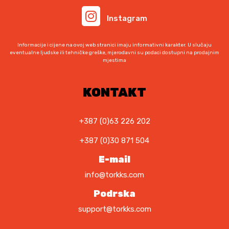
e
a
Instagram
:
j
1
e
.
:
Informacije i cijene na ovoj web stranici imaju informativni karakter. U slučaju
3
3
eventualne ljudske ili tehničke greške, mjerodavni su podaci dostupni na prodajnim
mjestima
5
.
0
3
,
8
KONTAKT
0
5
0
,
0
+387 (0)63 226 202
K
0
+387 (0)30 871 504
M
.
K
E-mail
M
info@torkks.com
.
Podrska
support@torkks.com