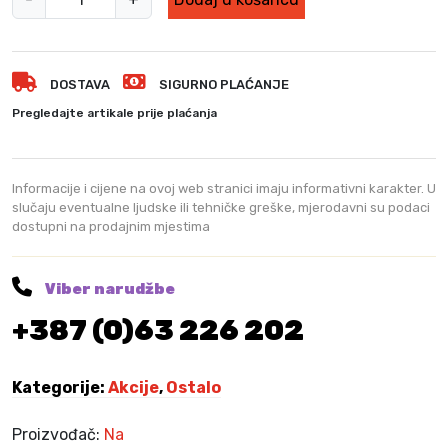
u
r
b
DOSTAVA
SIGURNO PLAĆANJE
o
m
Pregledajte artikale prije plaćanja
o
p
s
Informacije i cijene na ovoj web stranici imaju informativni karakter. U
p
slučaju eventualne ljudske ili tehničke greške, mjerodavni su podaci
dostupni na prodajnim mjestima
i
n
+
Viber narudžbe
k
+387 (0)63 226 202
a
n
t
Kategorije:
Akcije
,
Ostalo
a
s
Proizvođač:
Na
a