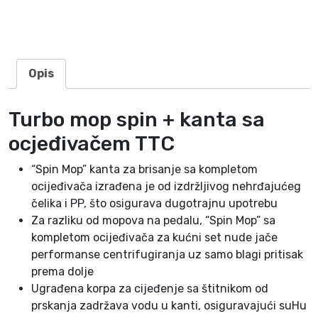
o
c
j
e
Opis
đ
i
Turbo mop spin + kanta sa
v
a
ocjeđivačem TTC
č
“Spin Mop” kanta za brisanje sa kompletom
e
ocijeđivača izrađena je od izdržljivog nehrđajućeg
m
čelika i PP, što osigurava dugotrajnu upotrebu
T
Za razliku od mopova na pedalu, “Spin Mop” sa
T
kompletom ocijeđivača za kućni set nude jače
C
performanse centrifugiranja uz samo blagi pritisak
k
prema dolje
o
Ugrađena korpa za cijeđenje sa štitnikom od
l
prskanja zadržava vodu u kanti, osiguravajući suHu
i