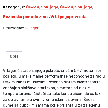
i
Kategorije:
Čišćenje snijega
,
Čišćenje snijega
,
s
t
Sezonska ponuda zima
,
Vrt i poljoprivreda
a
č
Proizvođač:
Villager
s
n
i
j
e
Opis
g
a
Villager čistače snijega pokreću snažni OHV motori koji
–
posjeduju maksimalne performanse neophodne za rad u
f
teškim zimskim uslovim. Poseban sistem elektrostarta
r
značajno olakšava startovanje motora pri niskim
e
temperaturama. Čistači su tako konstruisani da su laki
z
za upravljanje u svim vremenskim uslovima. Široke
a
gume sa dubokim šarama bolje prijanjaju za zaleđenu