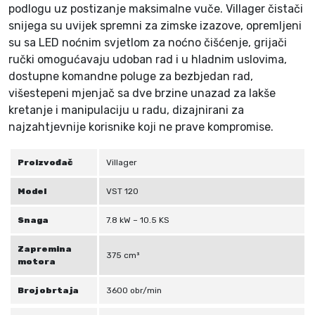
z
podlogu uz postizanje maksimalne vuče. Villager čistači
a
snijega su uvijek spremni za zimske izazove, opremljeni
s
su sa LED noćnim svjetlom za noćno čišćenje, grijači
n
ručki omogućavaju udoban rad i u hladnim uslovima,
i
dostupne komandne poluge za bezbjedan rad,
j
višestepeni mjenjač sa dve brzine unazad za lakše
e
kretanje i manipulaciju u radu, dizajnirani za
g
najzahtjevnije korisnike koji ne prave kompromise.
V
S
Proizvođač
Villager
T
1
Model
VST 120
2
0
Snaga
7.8 kW – 10.5 KS
k
Zapremina
o
375 cm³
motora
l
i
Broj obrtaja
3600 obr/min
č