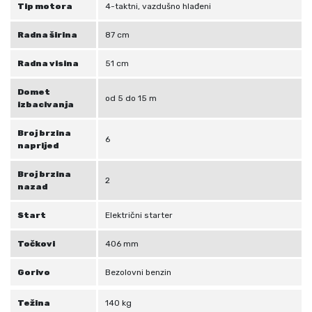
i
Tip motora
4-taktni, vazdušno hlađeni
n
Radna širina
87 cm
a
Radna visina
51 cm
Domet
od 5 do 15 m
izbacivanja
Broj brzina
6
naprijed
Broj brzina
2
nazad
Start
Električni starter
Točkovi
406 mm
Gorivo
Bezolovni benzin
Težina
140 kg