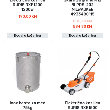
Električna kosilica
Škare za grane M12
RURIS RXE1200
BLPRS-202
1200W
MILWAUKEE
4933480115
190,00
KM
I
885,60
KM
z
T
584,90
KM
v
r
Dodaj u košaricu
Dodaj u košaricu
o
e
r
n
n
u
a
t
c
n
i
a
j
c
e
i
n
j
a
e
b
n
i
a
l
j
Inox kanta za med
Električna kosilica
a
e
75kg
RURIS RXE1500