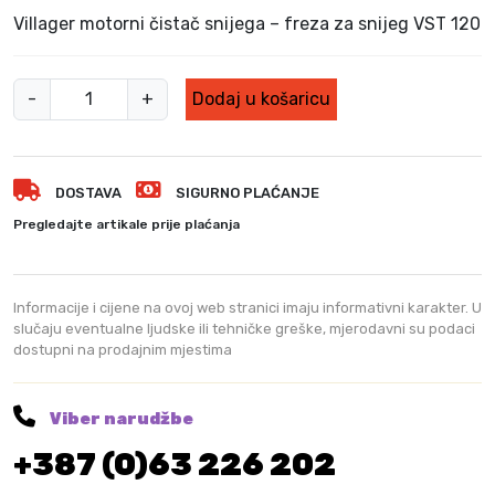
Villager motorni čistač snijega – freza za snijeg VST 120
V
-
+
Dodaj u košaricu
i
l
l
DOSTAVA
SIGURNO PLAĆANJE
a
g
Pregledajte artikale prije plaćanja
e
r
m
Informacije i cijene na ovoj web stranici imaju informativni karakter. U
o
slučaju eventualne ljudske ili tehničke greške, mjerodavni su podaci
dostupni na prodajnim mjestima
t
o
r
Viber narudžbe
n
+387 (0)63 226 202
i
č