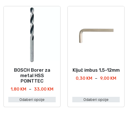
BOSCH Borer za
Ključ imbus 1,5-12mm
O
O
metal HSS
v
v
R
0,30
KM
–
9,00
KM
POINTTEC
a
a
a
R
1,80
KM
–
33,00
KM
s
j
j
a
p
p
p
Odaberi opcije
Odaberi opcije
s
o
r
r
p
n
o
o
o
c
i
i
n
i
z
z
c