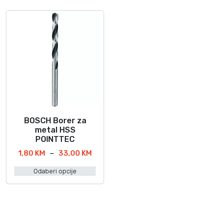
BOSCH Borer za
O
metal HSS
v
POINTTEC
a
R
1,80
KM
–
33,00
KM
j
a
p
Odaberi opcije
s
r
p
o
o
i
n
z
c