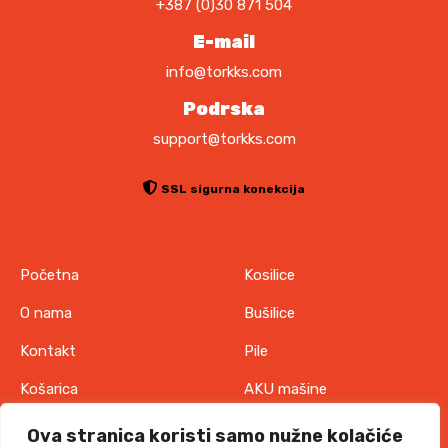
+387 (0)30 871 504
0
.
0
E-mail
O
p
info@torkks.com
K
c
M
Podrska
i
support@torkks.com
j
e
s
SSL sigurna konekcija
e
m
o
Početna
Kosilice
g
u
O nama
Bušilice
o
Kontakt
Pile
d
a
Košarica
AKU mašine
b
Pravila o zaštiti
Odjeća
r
Ova stranica koristi samo nužne kolačiće