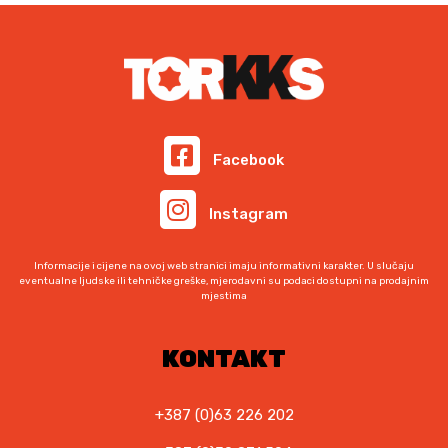
v
i
o
j
e
d
n
i
a
m
:
a
o
v
Facebook
d
i
1
š
Instagram
,
e
8
v
0
Informacije i cijene na ovoj web stranici imaju informativni karakter. U slučaju
a
eventualne ljudske ili tehničke greške, mjerodavni su podaci dostupni na prodajnim
mjestima
r
K
M
i
d
j
KONTAKT
o
a
3
n
3
+387 (0)63 226 202
t
,
i