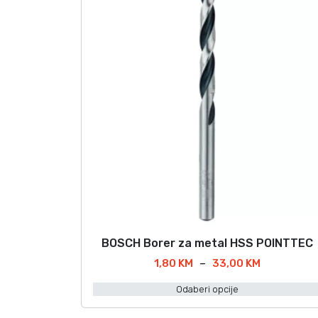
BOSCH Borer za metal HSS POINTTEC
O
v
R
1,80
KM
–
33,00
KM
a
a
Odaberi opcije
s
j
p
p