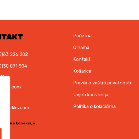
NTAKT
Početna
O nama
0)63 226 202
Kontakt
0)30 871 504
Košarica
il
Pravila o zaštiti privatnosti
orkks.com
Uvjeti korištenja
ska
Politika o kolačićima
t@torkks.com
sigurna konekcija