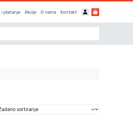
Account
Cart
i plaćanje
Akcije
O nama
Kontakt