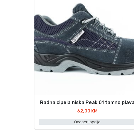
Radna cipela niska Peak 01 tamno plav
O
v
62,00
KM
a
Odaberi opcije
j
p