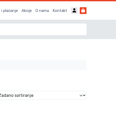
Account
Cart
i plaćanje
Akcije
O nama
Kontakt