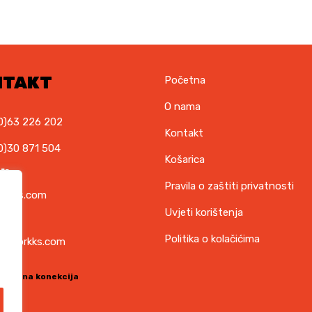
NTAKT
Početna
O nama
0)63 226 202
Kontakt
0)30 871 504
Košarica
il
Pravila o zaštiti privatnosti
orkks.com
Uvjeti korištenja
ska
Politika o kolačićima
t@torkks.com
sigurna konekcija