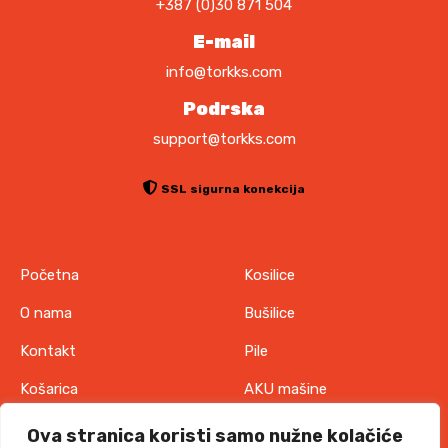
+387 (0)30 871 504
0
.
0
E-mail
O
p
info@torkks.com
K
c
M
Podrska
i
support@torkks.com
j
e
s
SSL sigurna konekcija
e
m
o
Početna
Kosilice
g
u
O nama
Bušilice
o
Kontakt
Pile
d
a
Košarica
AKU mašine
b
Pravila o zaštiti
Odjeća
r
Ova stranica koristi samo nužne kolačiće