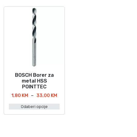
BOSCH Borer za
O
metal HSS
v
POINTTEC
a
R
1,80
KM
–
33,00
KM
j
a
p
Odaberi opcije
s
r
p
o
o
i
n
z
c