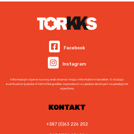
v
i
o
j
e
d
n
i
a
m
:
a
o
v
Facebook
d
i
1
š
Instagram
,
e
8
v
0
Informacije i cijene na ovoj web stranici imaju informativni karakter. U slučaju
a
eventualne ljudske ili tehničke greške, mjerodavni su podaci dostupni na prodajnim
mjestima
r
K
M
i
d
j
KONTAKT
o
a
3
n
3
+387 (0)63 226 202
t
,
i