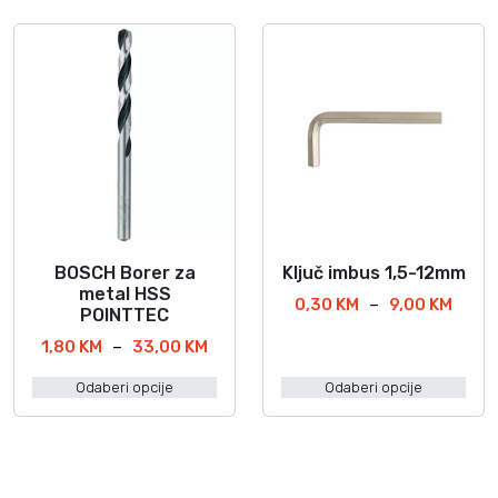
BOSCH Borer za
Ključ imbus 1,5-12mm
O
O
metal HSS
v
v
R
0,30
KM
–
9,00
KM
POINTTEC
a
a
a
R
1,80
KM
–
33,00
KM
s
j
j
a
p
p
p
Odaberi opcije
Odaberi opcije
s
o
r
r
p
n
o
o
o
c
i
i
n
i
z
z
c