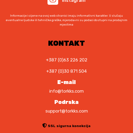
Instagram
:
j
2
e
.
:
Informacije i cijene na ovoj web stranici imaju informativni karakter. U slučaju
3
2
eventualne ljudske ili tehničke greške, mjerodavni su podaci dostupni na prodajnim
mjestima
3
.
9
5
,
4
KONTAKT
9
0
0
,
0
+387 (0)63 226 202
K
0
+387 (0)30 871 504
M
.
K
E-mail
M
info@torkks.com
.
Podrska
support@torkks.com
SSL sigurna konekcija