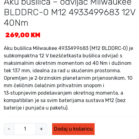
Aku bušilica – odvijač Milwaukee
BLDDRC-0 M12 4933499683 12V
40Nm
269,00
KM
Aku bušilica Milwaukee 4933499683 (M12 BLDDRC‑0) je
subkompaktna 12 V bezščetkasta bušilica odvijač s
maksimalnim okretnim momentom od 40 Nm i dužinom
tek 137 mm, idealna za rad u skučenim prostorima.
Opremljen je 2‑brzinskim planetarnim prijenosnikom, 10
mm čeličnim čelačnim prihvatnim snopom i
13‑stupnjevim podešavanjem okretnog momenta, a
kompatibilan je sa svim baterijama sustava M12 (bez
baterije i punjača u paketu).
A
-
+
Dodaj u košaricu
k