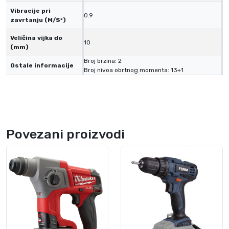
Vibracije pri
0.9
zavrtanju (M/S²)
Veličina vijka do
10
(mm)
Broj brzina: 2
Ostale informacije
Broj nivoa obrtnog momenta: 13+1
Povezani proizvodi