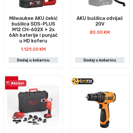
Milwaukee AKU čekić
AKU bušilica odvijač
bušilica SDS-PLUS
20V
M12 CH-602X + 2x
80,00
KM
6Ah baterije i punjač
u HD koferu
1.129,00
KM
Dodaj u košaricu
Dodaj u košaricu
Akcija!