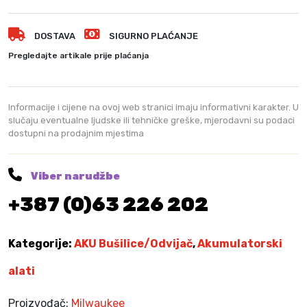
u
b
DOSTAVA
SIGURNO PLAĆANJE
u
š
Pregledajte artikale prije plaćanja
i
l
i
Informacije i cijene na ovoj web stranici imaju informativni karakter. U
c
slučaju eventualne ljudske ili tehničke greške, mjerodavni su podaci
dostupni na prodajnim mjestima
a
–
o
Viber narudžbe
d
+387 (0)63 226 202
v
i
j
Kategorije:
AKU Bušilice/Odvijač
,
Akumulatorski
a
č
alati
M
i
Proizvođač:
Milwaukee