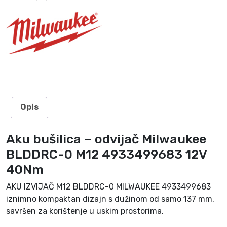
l
w
a
u
k
e
e
B
L
Opis
D
D
Aku bušilica – odvijač Milwaukee
R
BLDDRC-0 M12 4933499683 12V
C
-
40Nm
0
AKU IZVIJAČ M12 BLDDRC-0 MILWAUKEE 4933499683
M
iznimno kompaktan dizajn s dužinom od samo 137 mm,
1
savršen za korištenje u uskim prostorima.
2
4