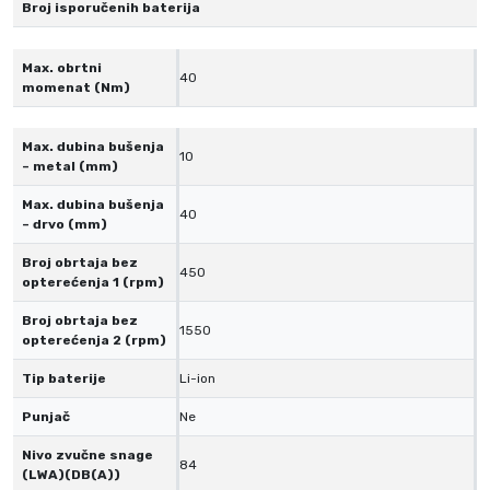
l
Broj isporučenih baterija
i
č
Max. obrtni
40
i
momenat (Nm)
n
a
Max. dubina bušenja
10
– metal (mm)
Max. dubina bušenja
40
– drvo (mm)
Broj obrtaja bez
450
opterećenja 1 (rpm)
Broj obrtaja bez
1550
opterećenja 2 (rpm)
Tip baterije
Li-ion
Punjač
Ne
Nivo zvučne snage
84
(LWA)(DB(A))