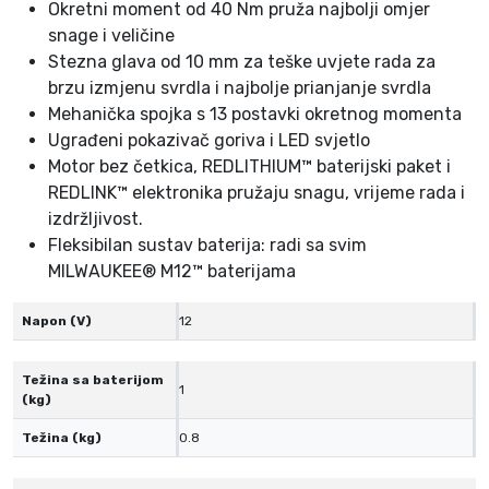
Okretni moment od 40 Nm pruža najbolji omjer
9
snage i veličine
3
Stezna glava od 10 mm za teške uvjete rada za
3
brzu izmjenu svrdla i najbolje prianjanje svrdla
4
Mehanička spojka s 13 postavki okretnog momenta
9
Ugrađeni pokazivač goriva i LED svjetlo
9
Motor bez četkica, REDLITHIUM™ baterijski paket i
6
REDLINK™ elektronika pružaju snagu, vrijeme rada i
8
izdržljivost.
3
Fleksibilan sustav baterija: radi sa svim
1
MILWAUKEE® M12™ baterijama
2
V
Napon (V)
12
4
0
Težina sa baterijom
N
1
(kg)
m
Težina (kg)
0.8
k
o