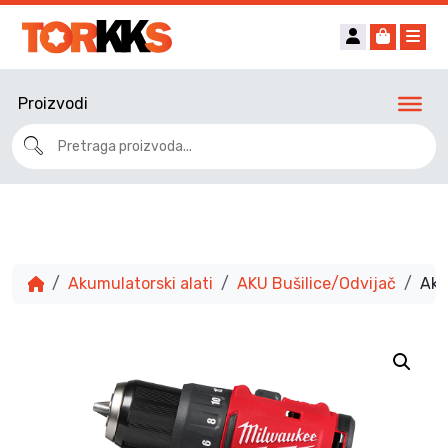
Account
Cart
Me
Proizvodi
Akumulatorski alati
AKU Bušilice/Odvijač
Aku