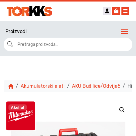
Account
Cart
Me
Proizvodi
Akumulatorski alati
AKU Bušilice/Odvijač
Hid
Akcija!