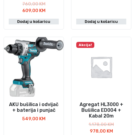
I
760,00
KM
z
T
609,00
KM
v
r
Dodaj u košaricu
Dodaj u košaricu
o
e
r
n
n
u
a
t
Akcija!
c
n
i
a
j
c
e
i
n
j
a
e
b
n
i
a
l
j
AKU bušilica i odvijač
Agregat HL3000 +
a
e
+ baterija i punjač
Bušilica ED004 +
Kabal 20m
j
:
549,00
KM
e
6
I
1.178,00
KM
:
0
T
z
978,00
KM