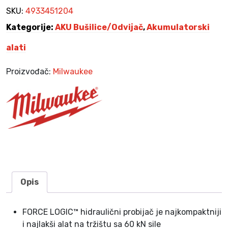
5
,
a
SKU:
4933451204
4
9
č
Kategorije:
AKU Bušilice/Odvijač
,
Akumulatorski
0
0
A
,
K
alati
0
K
U
0
M
M
Proizvođač:
Milwaukee
.
1
K
8
M
.
H
K
P
-
2
0
1
Opis
C
A
FORCE LOGIC™ hidraulični probijač je najkompaktniji
k
i najlakši alat na tržištu sa 60 kN sile