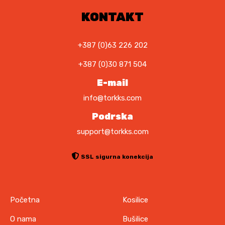
0
7
KONTAKT
8
K
,
M
0
+387 (0)63 226 202
.
0
+387 (0)30 871 504
K
E-mail
M
info@torkks.com
.
Podrska
support@torkks.com
SSL sigurna konekcija
Početna
Kosilice
O nama
Bušilice