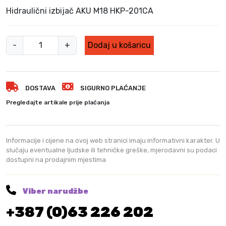
v
e
Hidraulični izbijač AKU M18 HKP-201CA
o
n
r
u
H
n
t
-
+
Dodaj u košaricu
i
a
n
c
a
d
i
c
r
j
i
DOSTAVA
SIGURNO PLAĆANJE
a
e
j
u
Pregledajte artikale prije plaćanja
n
e
l
a
n
i
b
a
č
Informacije i cijene na ovoj web stranici imaju informativni karakter. U
i
j
n
slučaju eventualne ljudske ili tehničke greške, mjerodavni su podaci
l
e
dostupni na prodajnim mjestima
i
a
:
i
j
2
z
e
.
Viber narudžbe
:
3
b
+387 (0)63 226 202
2
3
i
.
9
j