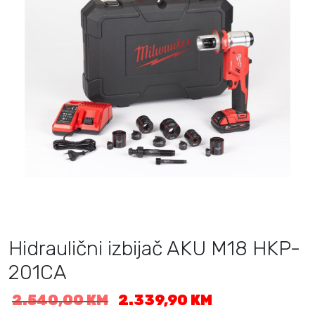
Hidraulični izbijač AKU M18 HKP-
201CA
I
T
2.540,00
KM
2.339,90
KM
z
r