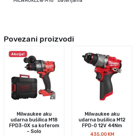
MILWAUKEE® M18™ baterijama
Povezani proizvodi
Akcija!
Milwaukee aku
Milwaukee aku
udarna bušilica M18
udarna bušilica M12
FPD3-0X sa koferom
FPD-0 12V 44Nm
– Solo
435,00
KM