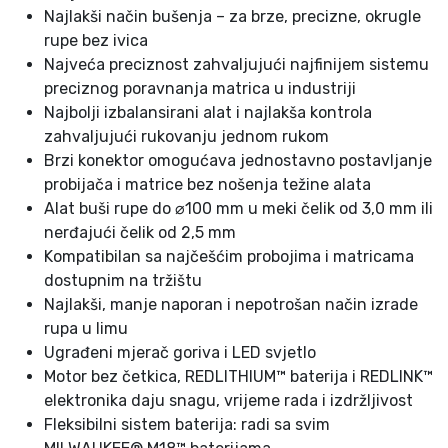
o
Najlakši način bušenja – za brze, precizne, okrugle
l
rupe bez ivica
i
Najveća preciznost zahvaljujući najfinijem sistemu
č
preciznog poravnanja matrica u industriji
i
Najbolji izbalansirani alat i najlakša kontrola
n
zahvaljujući rukovanju jednom rukom
a
Brzi konektor omogućava jednostavno postavljanje
probijača i matrice bez nošenja težine alata
Alat buši rupe do ⌀100 mm u meki čelik od 3,0 mm ili
nerđajući čelik od 2,5 mm
Kompatibilan sa najčešćim probojima i matricama
dostupnim na tržištu
Najlakši, manje naporan i nepotrošan način izrade
rupa u limu
Ugrađeni mjerač goriva i LED svjetlo
Motor bez četkica, REDLITHIUM™ baterija i REDLINK™
elektronika daju snagu, vrijeme rada i izdržljivost
Fleksibilni sistem baterija: radi sa svim