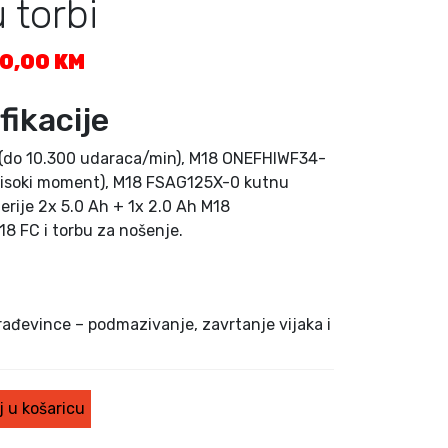
 torbi
T
70,00
KM
r
e
fikacije
n
u
 (do 10.300 udaraca/min), M18 ONEFHIWF34-
t
 visoki moment), M18 FSAG125X-0 kutnu
n
terije 2x 5.0 Ah + 1x 2.0 Ah M18
a
8 FC i torbu za nošenje.
c
i
j
e
n
ađevince – podmazivanje, zavrtanje vijaka i
a
j
e
 u košaricu
:
2