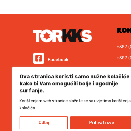
M
.
KO
+387 (
+387 (
Facebook
E-ma
Instagram
Ova stranica koristi samo nužne kolačiće
info@t
kako bi Vam omogućili bolje i ugodnije
Podr
surfanje.
Informacije i cijene na ovoj web stranici imaju
informativni karakter. U slučaju eventualne ljudske
suppor
ili tehničke greške, mjerodavni su podaci dostupni na
Korištenjem web stranice slažete se sa uvjetima korištenja
prodajnim mjestima
kolačića
SSL 
Odbij
Prihvati sve