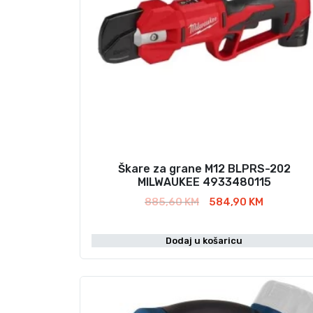
Škare za grane M12 BLPRS-202
MILWAUKEE 4933480115
I
T
885,60
KM
584,90
KM
z
r
v
e
Dodaj u košaricu
o
n
r
u
n
t
a
n
c
a