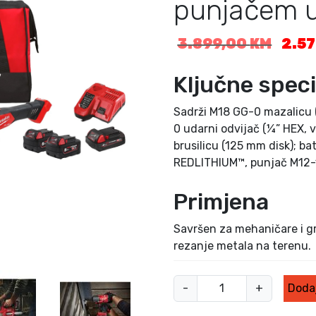
punjačem u
I
3.899,00
KM
2.5
z
v
Ključne speci
o
r
Sadrži M18 GG-0 mazalicu
n
0 udarni odvijač (¼” HEX,
a
brusilicu (125 mm disk); ba
c
REDLITHIUM™, punjač M12-1
i
j
Primjena
e
n
a
Savršen za mehaničare i gr
b
rezanje metala na terenu.
i
l
A
-
+
Dodaj
a
k
j