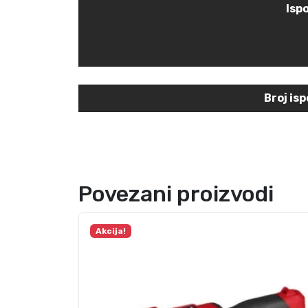
Isp
Broj is
Povezani proizvodi
Akcija!