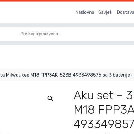
Naslovna
Savjeti
Dostava 
lata Milwaukee M18 FPP3AK-523B 4933498576 sa 3 baterije i
Aku set – 3
M18 FPP3
4933498576 