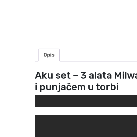
Opis
Aku set – 3 alata Mi
i punjačem u torbi