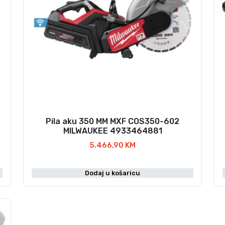
p
u
n
j
a
č
e
m
u
t
o
Pila aku 350 MM MXF COS350-602
MILWAUKEE 4933464881
r
b
5.466,90
KM
i
k
Dodaj u košaricu
o
l
i
č