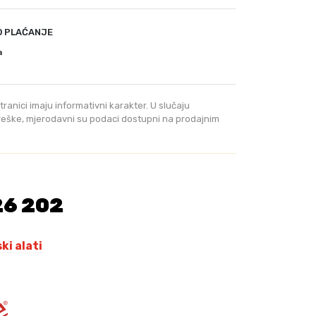
.
5
O PLAĆANJE
7
0
a
,
0
0
tranici imaju informativni karakter. U slučaju
greške, mjerodavni su podaci dostupni na prodajnim
K
M
.
26 202
i alati