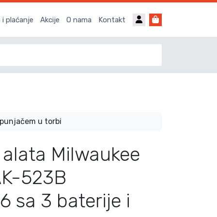
Account
Cart
i plaćanje
Akcije
O nama
Kontakt
 punjačem u torbi
 alata Milwaukee
AK-523B
sa 3 baterije i