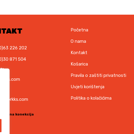
NTAKT
Početna
O nama
0)63 226 202
Kontakt
0)30 871 504
Košarica
il
Pravila o zaštiti privatnosti
orkks.com
Uvjeti korištenja
ska
Politika o kolačićima
t@torkks.com
sigurna konekcija