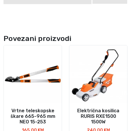
Povezani proizvodi
Vrtne teleskopske
Električna kosilica
škare 665-965 mm
RURIS RXE1500
NEO 15-253
1500W
165,00
KM
240,00
KM