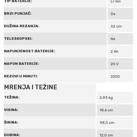
TIP BATERIJE:
Li-lon
BRZI PUNJAČ:
Da
DUŽINA REZANJA:
52 cm
TELESKOPSKI:
Ne
NAPUNJENOST BATERIJE:
2 Ah
NAPON BATERIJE:
20 V
REZOVI U MINUTI:
2200
MRENJA I TEŽINE
TEŽINA:
2,83 kg
VISINA:
18,6 cm
ŠIRINA:
98,0 cm
DUBINA:
12,0 cm