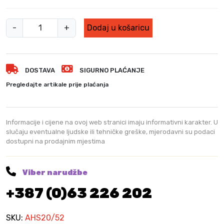
A
-
+
Dodaj u košaricu
K
U
š
DOSTAVA
SIGURNO PLAĆANJE
k
a
Pregledajte artikale prije plaćanja
r
e
z
Informacije i cijene na ovoj web stranici imaju informativni karakter. U
a
slučaju eventualne ljudske ili tehničke greške, mjerodavni su podaci
dostupni na prodajnim mjestima
ž
i
v
Viber narudžbe
i
+387 (0)63 226 202
c
u
k
SKU:
AHS20/52