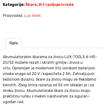
o
Kategorije:
Škare
,
Vrt i poljoprivreda
l
i
Proizvođač:
Lux tools
č
i
n
a
Opis
Akumulatorskim škarama za živicu LUX-TOOLS A-HS-
20/52 možete rezati i skratiti grmlje i živice u
vrtu.
Opremljen je modernom litij-ionskom baterijom
visoke snage od 20 V i kapaciteta 2 Ah. Zahvaljujući
bežičnom dizajnu, škare za živicu mogu se fleksibilno
koristiti. Zbog širine rezanja od 52 cm idealan je i za
široku živicu. Akumulatorske škare za živicu imaju
praktičnu ručku s mekim rukohvatom za siguran i
ugodan rad.