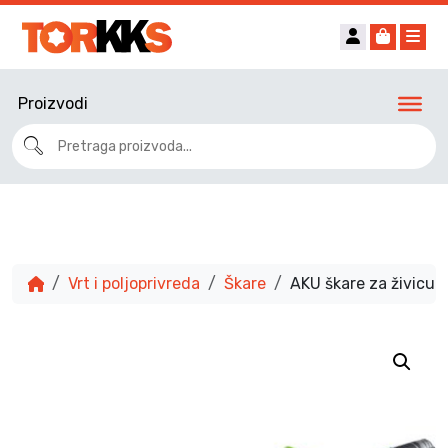
Account
Cart
Me
Proizvodi
Vrt i poljoprivreda
Škare
AKU škare za živicu