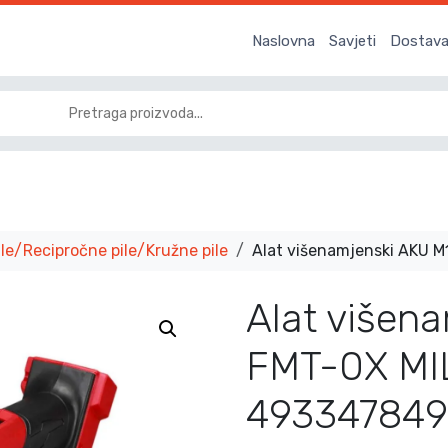
Naslovna
Savjeti
Dostava 
le/Recipročne pile/Kružne pile
Alat višenamjenski AKU 
Alat višen
FMT-0X M
493347849