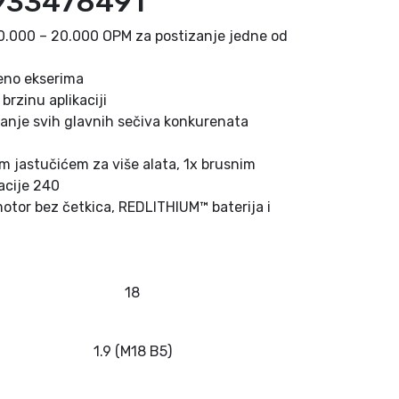
4933478491
10.000 – 20.000 OPM za postizanje jedne od
đeno ekserima
rzinu aplikaciji
anje svih glavnih sečiva konkurenata
m jastučićem za više alata, 1x brusnim
acije 240
tor bez četkica, REDLITHIUM™ baterija i
18
1.9 (M18 B5)