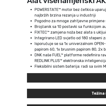
Alat višenamjenski 
POWERSTATE™ motor bez četkica uparuje s
najbržih brzina rezanja u industriji
Pogodno za mnoge zahtjevne primjene s 
Brojčanik sa 10 postavki sa funkcijom a
FIXTEC™ zamjena noža bez alata s uklju
Integrirano LED svjetlo od 180 stepeni z
Isporučuje se sa 1x univerzalnom OPEN-L
papirom 60, 1x brusnim papirom 80, 2x b
DNK naše FUEL™ platforme redefinira r
REDLINK PLUS™ elektronska inteligencija
Fleksibilni sistem baterija: radi sa sv
Težina 