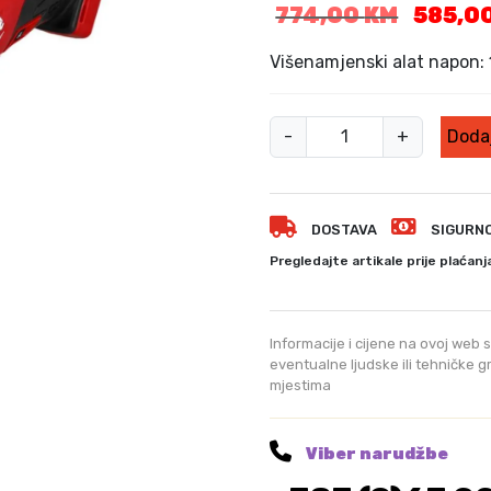
I
774,00
KM
585,0
z
v
Višenamjenski alat napon:
o
r
A
n
-
+
Dodaj
l
a
c
a
i
t
j
DOSTAVA
SIGURN
v
e
i
Pregledajte artikale prije plaćanj
n
š
a
e
b
n
Informacije i cijene na ovoj web s
i
a
eventualne ljudske ili tehničke 
l
mjestima
m
a
j
j
e
e
Viber narudžbe
:
n