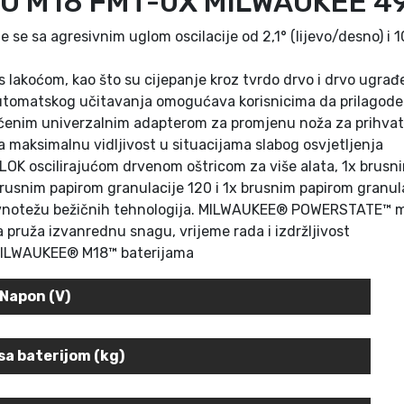
AKU M18 FMT-0X MILWAUKEE 
A
U
e sa agresivnim uglom oscilacije od 2,1° (lijevo/desno) i 
K
E
lakoćom, kao što su cijepanje kroz tvrdo drvo i drvo ugra
E
utomatskog učitavanja omogućava korisnicima da prilagode b
4
čenim univerzalnim adapterom za promjenu noža za prihvat
9
a maksimalnu vidljivost u situacijama slabog osvjetljenja
3
OK oscilirajućom drvenom oštricom za više alata, 1x brusni
3
rusnim papirom granulacije 120 i 1x brusnim papirom granul
4
avnotežu bežičnih tehnologija. MILWAUKEE® POWERSTATE™ mo
7
 pruža izvanrednu snagu, vrijeme rada i izdržljivost
8
im MILWAUKEE® M18™ baterijama
4
9
Napon (V)
1
k
sa baterijom (kg)
o
l
i