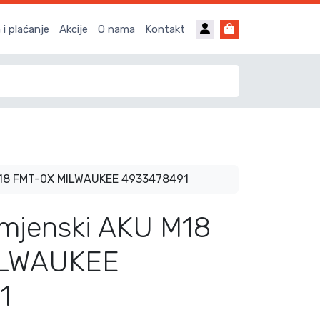
Account
Cart
i plaćanje
Akcije
O nama
Kontakt
M18 FMT-0X MILWAUKEE 4933478491
amjenski AKU M18
ILWAUKEE
1