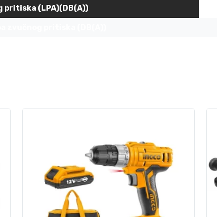
 pritiska (LPA)(DB(A))
a zvučnog pritiska (DB(A))