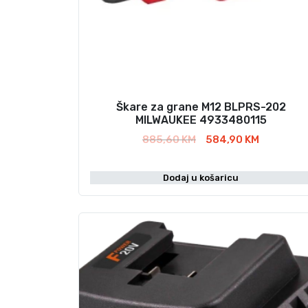
Škare za grane M12 BLPRS-202
MILWAUKEE 4933480115
I
T
885,60
KM
584,90
KM
z
r
v
e
Dodaj u košaricu
o
n
r
u
n
t
a
n
c
a
i
c
j
i
e
j
n
e