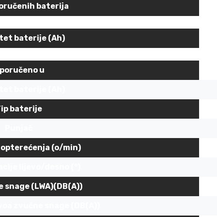
poručenih baterija
č
i
n
tet baterije (Ah)
a
sporučeno u
tet baterije (Ah)
ip baterije
Punjač
 opterećenja (o/min)
cije lijevo/desno (°)
e snage (LWA)(DB(A))
voa zvučne snage (DB(A))