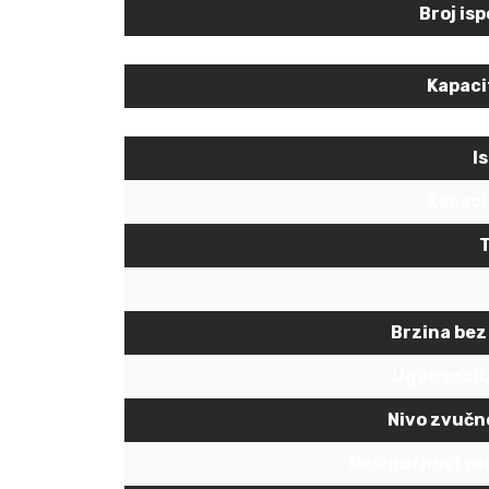
Broj is
Kapaci
I
Kapaci
T
Brzina bez
Ugao oscila
Nivo zvučn
Nesigurnost ni