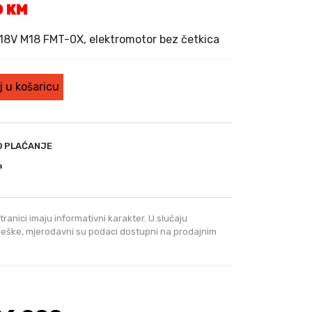
T
0
KM
r
e
 18V M18 FMT-0X, elektromotor bez četkica
n
u
t
 u košaricu
n
a
c
i
O PLAĆANJE
j
a
e
n
a
tranici imaju informativni karakter. U slučaju
j
greške, mjerodavni su podaci dostupni na prodajnim
e
:
5
8
5