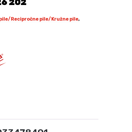
26 202
,
0
0
ile/Recipročne pile/Kružne pile
,
K
M
.