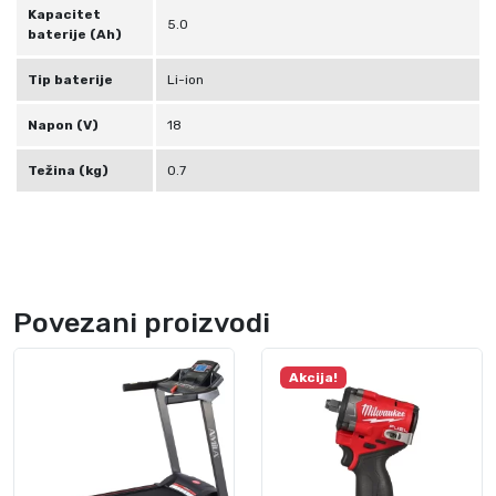
Kapacitet
5.0
baterije (Ah)
Tip baterije
Li-ion
Napon (V)
18
Težina (kg)
0.7
Povezani proizvodi
Akcija!