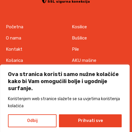
e
SSL sigurna konekcija
s
e
m
Početna
Kosilice
o
g
O nama
Bušilice
u
Kontakt
Pile
o
d
Košarica
AKU mašine
a
b
Pravila o zaštiti
Odjeća
Ova stranica koristi samo nužne kolačiće
r
privatnosti
kako bi Vam omogućili bolje i ugodnije
IT oprema
a
surfanje.
Uvjeti korištenja
t
Akcije
Korištenjem web stranice slažete se sa uvjetima korištenja
i
Politika o kolačićima
kolačića
n
a
TORKKS d.o.o. - 2026 sva prava pridržana
Design and development
s
Odbij
Prihvati sve
t