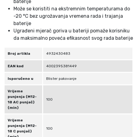
baterije
Može se koristiti na ekstremnim temperaturama do
-20 °C bez ugrožavanja vremena rada i trajanja
baterije
Ugrađeni mjerač goriva u bateriji pomaže korisniku
da maksimalno poveća efikasnost svog rada baterije
Broj artikla
4932430483
EAN kod
4002395381449
Isporučeno u
Blister pakovanje
Vrijeme
punjenja (M12-
100
18 AC punjač)
(min)
Vrijeme
punjenja (M12-
100
18 C punjač)
(min)