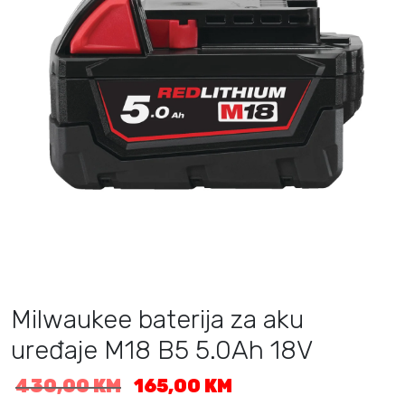
Milwaukee baterija za aku
uređaje M18 B5 5.0Ah 18V
I
T
430,00
KM
165,00
KM
z
r