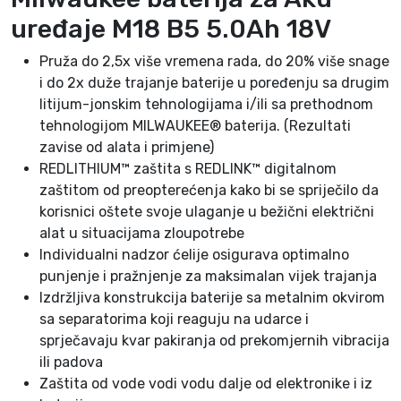
5
uređaje M18 B5 5.0Ah 18V
5
.
Pruža do 2,5x više vremena rada, do 20% više snage
0
i do 2x duže trajanje baterije u poređenju sa drugim
A
litijum-jonskim tehnologijama i/ili sa prethodnom
h
tehnologijom MILWAUKEE® baterija. (Rezultati
1
zavise od alata i primjene)
8
REDLITHIUM™ zaštita s REDLINK™ digitalnom
V
zaštitom od preopterećenja kako bi se spriječilo da
k
korisnici oštete svoje ulaganje u bežični električni
o
alat u situacijama zloupotrebe
l
Individualni nadzor ćelije osigurava optimalno
i
punjenje i pražnjenje za maksimalan vijek trajanja
č
Izdržljiva konstrukcija baterije sa metalnim okvirom
i
sa separatorima koji reaguju na udarce i
n
sprječavaju kvar pakiranja od prekomjernih vibracija
a
ili padova
Zaštita od vode vodi vodu dalje od elektronike i iz