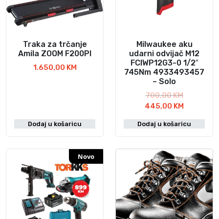
Traka za trčanje
Milwaukee aku
Amila ZOOM F200PI
udarni odvijač M12
FCIWP12G3-0 1/2″
1.650,00
KM
745Nm 4933493457
– Solo
I
700,00
KM
z
T
445,00
KM
v
r
Dodaj u košaricu
Dodaj u košaricu
o
e
r
n
n
u
Novo
a
t
c
n
i
a
j
c
e
i
n
j