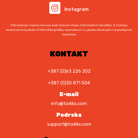
i
Instagram
š
e
Informacije i cijene na ovoj web stranici imaju informativni karakter. U slučaju
v
eventualne ljudske ili tehničke greške, mjerodavni su podaci dostupni na prodajnim
a
mjestima
r
i
KONTAKT
j
a
+387 (0)63 226 202
n
t
+387 (0)30 871 504
i
E-mail
.
O
info@torkks.com
p
Podrska
c
i
support@torkks.com
j