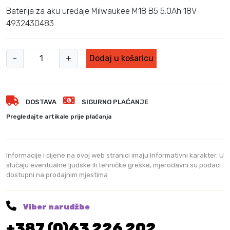
v
e
Baterija za aku uređaje Milwaukee M18 B5 5.0Ah 18V
o
n
4932430483
r
u
n
t
M
a
n
-
+
Dodaj u košaricu
c
a
i
i
c
l
j
i
w
e
j
DOSTAVA
SIGURNO PLAĆANJE
a
n
e
u
Pregledajte artikale prije plaćanja
a
n
k
b
a
e
i
j
e
Informacije i cijene na ovoj web stranici imaju informativni karakter. U
l
e
b
slučaju eventualne ljudske ili tehničke greške, mjerodavni su podaci
a
:
dostupni na prodajnim mjestima
a
j
1
t
e
6
:
5
e
Viber narudžbe
4
,
r
3
0
+387 (0)63 226 202
i