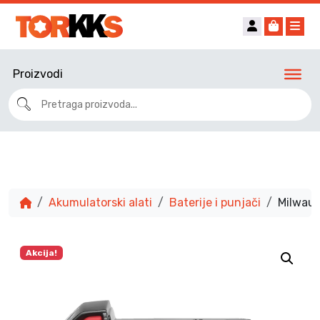
Account
Cart
Me
Proizvodi
Akumulatorski alati
Baterije i punjači
Milwauk
Akcija!