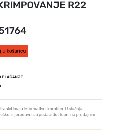
 KRIMPOVANJE R22
51764
 u košaricu
O PLAĆANJE
a
tranici imaju informativni karakter. U slučaju
greške, mjerodavni su podaci dostupni na prodajnim