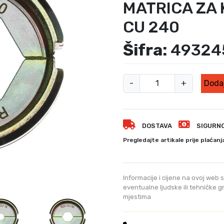
MATRICA ZA
CU 240
Šifra:
49324
M
-
+
Dodaj
A
T
R
DOSTAVA
SIGURN
I
C
Pregledajte artikale prije plaćanj
E
Z
A
Informacije i cijene na ovoj web s
K
eventualne ljudske ili tehničke 
mjestima
R
I
M