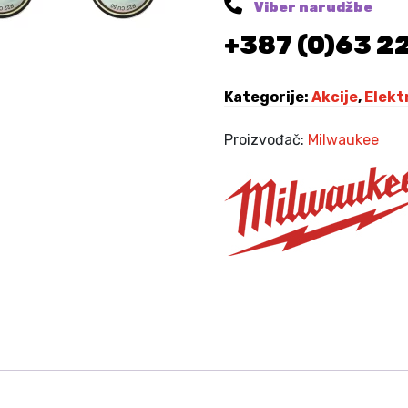
Viber narudžbe
P
+387 (0)63 2
O
V
A
Kategorije:
Akcije
,
Elekt
N
J
Proizvođač:
Milwaukee
E
M
I
L
W
A
U
K
E
E
k
o