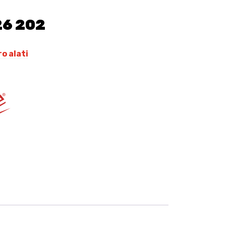
26 202
ro alati