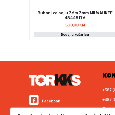
Bubanj za sajlu 36m 3mm MILWAUKEE
48445176
530,90
KM
Dodaj u košaricu
KO
+387 (
+387 (
Facebook
E-ma