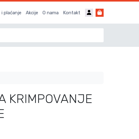
Account
Cart
i plaćanje
Akcije
O nama
Kontakt
ZA KRIMPOVANJE
E