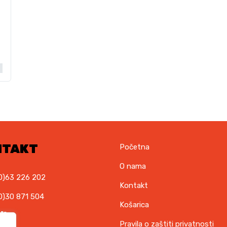
NTAKT
Početna
O nama
0)63 226 202
Kontakt
0)30 871 504
Košarica
il
Pravila o zaštiti privatnosti